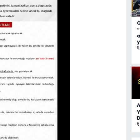
“
a
y
t
A
D
t