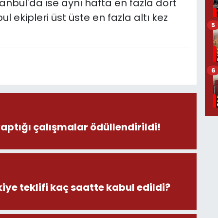
nbul'da ise aynı hafta en fazla dört
l ekipleri üst üste en fazla altı kez
5
6
yaptığı çalışmalar ödüllendirildi!
iye teklifi kaç saatte kabul edildi?