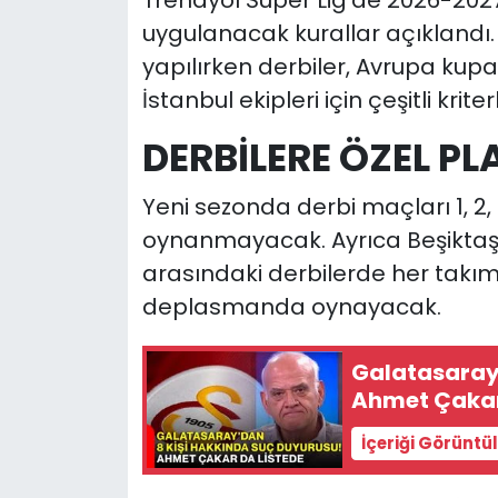
Trendyol Süper Lig'de 2026-2027
uygulanacak kurallar açıklandı.
yapılırken derbiler, Avrupa ku
İstanbul ekipleri için çeşitli krit
DERBİLERE ÖZEL P
Yeni sezonda derbi maçları 1, 2, 11
oynanmayacak. Ayrıca Beşiktaş
arasındaki derbilerde her takım 
deplasmanda oynayacak.
Galatasaray'
Ahmet Çakar
İçeriği Görüntü