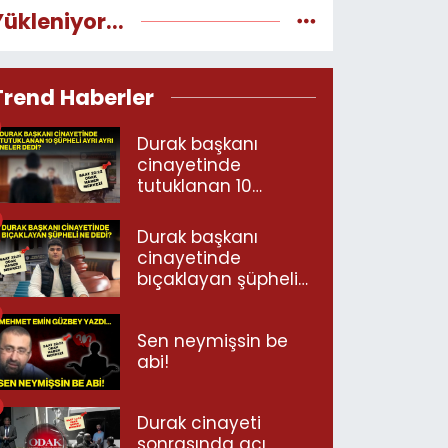
Yükleniyor...
Trend Haberler
Durak başkanı
cinayetinde
tutuklanan 10
şüpheli ayrı ayrı
neler dedi?
Durak başkanı
cinayetinde
bıçaklayan şüpheli
ne dedi?
Sen neymişsin be
abi!
Durak cinayeti
sonrasında acı