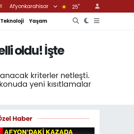
Afyonkarahisar
°
8
25
2
Teknoloji
Yaşam
8
3
li oldu! İşte
4
11
acak kriterler netleşti.
 konuda yeni kısıtlamalar
Özel Haber