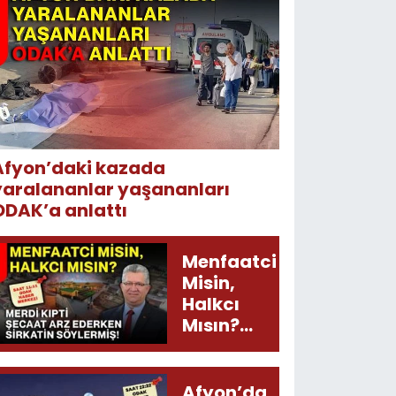
Afyon’daki kazada
yaralananlar yaşananları
ODAK’a anlattı
Menfaatci
Misin,
Halkcı
Mısın?
Merdi
Kıpti
Şecaat
Afyon’da