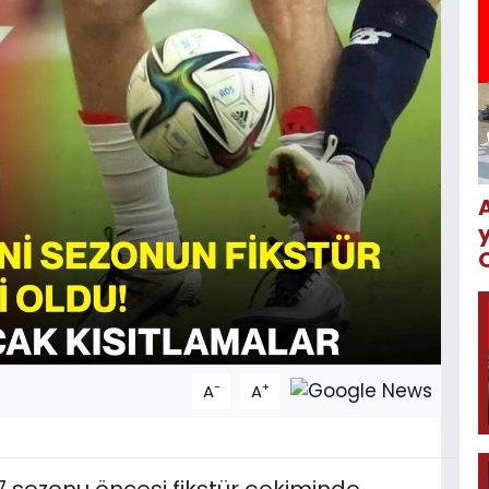
-
+
A
A