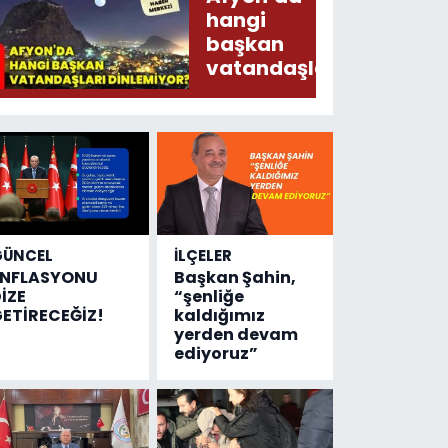
Arz
hangi
Ederken
başkan
Sirkatin
vatandaşları
Söylermiş!
dinlemiyor?
GÜNCEL
İLÇELER
ENFLASYONU
Başkan Şahin,
İZE
“şenliğe
ETİRECEĞİZ!
kaldığımız
yerden devam
ediyoruz”