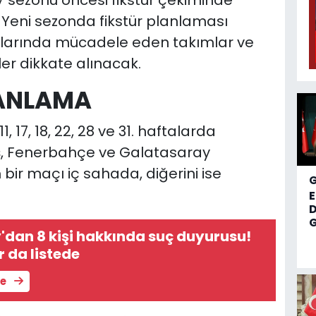
 sezonu öncesi fikstür çekiminde
 Yeni sezonda fikstür planlaması
palarında mücadele eden takımlar ve
erler dikkate alınacak.
LANLAMA
, 17, 18, 22, 28 ve 31. haftalarda
, Fenerbahçe ve Galatasaray
bir maçı iç sahada, diğerini ise
D
G
dan 8 kişi hakkında suç duyurusu!
 da listede
le