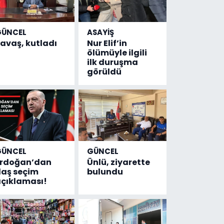
GÜNCEL
ASAYİŞ
avaş, kutladı
Nur Elif’in
ölümüyle ilgili
ilk duruşma
görüldü
GÜNCEL
GÜNCEL
Erdoğan’dan
Ünlü, ziyarette
laş seçim
bulundu
çıklaması!