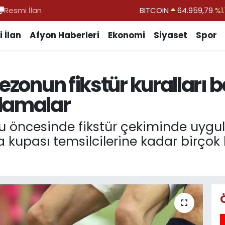
Resmi İlan
DOLAR
47,7436
%0.1
EURO
55,2510
%0.3
 İlan
Afyon Haberleri
Ekonomi
Siyaset
Spor
STERLİN
64,4811
%0.3
GRAM ALTIN
6660.55
%0.0
zonun fikstür kuralları bel
BİST100
13.779
%-1
tlamalar
BITCOIN
64.959,79
%1.
 öncesinde fikstür çekiminde uygulan
 kupası temsilcilerine kadar birçok