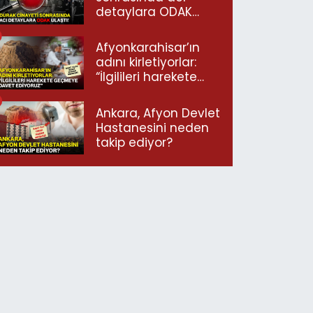
detaylara ODAK
ulaştı!
Afyonkarahisar’ın
adını kirletiyorlar:
“İlgilileri harekete
geçmeye davet
ediyoruz”
Ankara, Afyon Devlet
Hastanesini neden
takip ediyor?