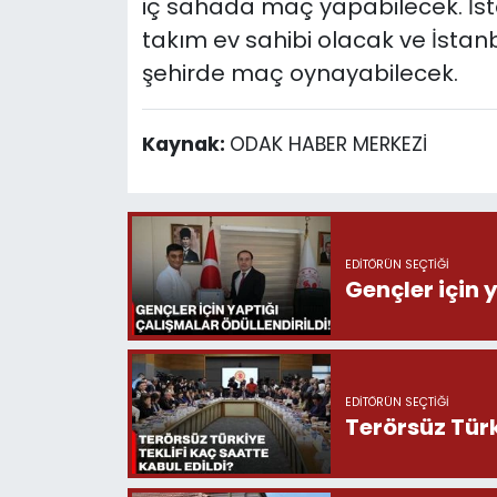
iç sahada maç yapabilecek. İsta
takım ev sahibi olacak ve İstanbu
şehirde maç oynayabilecek.
Kaynak:
ODAK HABER MERKEZİ
EDITÖRÜN SEÇTIĞI
Gençler için 
EDITÖRÜN SEÇTIĞI
Terörsüz Türk