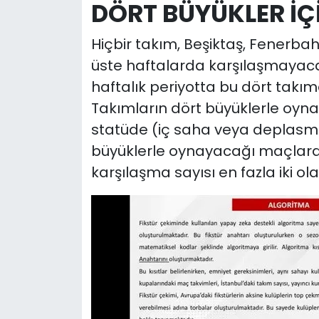
DÖRT BÜYÜKLER İÇİ
Hiçbir takım, Beşiktaş, Fenerba
üste haftalarda karşılaşmayacak
haftalık periyotta bu dört ta
Takımların dört büyüklerle oyn
statüde (iç saha veya deplasm
büyüklerle oynayacağı maçlard
karşılaşma sayısı en fazla iki ol