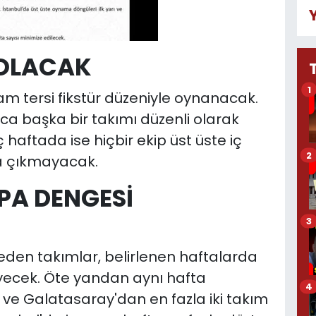
 OLACAK
1
 tam tersi fikstür düzeniyle oynanacak.
ca başka bir takımı düzenli olarak
ç haftada ise hiçbir ekip üst üste iç
2
 çıkmayacak.
PA DENGESİ
3
den takımlar, belirlenen haftalarda
meyecek. Öte yandan aynı hafta
4
 ve Galatasaray'dan en fazla iki takım