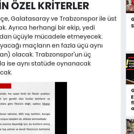
N ÖZEL KRİTERLER
hçe, Galatasaray ve Trabzonspor ile üst
S
. Ayrıca herhangi bir ekip, yedi
kımdan üçüyle mücadele etmeyecek.
ayacağı maçların en fazla üçü aynı
an) olacak. Trabzonspor'un üç
a ise aynı statüde oynanacak
acak.
f
a