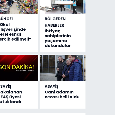
GÜNCEL
BÖLGEDEN
Okul
HABERLER
lışverişinde
İhtiyaç
erel esnaf
sahiplerinin
ercih edilmeli”
yaşamına
dokundular
SAYİŞ
ASAYİŞ
Yakalanan
Cani adamın
EAŞ üyesi
cezası belli oldu
utuklandı