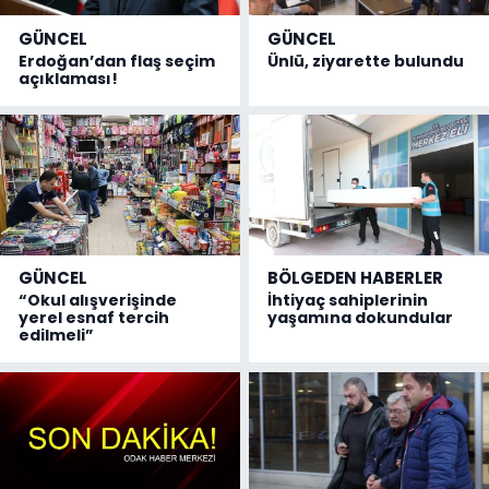
GÜNCEL
GÜNCEL
Erdoğan’dan flaş seçim
Ünlü, ziyarette bulundu
açıklaması!
GÜNCEL
BÖLGEDEN HABERLER
“Okul alışverişinde
İhtiyaç sahiplerinin
yerel esnaf tercih
yaşamına dokundular
edilmeli”