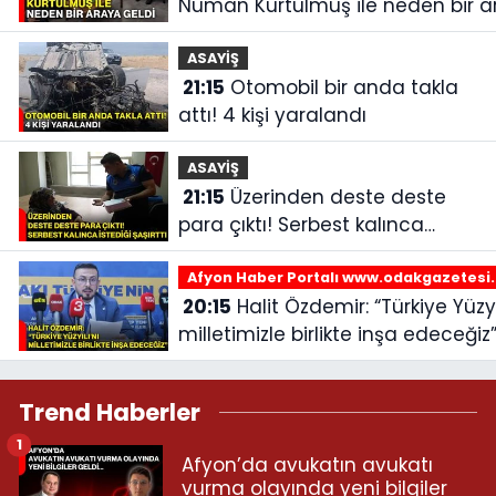
Numan Kurtulmuş ile neden bir a
geldi
ASAYİŞ
21:15
Otomobil bir anda takla
attı! 4 kişi yaralandı
ASAYİŞ
21:15
Üzerinden deste deste
para çıktı! Serbest kalınca
istediği şaşırttı
Afyon Haber Portalı www.odakgazetesi
20:15
Halit Özdemir: “Türkiye Yüzyılı’nı
milletimizle birlikte inşa edeceğiz
Trend Haberler
1
Afyon’da avukatın avukatı
vurma olayında yeni bilgiler