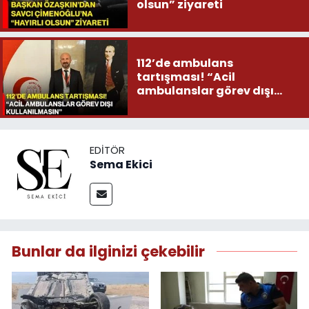
olsun” ziyareti
112’de ambulans
tartışması! “Acil
ambulanslar görev dışı
kullanılmasın”
EDITÖR
Sema Ekici
Bunlar da ilginizi çekebilir