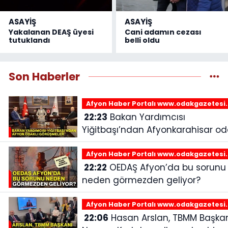
ASAYİŞ
ASAYİŞ
Yakalanan DEAŞ üyesi
Cani adamın cezası
tutuklandı
belli oldu
Son Haberler
Afyon Haber Portalı www.odakgazetesi
22:23
Bakan Yardımcısı
Yiğitbaşı’ndan Afyonkarahisar oda
görüşmeler
Afyon Haber Portalı www.odakgazetesi
22:22
OEDAŞ Afyon’da bu sorunu
neden görmezden geliyor?
Afyon Haber Portalı www.odakgazetesi
22:06
Hasan Arslan, TBMM Başkanı