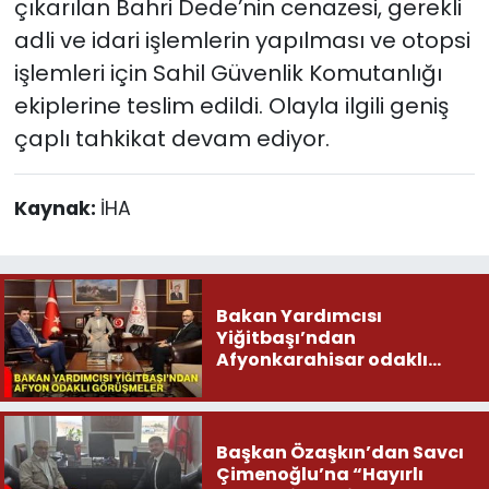
çıkarılan Bahri Dede’nin cenazesi, gerekli
adli ve idari işlemlerin yapılması ve otopsi
işlemleri için Sahil Güvenlik Komutanlığı
ekiplerine teslim edildi. Olayla ilgili geniş
çaplı tahkikat devam ediyor.
Kaynak:
İHA
Bakan Yardımcısı
Yiğitbaşı’ndan
Afyonkarahisar odaklı
görüşmeler
Başkan Özaşkın’dan Savcı
Çimenoğlu’na “Hayırlı