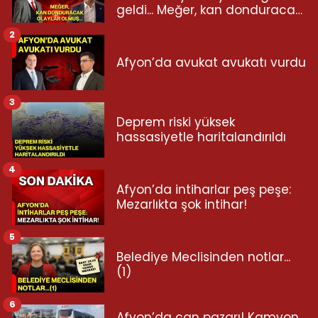
geldi... Meğer, kan donduracak
olaylar olmuş...
2
Afyon’da avukat avukatı vurdu
3
Deprem riski yüksek
hassasiyetle haritalandırıldı
4
Afyon’da intiharlar peş peşe:
Mezarlıkta şok intihar!
5
Belediye Meclisinden notlar...
(1)
6
Afyon’da can pazarı! Kamyon