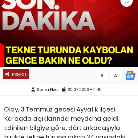
SPOR
11:11 MANŞET
Paylaş
-
+
A
A
Sema Ekici
05.07.2026 - 11:45
Olay, 3 Temmuz gecesi Ayvalık ilçesi
Karaada açıklarında meydana geldi.
Edinilen bilgiye göre, dört arkadaşıyla
birlikte tekne turuna çıkan 24 yaşındaki