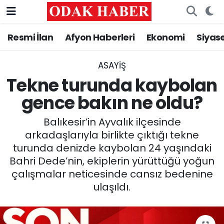
Resmi İlan
Afyon Haberleri
Ekonomi
Siyas
AFYONKARAHİSAR HABERLERİ
Afyonkarahisar Nöbetçi Eczaneler
Resmi İlan
Afyonkarahisar Hava Durumu
ASAYİŞ
Tekne turunda kaybolan
ASAYİŞ
Afyonkarahisar Namaz Vakitleri
gence bakın ne oldu?
GÜNCEL
Afyonkarahisar Trafik Yoğunluk Haritası
Balıkesir’in Ayvalık ilçesinde
arkadaşlarıyla birlikte çıktığı tekne
SİYASET
Süper Lig Puan Durumu ve Fikstür
turunda denizde kaybolan 24 yaşındaki
Bahri Dede’nin, ekiplerin yürüttüğü yoğun
EĞİTİM
Tüm Manşetler
çalışmalar neticesinde cansız bedenine
ulaşıldı.
MAGAZİN
Son Dakika Haberleri
SAĞLIK
Haber Arşivi