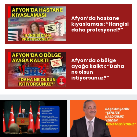
Afyon’da hastane
kıyaslaması: “Hangisi
daha profesyonel?”
Afyon’da o bölge
ayağa kalktı: “Daha
ne olsun
istiyorsunuz?”