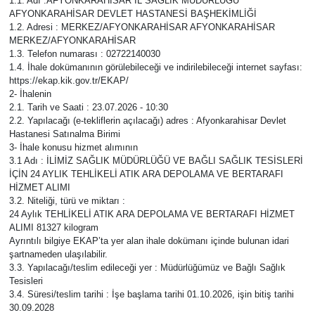
1.1. Adı :AFYONKARAHİSAR İL SAĞLIK MÜDÜRLÜĞÜ
AFYONKARAHİSAR DEVLET HASTANESİ BAŞHEKİMLİĞİ
SPOR
1.2. Adresi : MERKEZ/AFYONKARAHİSAR AFYONKARAHİSAR
MERKEZ/AFYONKARAHİSAR
1.3. Telefon numarası : 02722140030
11:11 MANŞET
1.4. İhale dokümanının görülebileceği ve indirilebileceği internet sayfası:
https://ekap.kik.gov.tr/EKAP/
2- İhalenin
2.1. Tarih ve Saati : 23.07.2026 - 10:30
2.2. Yapılacağı (e-tekliflerin açılacağı) adres : Afyonkarahisar Devlet
Hastanesi Satınalma Birimi
3- İhale konusu hizmet alımının
3.1 Adı : İLİMİZ SAĞLIK MÜDÜRLÜĞÜ VE BAĞLI SAĞLIK TESİSLERİ
İÇİN 24 AYLIK TEHLİKELİ ATIK ARA DEPOLAMA VE BERTARAFI
HİZMET ALIMI
3.2. Niteliği, türü ve miktarı :
24 Aylık TEHLİKELİ ATIK ARA DEPOLAMA VE BERTARAFI HİZMET
ALIMI 81327 kilogram
Ayrıntılı bilgiye EKAP’ta yer alan ihale dokümanı içinde bulunan idari
şartnameden ulaşılabilir.
3.3. Yapılacağı/teslim edileceği yer : Müdürlüğümüz ve Bağlı Sağlık
Tesisleri
3.4. Süresi/teslim tarihi : İşe başlama tarihi 01.10.2026, işin bitiş tarihi
30.09.2028