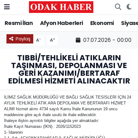
Resmi İlan
Afyon Haberleri
Ekonomi
Siyas
AFYONKARAHİSAR HABERLERİ
Nöbetçi Eczaneler
Resmi İlan
Hava Durumu
Paylaş
-
+
07.07.2026 - 00:00
A
A
ASAYİŞ
Trafik Durumu
TIBBİ/TEHLİKELİ ATIKLARIN
TAŞINMASI, DEPOLANMASI VE
GÜNCEL
Süper Lig Puan Durumu ve Fikstür
GERİ KAZANIMI/BERTARAF
EDİLMESİ HİZMETİ ALINACAKTIR
SİYASET
Tüm Manşetler
İLİMİZ SAĞLIK MÜDÜRLÜĞÜ VE BAĞLI SAĞLIK TESİSLERİ İÇİN 24
EĞİTİM
Son Dakika Haberleri
AYLIK TEHLİKELİ ATIK ARA DEPOLAMA VE BERTARAFI HİZMET
ALIMI hizmet alımı 4734 sayılı Kamu İhale Kanununun 19 uncu
maddesine göre açık ihale usulü ile ihale edilecektir.
MAGAZİN
Haber Arşivi
İhaleye ilişkin ayrıntılı bilgiler aşağıda yer almaktadır:
İhale Kayıt Numarası (İKN) : 2026/1152023
SAĞLIK
1- İdarenin