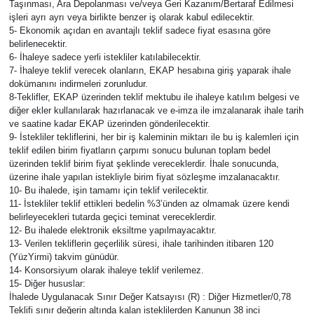
Taşınması, Ara Depolanması ve/veya Geri Kazanım/Bertaraf Edilmesi
işleri ayrı ayrı veya birlikte benzer iş olarak kabul edilecektir.
5- Ekonomik açıdan en avantajlı teklif sadece fiyat esasına göre
belirlenecektir.
6- İhaleye sadece yerli istekliler katılabilecektir.
7- İhaleye teklif verecek olanların, EKAP hesabına giriş yaparak ihale
dokümanını indirmeleri zorunludur.
8-Teklifler, EKAP üzerinden teklif mektubu ile ihaleye katılım belgesi ve
diğer ekler kullanılarak hazırlanacak ve e-imza ile imzalanarak ihale tarih
ve saatine kadar EKAP üzerinden gönderilecektir.
9- İstekliler tekliflerini, her bir iş kaleminin miktarı ile bu iş kalemleri için
teklif edilen birim fiyatların çarpımı sonucu bulunan toplam bedel
üzerinden teklif birim fiyat şeklinde vereceklerdir. İhale sonucunda,
üzerine ihale yapılan istekliyle birim fiyat sözleşme imzalanacaktır.
10- Bu ihalede, işin tamamı için teklif verilecektir.
11- İstekliler teklif ettikleri bedelin %3’ünden az olmamak üzere kendi
belirleyecekleri tutarda geçici teminat vereceklerdir.
12- Bu ihalede elektronik eksiltme yapılmayacaktır.
13- Verilen tekliflerin geçerlilik süresi, ihale tarihinden itibaren 120
(YüzYirmi) takvim günüdür.
14- Konsorsiyum olarak ihaleye teklif verilemez.
15- Diğer hususlar:
İhalede Uygulanacak Sınır Değer Katsayısı (R) : Diğer Hizmetler/0,78
Teklifi sınır değerin altında kalan isteklilerden Kanunun 38 inci