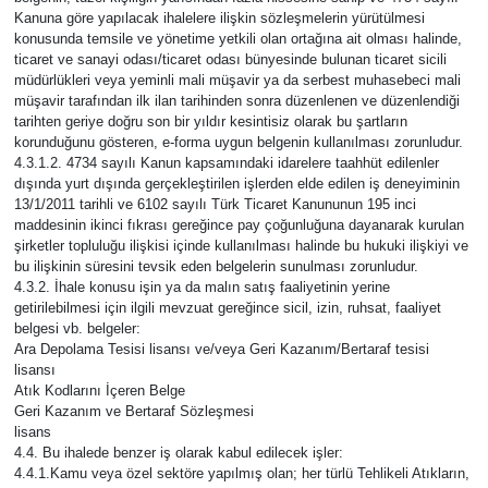
Kanuna göre yapılacak ihalelere ilişkin sözleşmelerin yürütülmesi
konusunda temsile ve yönetime yetkili olan ortağına ait olması halinde,
ticaret ve sanayi odası/ticaret odası bünyesinde bulunan ticaret sicili
müdürlükleri veya yeminli mali müşavir ya da serbest muhasebeci mali
müşavir tarafından ilk ilan tarihinden sonra düzenlenen ve düzenlendiği
tarihten geriye doğru son bir yıldır kesintisiz olarak bu şartların
korunduğunu gösteren, e-forma uygun belgenin kullanılması zorunludur.
4.3.1.2. 4734 sayılı Kanun kapsamındaki idarelere taahhüt edilenler
dışında yurt dışında gerçekleştirilen işlerden elde edilen iş deneyiminin
13/1/2011 tarihli ve 6102 sayılı Türk Ticaret Kanununun 195 inci
maddesinin ikinci fıkrası gereğince pay çoğunluğuna dayanarak kurulan
şirketler topluluğu ilişkisi içinde kullanılması halinde bu hukuki ilişkiyi ve
bu ilişkinin süresini tevsik eden belgelerin sunulması zorunludur.
4.3.2. İhale konusu işin ya da malın satış faaliyetinin yerine
getirilebilmesi için ilgili mevzuat gereğince sicil, izin, ruhsat, faaliyet
belgesi vb. belgeler:
Ara Depolama Tesisi lisansı ve/veya Geri Kazanım/Bertaraf tesisi
lisansı
Atık Kodlarını İçeren Belge
Geri Kazanım ve Bertaraf Sözleşmesi
lisans
4.4. Bu ihalede benzer iş olarak kabul edilecek işler:
4.4.1.Kamu veya özel sektöre yapılmış olan; her türlü Tehlikeli Atıkların,