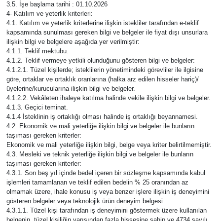
3.5. İşe başlama tarihi : 01.10.2026
4- Katılım ve yeterlik kriterleri:
4.1. Katılım ve yeterlik kriterlerine ilişkin istekliler tarafından e-teklif
kapsamında sunulması gereken bilgi ve belgeler ile fiyat dışı unsurlara
ilişkin bilgi ve belgelere aşağıda yer verilmiştir:
4.1.1. Teklif mektubu.
4.1.2. Teklif vermeye yetkili olunduğunu gösteren bilgi ve belgeler:
4.1.2.1. Tüzel kişilerde; isteklilerin yönetimindeki görevliler ile ilgisine
göre, ortaklar ve ortaklık oranlarına (halka arz edilen hisseler hariç)/
üyelerine/kurucularına ilişkin bilgi ve belgeler.
4.1.2.2. Vekâleten ihaleye katılma halinde vekile ilişkin bilgi ve belgeler.
4.1.3. Geçici teminat.
4.1.4 İsteklinin iş ortaklığı olması halinde iş ortaklığı beyannamesi.
4.2. Ekonomik ve mali yeterliğe ilişkin bilgi ve belgeler ile bunların
taşıması gereken kriterler:
Ekonomik ve mali yeterliğe ilişkin bilgi, belge veya kriter belirtilmemiştir.
4.3. Mesleki ve teknik yeterliğe ilişkin bilgi ve belgeler ile bunların
taşıması gereken kriterler:
4.3.1. Son beş yıl içinde bedel içeren bir sözleşme kapsamında kabul
işlemleri tamamlanan ve teklif edilen bedelin % 25 oranından az
olmamak üzere, ihale konusu iş veya benzer işlere ilişkin iş deneyimini
gösteren belgeler veya teknolojik ürün deneyim belgesi.
4.3.1.1. Tüzel kişi tarafından iş deneyimini göstermek üzere kullanılan
belgenin, tüzel kişiliğin yarısından fazla hissesine sahip ve 4734 sayılı