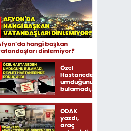
Afyon’da hangi başkan
vatandaşları dinlemiyor?
Özel
Hastaneden
umduğunu
bulamadı,
Devlet
Hastanesinde
sonuç aldı
ODAK
yazdı,
araç