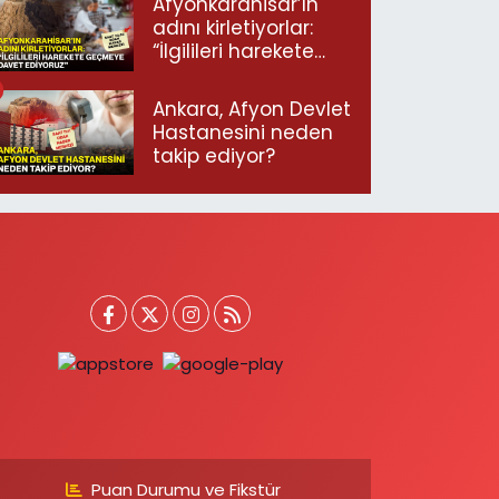
Afyonkarahisar’ın
adını kirletiyorlar:
“İlgilileri harekete
geçmeye davet
ediyoruz”
Ankara, Afyon Devlet
Hastanesini neden
takip ediyor?
Puan Durumu ve Fikstür