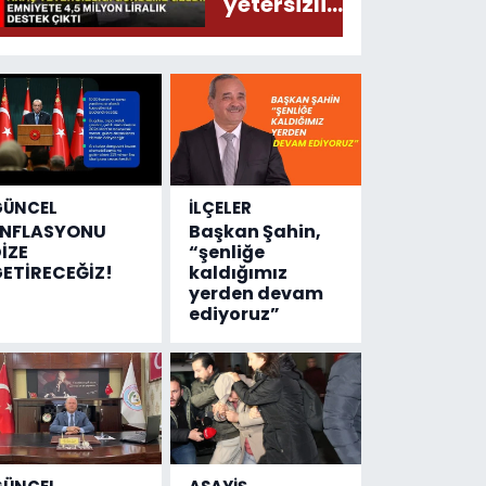
yetersizliği
gündeme
geldi!
Emniyete
4,5 milyon
liralık
destek
çıktı
GÜNCEL
İLÇELER
ENFLASYONU
Başkan Şahin,
İZE
“şenliğe
ETİRECEĞİZ!
kaldığımız
yerden devam
ediyoruz”