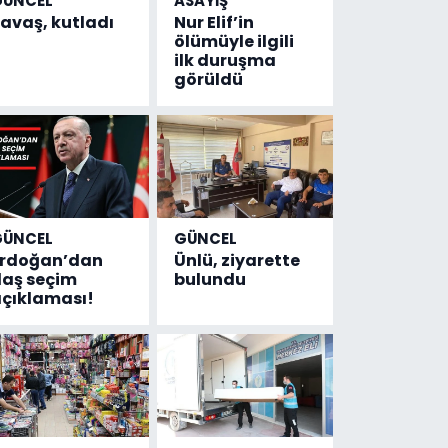
GÜNCEL
ASAYİŞ
avaş, kutladı
Nur Elif’in
ölümüyle ilgili
ilk duruşma
görüldü
GÜNCEL
GÜNCEL
Erdoğan’dan
Ünlü, ziyarette
laş seçim
bulundu
çıklaması!