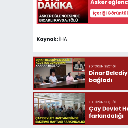
Asker eğlenc
İçeriği Görüntü
Kaynak:
İHA
EDITÖRÜN SEÇTIĞI
Dinar Beledi
bağladı
EDITÖRÜN SEÇTIĞI
Çay Devlet H
farkındalığı