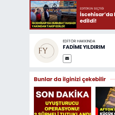
EDITÖRÜN SEÇTIĞI
İscehisar’da
edildi!
EDITÖR HAKKINDA
FADİME YILDIRIM
Bunlar da ilginizi çekebilir