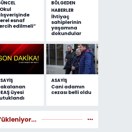
GÜNCEL
BÖLGEDEN
Okul
HABERLER
lışverişinde
İhtiyaç
erel esnaf
sahiplerinin
ercih edilmeli”
yaşamına
dokundular
SAYİŞ
ASAYİŞ
Yakalanan
Cani adamın
EAŞ üyesi
cezası belli oldu
utuklandı
Yükleniyor...