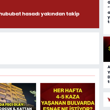
“
a
 hububat hasadı yakından takip
y
t
A
D
t