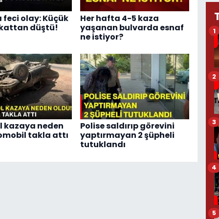
 feci olay: Küçük
Her hafta 4-5 kaza
 kattan düştü!
yaşanan bulvarda esnaf
1
ne istiyor?
2
3
yol kazaya neden
Polise saldırıp görevini
omobil takla attı
yaptırmayan 2 şüpheli
tutuklandı
4
5