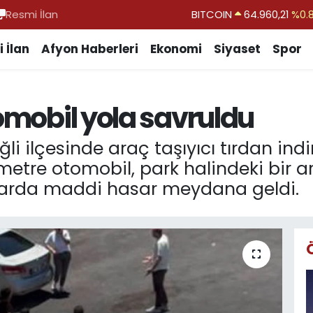
Resmi İlan
DOLAR
47,7436
%0.
EURO
55,2510
%0.
 İlan
Afyon Haberleri
Ekonomi
Siyaset
Spor
STERLİN
64,4811
%0.
GRAM ALTIN
6648.99
%2.
tomobil yola savruldu
BİST100
13.779
%-
BITCOIN
64.960,21
%0.
li ilçesinde araç taşıyıcı tırdan indi
ilometre otomobil, park halindeki bir 
arda maddi hasar meydana geldi.