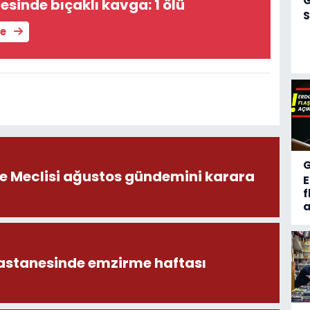
esinde bıçaklı kavga: 1 ölü
S
le
ye Meclisi ağustos gündemini karara
f
a
astanesinde emzirme haftası