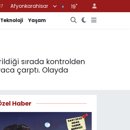
Afyonkarahisar
°
18
19
32
Teknoloji
Yaşam
38
59
14
87
rildiği sırada kontrolden
araca çarptı. Olayda
Özel Haber