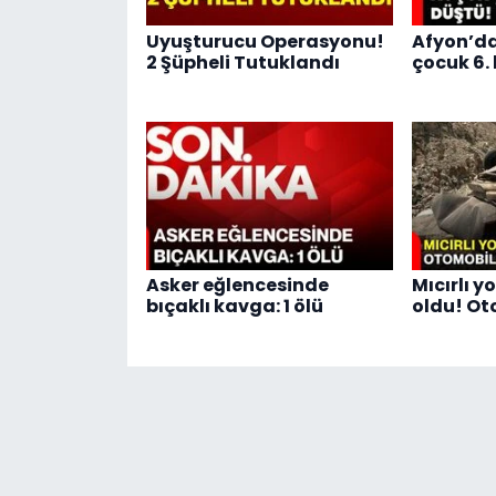
Uyuşturucu Operasyonu!
Afyon’da
2 Şüpheli Tutuklandı
çocuk 6.
Asker eğlencesinde
Mıcırlı 
bıçaklı kavga: 1 ölü
oldu! Ot