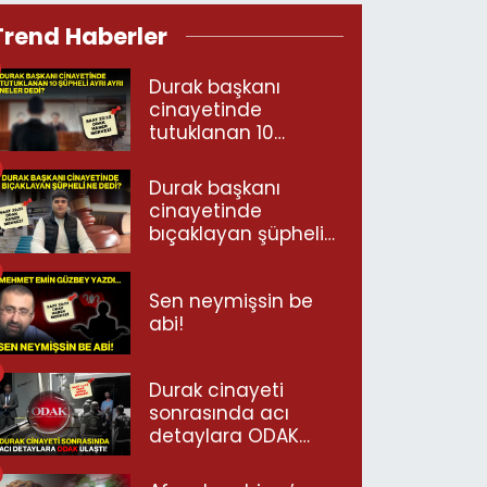
Trend Haberler
Durak başkanı
cinayetinde
tutuklanan 10
şüpheli ayrı ayrı
neler dedi?
Durak başkanı
cinayetinde
bıçaklayan şüpheli
ne dedi?
Sen neymişsin be
abi!
Durak cinayeti
sonrasında acı
detaylara ODAK
ulaştı!