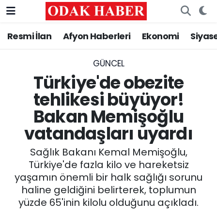
Resmi İlan
Afyon Haberleri
Ekonomi
Siyas
AFYONKARAHİSAR HABERLERİ
Nöbetçi Eczaneler
Resmi İlan
Hava Durumu
GÜNCEL
Türkiye'de obezite
ASAYİŞ
Trafik Durumu
tehlikesi büyüyor!
Bakan Memişoğlu
GÜNCEL
Süper Lig Puan Durumu ve Fikstür
vatandaşları uyardı
SİYASET
Tüm Manşetler
Sağlık Bakanı Kemal Memişoğlu,
EĞİTİM
Son Dakika Haberleri
Türkiye'de fazla kilo ve hareketsiz
yaşamın önemli bir halk sağlığı sorunu
MAGAZİN
Haber Arşivi
haline geldiğini belirterek, toplumun
yüzde 65'inin kilolu olduğunu açıkladı.
SAĞLIK