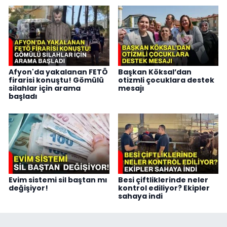
Afyon'da yakalanan FETÖ
Başkan Köksal’dan
firarisi konuştu! Gömülü
otizmli çocuklara destek
silahlar için arama
mesajı
başladı
Evim sistemi sil baştan mı
Besi çiftliklerinde neler
değişiyor!
kontrol ediliyor? Ekipler
sahaya indi