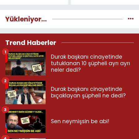
Yükleniyor...
Trend Haberler
1
Durak başkanı cinayetinde
tutuklanan 10 şüpheli ayrı ayrı
neler dedi?
2
Durak başkanı cinayetinde
bıçaklayan şüpheli ne dedi?
3
Sen neymişsin be abi!
4