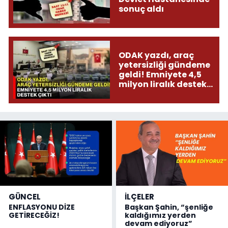
sonuç aldı
ODAK yazdı, araç
yetersizliği gündeme
geldi! Emniyete 4,5
milyon liralık destek
çıktı
GÜNCEL
İLÇELER
ENFLASYONU DİZE
Başkan Şahin, “şenliğe
GETİRECEĞİZ!
kaldığımız yerden
devam ediyoruz”