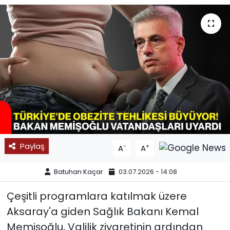
SPOR
11:11 MANŞET
Paylaş
-
+
A
A
Batuhan Kaçar
03.07.2026 - 14:08
Çeşitli programlara katılmak üzere
Aksaray'a giden Sağlık Bakanı Kemal
Memişoğlu, Valilik ziyaretinin ardından