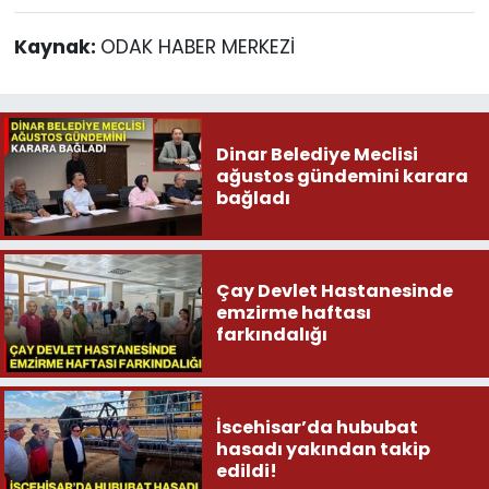
Kaynak:
ODAK HABER MERKEZİ
Dinar Belediye Meclisi
ağustos gündemini karara
bağladı
Çay Devlet Hastanesinde
emzirme haftası
farkındalığı
İscehisar’da hububat
hasadı yakından takip
edildi!