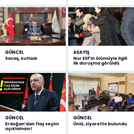
GÜNCEL
ASAYİŞ
Savaş, kutladı
Nur Elif’in ölümüyle ilgili
ilk duruşma görüldü
GÜNCEL
GÜNCEL
Erdoğan’dan flaş seçim
Ünlü, ziyarette bulundu
açıklaması!