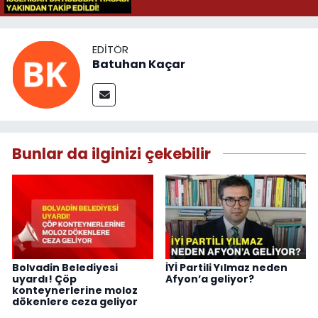
EDITÖR
Batuhan Kaçar
Bunlar da ilginizi çekebilir
Bolvadin Belediyesi
İYİ Partili Yılmaz neden
uyardı! Çöp
Afyon’a geliyor?
konteynerlerine moloz
dökenlere ceza geliyor