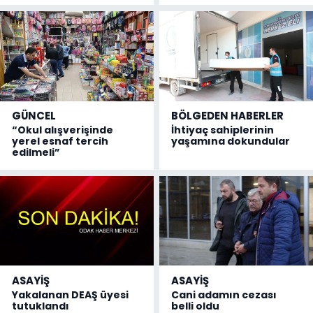
GÜNCEL
BÖLGEDEN HABERLER
“Okul alışverişinde
İhtiyaç sahiplerinin
yerel esnaf tercih
yaşamına dokundular
edilmeli”
ASAYİŞ
ASAYİŞ
Yakalanan DEAŞ üyesi
Cani adamın cezası
tutuklandı
belli oldu