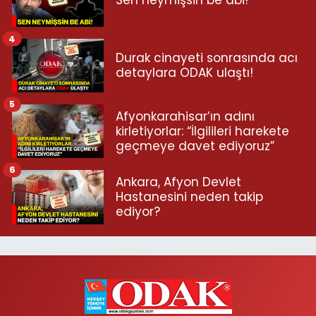
4
Durak cinayeti sonrasında acı
detaylara ODAK ulaştı!
5
Afyonkarahisar’ın adını
kirletiyorlar: “İlgilileri harekete
geçmeye davet ediyoruz”
6
Ankara, Afyon Devlet
Hastanesini neden takip
ediyor?