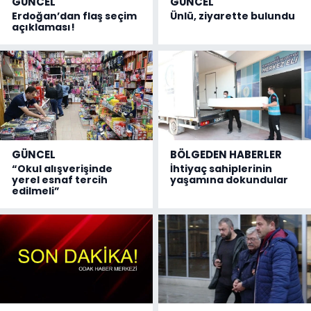
GÜNCEL
GÜNCEL
Erdoğan’dan flaş seçim
Ünlü, ziyarette bulundu
açıklaması!
GÜNCEL
BÖLGEDEN HABERLER
“Okul alışverişinde
İhtiyaç sahiplerinin
yerel esnaf tercih
yaşamına dokundular
edilmeli”