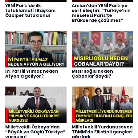
YENİ Parti’de ilk
Arslan’dan YENİ Parti’ye
tutuklama! İl Başkanı
sert eleştiri: “Türkiye’nin
Özalper tutuklandı
meselesi Paris’te
Brüksel’de çözülmez”
İYİ Partili Yılmaz neden
Mısırlıoğlu neden
Afyon’a geliyor?
Çobanlar'daydı?
Milletvekili Özkaya’dan
Milletvekili Yurdunuseven
“Büyük ve Güçlü Türkiye”
TBMM’de Filistinli gençleri
vurgusu!
ağırladı