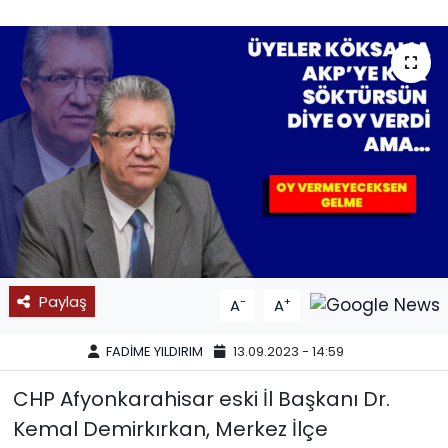
SPOR
11:11 MANŞET
Paylaş
-
+
A
A
FADİME YILDIRIM
13.09.2023 - 14:59
CHP Afyonkarahisar eski İl Başkanı Dr.
Kemal Demirkırkan, Merkez İlçe