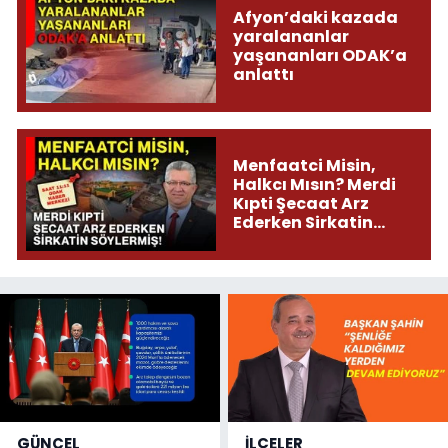
Afyon’daki kazada
yaralananlar
yaşananları ODAK’a
anlattı
Menfaatci Misin,
Halkcı Mısın? Merdi
Kıpti Şecaat Arz
Ederken Sirkatin
Söylermiş!
GÜNCEL
İLÇELER