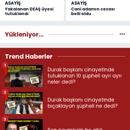
ASAYİŞ
ASAYİŞ
Yakalanan DEAŞ üyesi
Cani adamın cezası
tutuklandı
belli oldu
Yükleniyor...
Trend Haberler
1
Durak başkanı cinayetinde
tutuklanan 10 şüpheli ayrı ayrı
neler dedi?
2
Durak başkanı cinayetinde
bıçaklayan şüpheli ne dedi?
3
Sen neymişsin be abi!