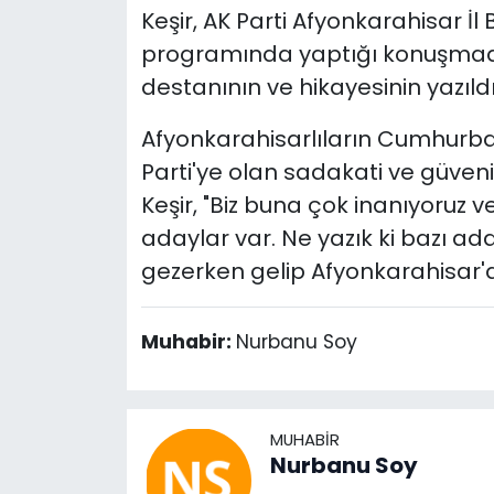
Keşir, AK Parti Afyonkarahisar İl
programında yaptığı konuşmada
destanının ve hikayesinin yazıld
Afyonkarahisarlıların Cumhurb
Parti'ye olan sadakati ve güven
Keşir, "Biz buna çok inanıyoruz v
adaylar var. Ne yazık ki bazı ad
gezerken gelip Afyonkarahisar'da
Muhabir:
Nurbanu Soy
MUHABIR
Nurbanu Soy