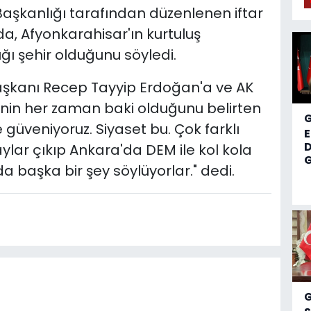
 Başkanlığı tarafından düzenlenen iftar
, Afyonkarahisar'ın kurtuluş
ığı şehir olduğunu söyledi.
aşkanı Recep Tayyip Erdoğan'a ve AK
inin her zaman baki olduğunu belirten
e güveniyoruz. Siyaset bu. Çok farklı
D
aylar çıkıp Ankara'da DEM ile kol kola
G
 başka bir şey söylüyorlar." dedi.