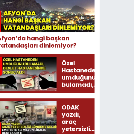
Afyon’da hangi başkan
vatandaşları dinlemiyor?
Özel
Hastaneden
umduğunu
bulamadı,
Devlet
Hastanesinde
sonuç aldı
ODAK
yazdı,
araç
yetersizliği