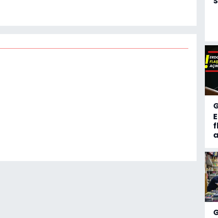
S
f
a