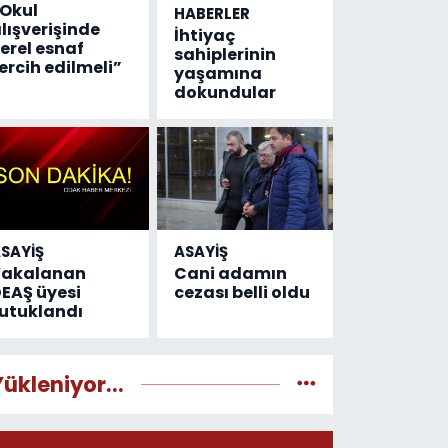
Okul
HABERLER
lışverişinde
İhtiyaç
erel esnaf
sahiplerinin
ercih edilmeli”
yaşamına
dokundular
SAYİŞ
ASAYİŞ
Yakalanan
Cani adamın
EAŞ üyesi
cezası belli oldu
utuklandı
Yükleniyor...