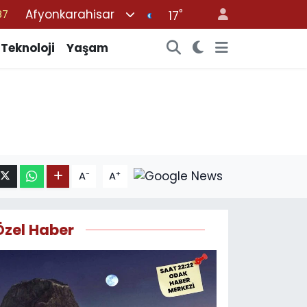
Afyonkarahisar
°
87
17
18
Teknoloji
Yaşam
32
38
03
14
-
+
A
A
Özel Haber