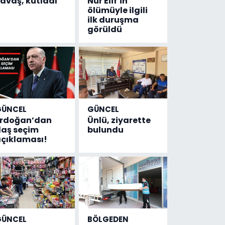
avaş, kutladı
Nur Elif’in
ölümüyle ilgili
ilk duruşma
görüldü
GÜNCEL
GÜNCEL
Erdoğan’dan
Ünlü, ziyarette
laş seçim
bulundu
çıklaması!
GÜNCEL
BÖLGEDEN