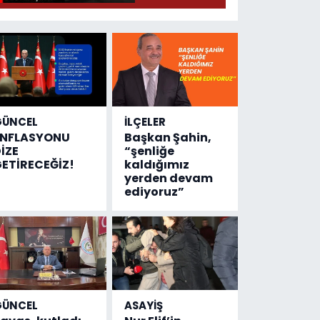
gündeme
geldi!
Emniyete
4,5 milyon
liralık
destek
çıktı
GÜNCEL
İLÇELER
ENFLASYONU
Başkan Şahin,
İZE
“şenliğe
ETİRECEĞİZ!
kaldığımız
yerden devam
ediyoruz”
GÜNCEL
ASAYİŞ