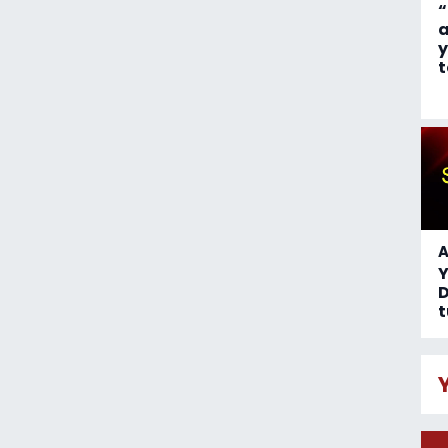
“
a
y
t
A
D
t