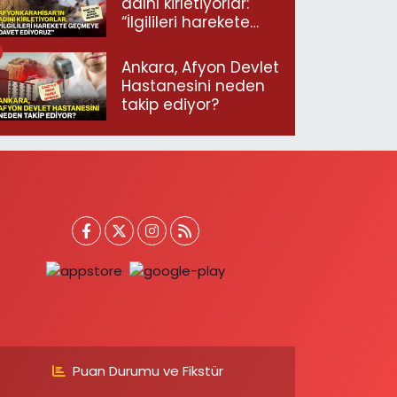
adını kirletiyorlar:
“İlgilileri harekete
geçmeye davet
ediyoruz”
Ankara, Afyon Devlet
Hastanesini neden
takip ediyor?
Puan Durumu ve Fikstür