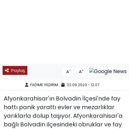
SPOR
11:11 MANŞET
Paylaş
-
+
A
A
FADİME YILDIRIM
22.09.2023 - 12:07
Afyonkarahisar'ın Bolvadin İlçesi'nde fay
hattı panik yarattı evler ve mezarlıklar
yarıklarla dolup taşıyor. Afyonkarahisar'a
bağlı Bolvadin ilçesindeki obruklar ve fay