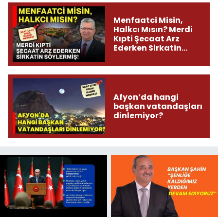
Menfaatci Misin,
Halkcı Mısın? Merdi
Kıpti Şecaat Arz
Ederken Sirkatin
Söylermiş!
Afyon’da hangi
başkan vatandaşları
dinlemiyor?