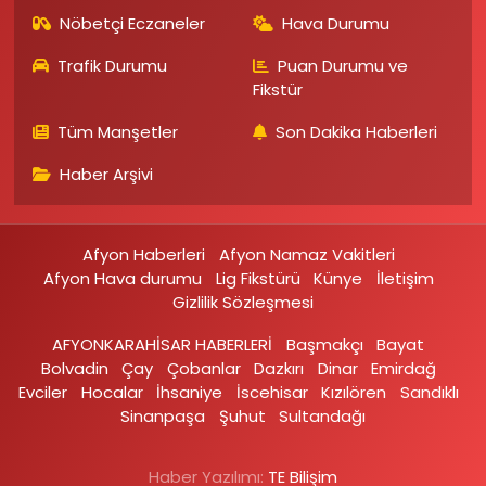
Nöbetçi Eczaneler
Hava Durumu
Trafik Durumu
Puan Durumu ve
Fikstür
Tüm Manşetler
Son Dakika Haberleri
Haber Arşivi
Afyon Haberleri
Afyon Namaz Vakitleri
Afyon Hava durumu
Lig Fikstürü
Künye
İletişim
Gizlilik Sözleşmesi
AFYONKARAHİSAR HABERLERİ
Başmakçı
Bayat
Bolvadin
Çay
Çobanlar
Dazkırı
Dinar
Emirdağ‎
Evciler‎
Hocalar
İhsaniye‎
İscehisar
Kızılören‎
Sandıklı‎
Sinanpaşa
Şuhut
Sultandağı
Haber Yazılımı:
TE Bilişim