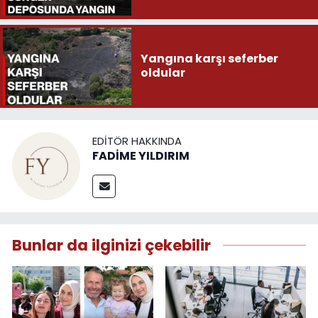
Yangına karşı seferber
oldular
EDITÖR HAKKINDA
FADİME YILDIRIM
Bunlar da ilginizi çekebilir