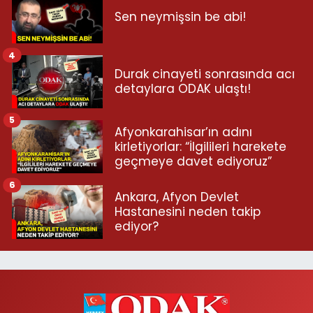
Sen neymişsin be abi!
4
Durak cinayeti sonrasında acı
detaylara ODAK ulaştı!
5
Afyonkarahisar’ın adını
kirletiyorlar: “İlgilileri harekete
geçmeye davet ediyoruz”
6
Ankara, Afyon Devlet
Hastanesini neden takip
ediyor?