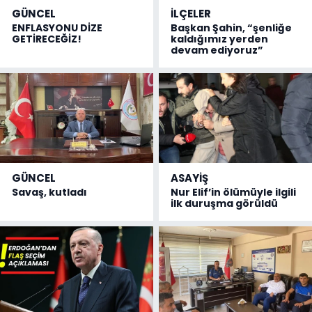
GÜNCEL
İLÇELER
ENFLASYONU DİZE
Başkan Şahin, “şenliğe
GETİRECEĞİZ!
kaldığımız yerden
devam ediyoruz”
GÜNCEL
ASAYİŞ
Savaş, kutladı
Nur Elif’in ölümüyle ilgili
ilk duruşma görüldü