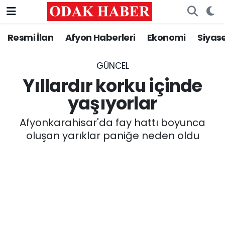
Resmi İlan
Afyon Haberleri
Ekonomi
Siyas
AFYONKARAHİSAR HABERLERİ
Nöbetçi Eczaneler
Resmi İlan
Hava Durumu
GÜNCEL
Yıllardır korku içinde
ASAYİŞ
Trafik Durumu
yaşıyorlar
GÜNCEL
Süper Lig Puan Durumu ve Fikstür
Afyonkarahisar'da fay hattı boyunca
oluşan yarıklar paniğe neden oldu
SİYASET
Tüm Manşetler
EĞİTİM
Son Dakika Haberleri
MAGAZİN
Haber Arşivi
SAĞLIK