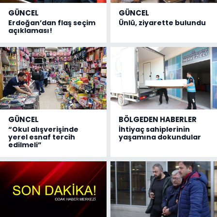
GÜNCEL
GÜNCEL
Erdoğan’dan flaş seçim
Ünlü, ziyarette bulundu
açıklaması!
GÜNCEL
BÖLGEDEN HABERLER
“Okul alışverişinde
İhtiyaç sahiplerinin
yerel esnaf tercih
yaşamına dokundular
edilmeli”