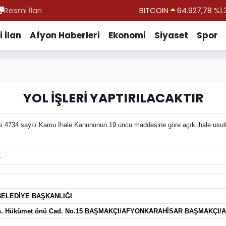
Resmi İlan
BITCOIN
64.927,78
%1.
DOLAR
47,5971
%0.
 İlan
Afyon Haberleri
Ekonomi
Siyaset
Spor
EURO
55,1336
%0.
STERLİN
64,2534
%0.
GRAM ALTIN
6527.85
%0.
YOL İŞLERİ YAPTIRILACAKTIR
BİST100
13.703
%
i 4734 sayılı Kamu İhale Kanununun 19 uncu maddesine göre açık ihale usulü il
4
ELEDİYE BAŞKANLIĞI
ah. Hükümet önü Cad. No.15 BAŞMAKÇI/AFYONKARAHİSAR BAŞMAKÇI