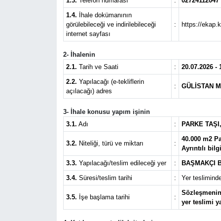
1.3.
Telefon numarası
:
02724112047
1.4.
İhale dokümanının
SPOR
görülebileceği ve indirilebileceği
:
https://ekap.
internet sayfası
11:11 MANŞET
2- İhalenin
2.1.
Tarih ve Saati
:
20.07.2026 - 
2.2.
Yapılacağı (e-tekliflerin
:
GÜLİSTAN M
açılacağı) adres
3- İhale konusu yapım işinin
3.1.
Adı
:
PARKE TAŞI
40.000 m2 Pa
3.2.
Niteliği, türü ve miktarı
:
Ayrıntılı bil
3.3.
Yapılacağı/teslim edileceği yer
:
BAŞMAKÇI B
3.4.
Süresi/teslim tarihi
:
Yer teslimind
Sözleşmenin 
3.5.
İşe başlama tarihi
:
yer teslimi y