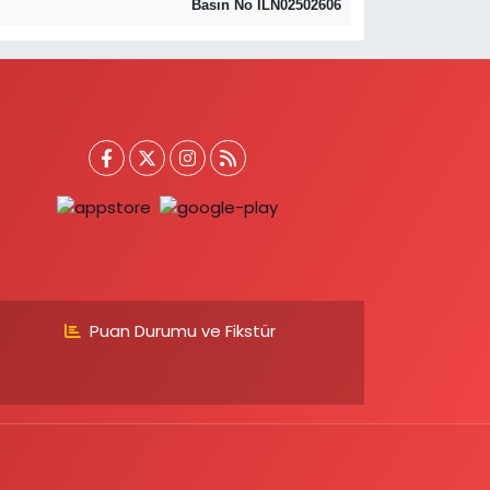
Basın No ILN02502606
Puan Durumu ve Fikstür