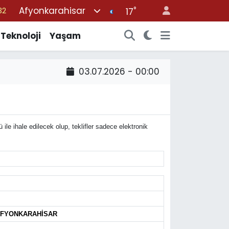
Afyonkarahisar
°
32
17
05
Teknoloji
Yaşam
18
22
03.07.2026 - 00:00
54
11
e ihale edilecek olup, teklifler sadece elektronik
/AFYONKARAHİSAR