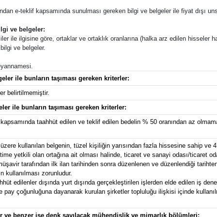
afından e-teklif kapsamında sunulması gereken bilgi ve belgeler ile fiyat dışı unsu
lgi ve belgeler:
ler ile ilgisine göre, ortaklar ve ortaklık oranlarına (halka arz edilen hisseler ha
ilgi ve belgeler.
 beyannamesi.
eler ile bunların taşıması gereken kriterler:
r belirtilmemiştir.
eler ile bunların taşıması gereken kriterler:
kapsamında taahhüt edilen ve teklif edilen bedelin % 50 oranından az olmamak
zere kullanılan belgenin, tüzel kişiliğin yarısından fazla hissesine sahip ve 4
e yetkili olan ortağına ait olması halinde, ticaret ve sanayi odası/ticaret od
avir tarafından ilk ilan tarihinden sonra düzenlenen ve düzenlendiği tarihten g
n kullanılması zorunludur.
t edilenler dışında yurt dışında gerçekleştirilen işlerden elde edilen iş deney
pay çoğunluğuna dayanarak kurulan şirketler topluluğu ilişkisi içinde kullanılma
ler ve benzer işe denk sayılacak mühendislik ve mimarlık bölümleri: