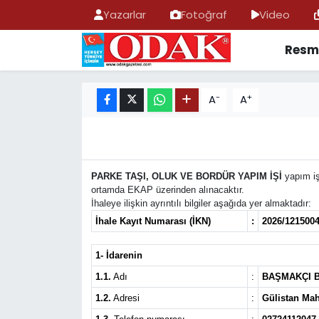
Yazarlar
Fotoğraf
Video
Resmi
AFYONKARAHİSAR HABERLERİ
Nöbetçi Eczaneler
Resmi İlan
Hava Durumu
-
+
A
A
ASAYİŞ
Trafik Durumu
GÜNCEL
Süper Lig Puan Durumu ve Fikstür
PARKE TAŞI, OLUK VE BORDÜR YAPIM İŞİ
yapım iş
ortamda EKAP üzerinden alınacaktır.
SİYASET
Tüm Manşetler
İhaleye ilişkin ayrıntılı bilgiler aşağıda yer almaktadır:
İhale Kayıt Numarası (İKN)
:
2026/121500
EĞİTİM
Son Dakika Haberleri
1- İdarenin
MAGAZİN
Haber Arşivi
1.1.
Adı
:
BAŞMAKÇI B
1.2.
Adresi
:
Gülistan M
SAĞLIK