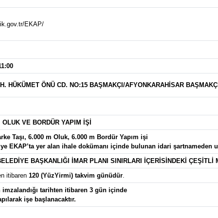
kik.gov.tr/EKAP/
11:00
H. HÜKÜMET ÖNÜ CD. NO:15 BAŞMAKÇI/AFYONKARAHİSAR BAŞMAKÇI
, OLUK VE BORDÜR YAPIM İŞİ
rke Taşı, 6.000 m Oluk, 6.000 m Bordür Yapım işi
giye EKAP’ta yer alan ihale dokümanı içinde bulunan idari şartnameden ula
ELEDİYE BAŞKANLIĞI İMAR PLANI SINIRLARI İÇERİSİNDEKİ ÇEŞİTL
en itibaren
120 (YüzYirmi) takvim günüdür
.
imzalandığı tarihten itibaren 3 gün içinde
apılarak işe başlanacaktır.