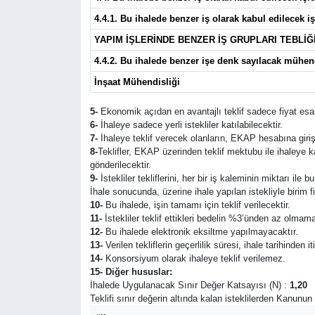
4.4.1. Bu ihalede benzer iş olarak kabul edilecek iş
YAPIM İŞLERİNDE BENZER İŞ GRUPLARI TEBLİĞİ
4.4.2. Bu ihalede benzer işe denk sayılacak mühen
İnşaat Mühendisliği
5-
Ekonomik açıdan en avantajlı teklif sadece fiyat esas
6-
İhaleye sadece yerli istekliler katılabilecektir.
7-
İhaleye teklif verecek olanların, EKAP hesabına giriş
8-
Teklifler, EKAP üzerinden teklif mektubu ile ihaleye 
gönderilecektir.
9-
İstekliler tekliflerini, her bir iş kaleminin miktarı ile
İhale sonucunda, üzerine ihale yapılan istekliyle birim 
10-
Bu ihalede, işin tamamı için teklif verilecektir.
11-
İstekliler teklif ettikleri bedelin %3’ünden az olmama
12-
Bu ihalede elektronik eksiltme yapılmayacaktır.
13-
Verilen tekliflerin geçerlilik süresi, ihale tarihinden i
14-
Konsorsiyum olarak ihaleye teklif verilemez.
15- Diğer hususlar:
İhalede Uygulanacak Sınır Değer Katsayısı (N) :
1,20
Teklifi sınır değerin altında kalan isteklilerden Kanunu