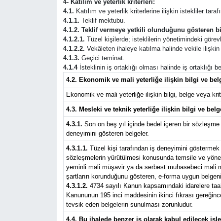
4- Katılım ve yeterlik kriterleri:
4.1.
Katılım ve yeterlik kriterlerine ilişkin istekliler tar
4.1.1.
Teklif mektubu.
4.1.2. Teklif vermeye yetkili olunduğunu gösteren bi
4.1.2.1.
Tüzel kişilerde; isteklilerin yönetimindeki görevli
4.1.2.2.
Vekâleten ihaleye katılma halinde vekile ilişkin b
4.1.3.
Geçici teminat.
4.1.4
İsteklinin iş ortaklığı olması halinde iş ortaklığı
4.2. Ekonomik ve mali yeterliğe ilişkin bilgi ve belg
Ekonomik ve mali yeterliğe ilişkin bilgi, belge veya krite
4.3. Mesleki ve teknik yeterliğe ilişkin bilgi ve belg
4.3.1.
Son on beş yıl içinde bedel içeren bir sözleşme 
deneyimini gösteren belgeler.
4.3.1.1.
Tüzel kişi tarafından iş deneyimini göstermek ü
sözleşmelerin yürütülmesi konusunda temsile ve yönetim
yeminli mali müşavir ya da serbest muhasebeci mali müş
şartların korunduğunu gösteren, e-forma uygun belgeni
4.3.1.2.
4734 sayılı Kanun kapsamındaki idarelere taahhü
Kanununun 195 inci maddesinin ikinci fıkrası gereğince 
tevsik eden belgelerin sunulması zorunludur.
4.4. Bu ihalede benzer iş olarak kabul edilecek iş