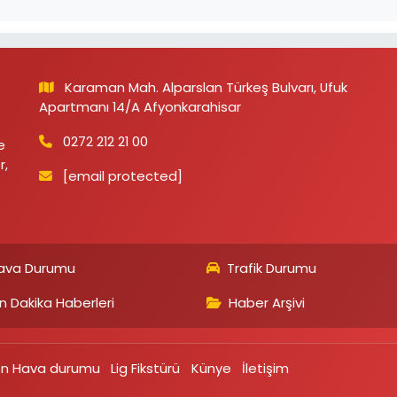
Karaman Mah. Alparslan Türkeş Bulvarı, Ufuk
Apartmanı 14/A Afyonkarahisar
0272 212 21 00
e
r,
[email protected]
ava Durumu
Trafik Durumu
n Dakika Haberleri
Haber Arşivi
on Hava durumu
Lig Fikstürü
Künye
İletişim