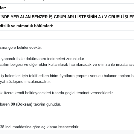
ler:
'NDE YER ALAN BENZER İŞ GRUPLARI LİSTESİNİN A / V GRUBU İŞL
dislik ve mimarlık bölümleri:
ına göre belirlenecektir.
 yaparak ihale dokümanını indirmeleri zorunludur.
katılım belgesi ve diğer ekler kullanılarak hazırlanacak ve e-imza ile imzalana
 bu iş kalemleri için teklif edilen birim fiyatların çarpımı sonucu bulunan toplam 
fiyat sözleşme imzalanacaktır.
k üzere kendi belirleyecekleri tutarda geçici teminat vereceklerdir.
tibaren
90 (Doksan)
takvim günüdür.
n 38 inci maddesine göre açıklama istenecektir.