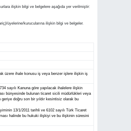
rlara ilişkin bilgi ve belgelere aşağıda yer verilmiştir:
riç)/üyelerine/kurucularına ilişkin bilgi ve belgeler.
 üzere ihale konusu iş veya benzer işlere ilişkin iş
734 sayılı Kanuna göre yapılacak ihalelere ilişkin
ası bünyesinde bulunan ticaret sicili müdürlükleri veya
eriye doğru son bir yıldır kesintisiz olarak bu
iminin 13/1/2011 tarihli ve 6102 sayılı Türk Ticaret
sı halinde bu hukuki ilişkiyi ve bu ilişkinin süresini