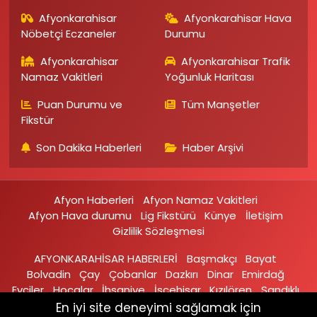
Afyonkarahisar
Afyonkarahisar Hava
Nöbetçi Eczaneler
Durumu
Afyonkarahisar
Afyonkarahisar Trafik
Namaz Vakitleri
Yoğunluk Haritası
Puan Durumu ve
Tüm Manşetler
Fikstür
Son Dakika Haberleri
Haber Arşivi
Afyon Haberleri
Afyon Namaz Vakitleri
Afyon Hava durumu
Lig Fikstürü
Künye
İletişim
Gizlilik Sözleşmesi
AFYONKARAHİSAR HABERLERİ
Başmakçı
Bayat
Bolvadin
Çay
Çobanlar
Dazkırı
Dinar
Emirdağ‎
Evciler‎
Hocalar
İhsaniye‎
İscehisar
Kızılören‎
Sandıklı‎
Sinanpaşa
Şuhut
Sultandağı
En iyi site deneyimi sağlamak için