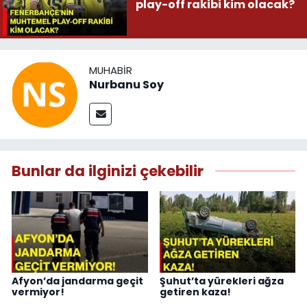
play-off rakibi kim olacak?
MUHABIR
Nurbanu Soy
Bunlar da ilginizi çekebilir
Afyon’da jandarma geçit
Şuhut’ta yürekleri ağza
vermiyor!
getiren kaza!