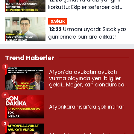
korkuttu: Ekipler seferber oldu
SAĞLIK
12:22
Uzmanı uyardı: Sıcak yaz
günlerinde bunlara dikkat!
Trend Haberler
1
Afyon’da avukatın avukatı
vurma olayında yeni bilgiler
geldi... Meğer, kan donduracak
olaylar olmuş...
2
Afyonkarahisar’da şok intihar
3