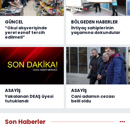
GÜNCEL
BÖLGEDEN HABERLER
“Okul alışverişinde
İhtiyaç sahiplerinin
yerel esnaf tercih
yaşamına dokundular
edilmeli”
ASAYİŞ
ASAYİŞ
Yakalanan DEAŞ üyesi
Cani adamın cezası
tutuklandı
belli oldu
Son Haberler