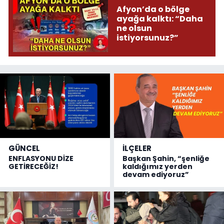
Afyon’da o bölge
ayağa kalktı: “Daha
ne olsun
istiyorsunuz?”
GÜNCEL
İLÇELER
ENFLASYONU DİZE
Başkan Şahin, “şenliğe
GETİRECEĞİZ!
kaldığımız yerden
devam ediyoruz”