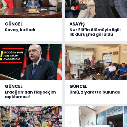
GÜNCEL
ASAYİŞ
Savaş, kutladı
Nur Elif’in ölümüyle ilgili
ilk duruşma görüldü
GÜNCEL
GÜNCEL
Erdoğan’dan flaş seçim
Ünlü, ziyarette bulundu
açıklaması!