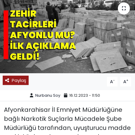
SPOR
11:11 MANŞET
Paylaş
-
+
A
A
Nurbanu Soy
16.12.2023 - 11:50
Afyonkarahisar İl Emniyet Müdürlüğüne
bağlı Narkotik Suçlarla Mücadele Şube
Müdürlüğü tarafından, uyuşturucu madde