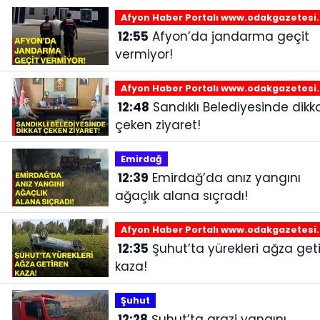
Afyon Haber Portalı www.odakgazetesi
12:55
Afyon’da jandarma geçit
vermiyor!
Afyon Haber Portalı www.odakgazetesi
12:48
Sandıklı Belediyesinde dikkat
çeken ziyaret!
Emirdağ‎
12:39
Emirdağ’da anız yangını
ağaçlık alana sıçradı!
Afyon Haber Portalı www.odakgazetesi
12:35
Şuhut’ta yürekleri ağza getiren
kaza!
Şuhut
12:28
Şuhut’ta arazi yangını