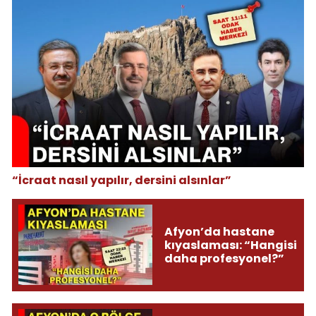
“İcraat nasıl yapılır, dersini alsınlar”
Afyon’da hastane
kıyaslaması: “Hangisi
daha profesyonel?”