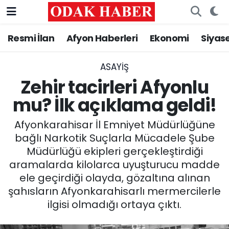
Resmi İlan
Afyon Haberleri
Ekonomi
Siyas
AFYONKARAHİSAR HABERLERİ
Afyonkarahisar Nöbetçi Eczaneler
Resmi İlan
Afyonkarahisar Hava Durumu
ASAYİŞ
Zehir tacirleri Afyonlu
ASAYİŞ
Afyonkarahisar Namaz Vakitleri
mu? İlk açıklama geldi!
GÜNCEL
Afyonkarahisar Trafik Yoğunluk Haritası
Afyonkarahisar İl Emniyet Müdürlüğüne
bağlı Narkotik Suçlarla Mücadele Şube
SİYASET
Süper Lig Puan Durumu ve Fikstür
Müdürlüğü ekipleri gerçekleştirdiği
aramalarda kilolarca uyuşturucu madde
EĞİTİM
Tüm Manşetler
ele geçirdiği olayda, gözaltına alınan
şahısların Afyonkarahisarlı mermercilerle
MAGAZİN
Son Dakika Haberleri
ilgisi olmadığı ortaya çıktı.
SAĞLIK
Haber Arşivi