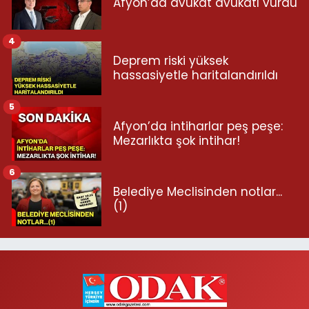
Afyon’da avukat avukatı vurdu
4
Deprem riski yüksek
hassasiyetle haritalandırıldı
5
Afyon’da intiharlar peş peşe:
Mezarlıkta şok intihar!
6
Belediye Meclisinden notlar...
(1)