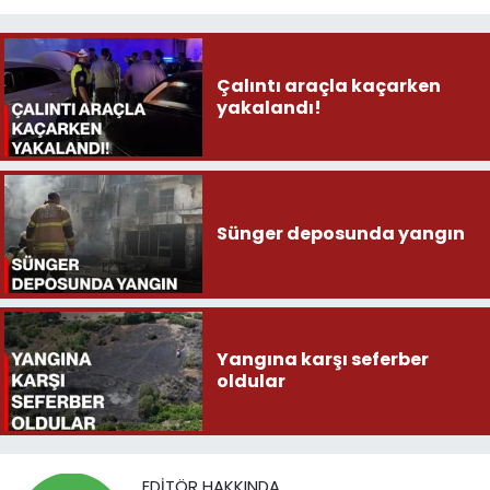
Çalıntı araçla kaçarken
yakalandı!
Sünger deposunda yangın
Yangına karşı seferber
oldular
EDITÖR HAKKINDA