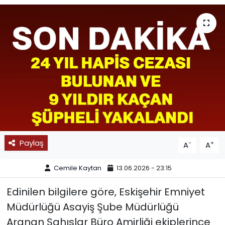
SPOR
11:11 MANŞET
Paylaş
-
+
A
A
Cemile Kaytan
13.06.2026 - 23:15
Edinilen bilgilere göre, Eskişehir Emniyet
Müdürlüğü Asayiş Şube Müdürlüğü
Aranan Şahıslar Büro Amirliği ekiplerince