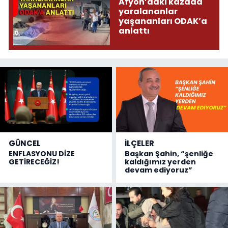
Afyon’daki kazada
yaralananlar
yaşananları ODAK’a
anlattı
GÜNCEL
İLÇELER
ENFLASYONU DİZE
Başkan Şahin, “şenliğe
GETİRECEĞİZ!
kaldığımız yerden
devam ediyoruz”