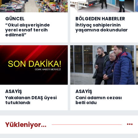
GÜNCEL
BÖLGEDEN HABERLER
“Okul alışverişinde
İhtiyaç sahiplerinin
yerel esnaf tercih
yaşamına dokundular
edilmeli”
ASAYİŞ
ASAYİŞ
Yakalanan DEAŞ üyesi
Cani adamın cezası
tutuklandı
belli oldu
Yükleniyor...