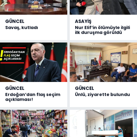
GÜNCEL
ASAYİŞ
Savaş, kutladı
Nur Elif’in ölümüyle ilgili
ilk duruşma görüldü
GÜNCEL
GÜNCEL
Erdoğan’dan flaş seçim
Ünlü, ziyarette bulundu
açıklaması!