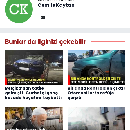
Cemile Kaytan
Bunlar da ilginizi çekebilir
Belçika’dan tatile
Bir anda kontrolden çıktı!
gelmişti! Gurbetçi genç
Otomobil orta refüje
kazada hayatını kaybetti
çarptı