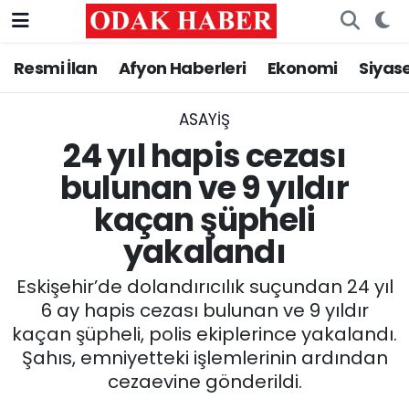
Resmi İlan
Afyon Haberleri
Ekonomi
Siyas
AFYONKARAHİSAR HABERLERİ
Nöbetçi Eczaneler
Resmi İlan
Hava Durumu
ASAYİŞ
24 yıl hapis cezası
ASAYİŞ
Trafik Durumu
bulunan ve 9 yıldır
kaçan şüpheli
GÜNCEL
Süper Lig Puan Durumu ve Fikstür
yakalandı
SİYASET
Tüm Manşetler
Eskişehir’de dolandırıcılık suçundan 24 yıl
EĞİTİM
Son Dakika Haberleri
6 ay hapis cezası bulunan ve 9 yıldır
kaçan şüpheli, polis ekiplerince yakalandı.
MAGAZİN
Haber Arşivi
Şahıs, emniyetteki işlemlerinin ardından
cezaevine gönderildi.
SAĞLIK