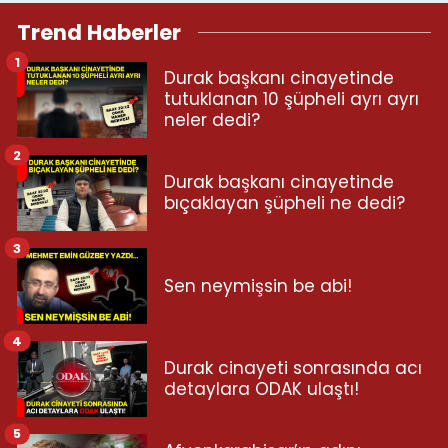
Trend Haberler
1
Durak başkanı cinayetinde
tutuklanan 10 şüpheli ayrı ayrı
neler dedi?
2
Durak başkanı cinayetinde
bıçaklayan şüpheli ne dedi?
3
Sen neymişsin be abi!
4
Durak cinayeti sonrasında acı
detaylara ODAK ulaştı!
5