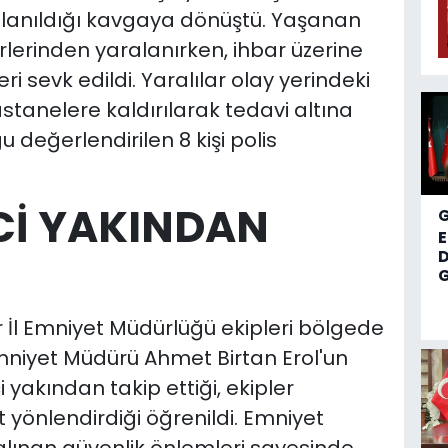
llanıldığı kavgaya dönüştü. Yaşanan
erlerinden yaralanırken, ihbar üzerine
i sevk edildi. Yaralılar olay yerindeki
stanelere kaldırılarak tedavi altına
u değerlendirilen 8 kişi polis
Cİ YAKINDAN
D
G
 İl Emniyet Müdürlüğü ekipleri bölgede
Emniyet Müdürü Ahmet Birtan Erol'un
i yakından takip ettiği, ekipler
 yönlendirdiği öğrenildi. Emniyet
 alınan güvenlik önlemleri sayesinde