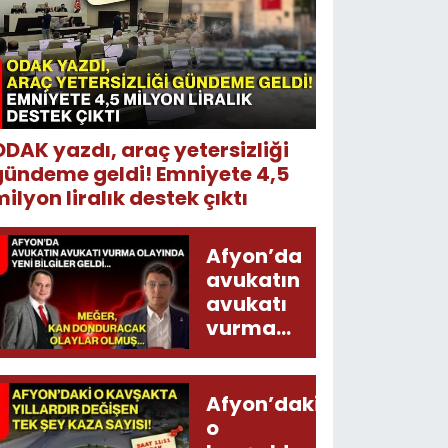
ODAK yazdı, araç yetersizliği
gündeme geldi! Emniyete 4,5
ilyon liralık destek çıktı
Afyon’da
avukatın
avukatı
vurma
olayında
yeni bilgiler
geldi...
Afyon’daki
Meğer, kan
o