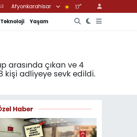
Afyonkarahisar
°
17
16
02
Teknoloji
Yaşam
07
45
70
rup arasında çıkan ve 4
kişi adliyeye sevk edildi.
Özel Haber