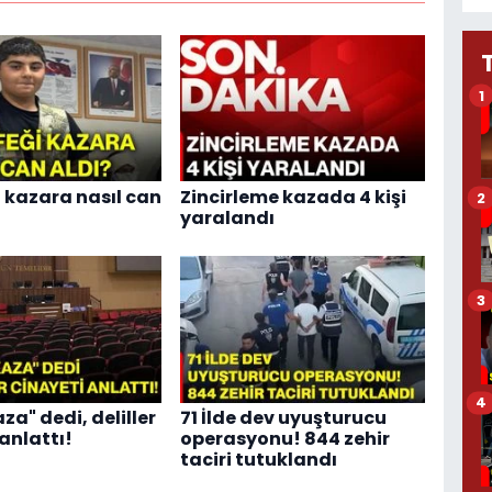
1
i kazara nasıl can
Zincirleme kazada 4 kişi
2
yaralandı
3
4
za" dedi, deliller
71 İlde dev uyuşturucu
anlattı!
operasyonu! 844 zehir
taciri tutuklandı