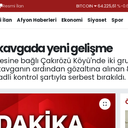
Resmi İlan
DOLAR
47,7143
%0.
EURO
55,0317
%-0.
 İlan
Afyon Haberleri
Ekonomi
Siyaset
Spor
STERLİN
64,2463
%0.
GRAM ALTIN
6510.40
%0.
ı kavgada yeni gelişme
BİST100
13.799
%
çesine bağlı Çakırözü Köyü'nde iki g
 kavganın ardından gözaltına alınan 8 
dli kontrol şartıyla serbest bırakıldı.