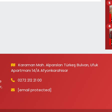
5
6
Karaman Mah. Alparslan Türkeş Bulvarı, Ufuk
Apartmanı 14/A Afyonkarahisar
0272 212 21 00
e
r,
[email protected]