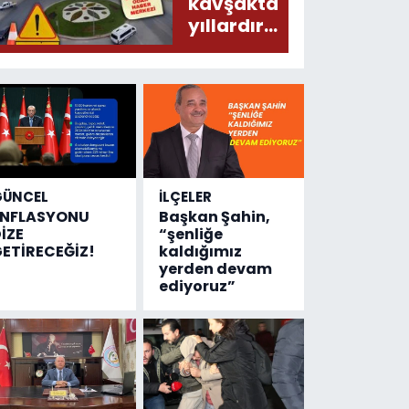
donduracak
kavşakta
olaylar
yıllardır
olmuş...
değişen
tek şey
kaza
sayısı!
GÜNCEL
İLÇELER
ENFLASYONU
Başkan Şahin,
İZE
“şenliğe
ETİRECEĞİZ!
kaldığımız
yerden devam
ediyoruz”