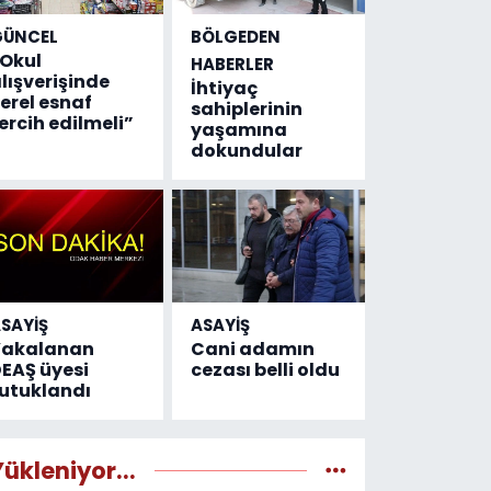
GÜNCEL
BÖLGEDEN
Okul
HABERLER
lışverişinde
İhtiyaç
erel esnaf
sahiplerinin
ercih edilmeli”
yaşamına
dokundular
SAYİŞ
ASAYİŞ
Yakalanan
Cani adamın
EAŞ üyesi
cezası belli oldu
utuklandı
Yükleniyor...