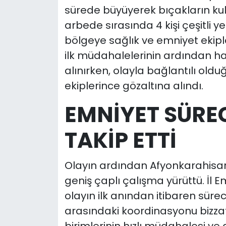
sürede büyüyerek bıçakların ku
arbede sırasında 4 kişi çeşitli y
bölgeye sağlık ve emniyet ekipler
ilk müdahalelerinin ardından ha
alınırken, olayla bağlantılı olduğ
ekiplerince gözaltına alındı.
EMNİYET SÜRE
TAKİP ETTİ
Olayın ardından Afyonkarahisar
geniş çaplı çalışma yürüttü. İl 
olayın ilk anından itibaren sürec
arasındaki koordinasyonu bizzat
birimlerinin hızlı müdahalesi ve