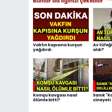
Bunlar da ilginizi çekebilir
Vakfın kapısına kurşun
Av tüfeğ
yağdırdı
aldı?
Komşu kavgası nasıl
Sanık "Ka
ölümle bitti?
cinayeti 