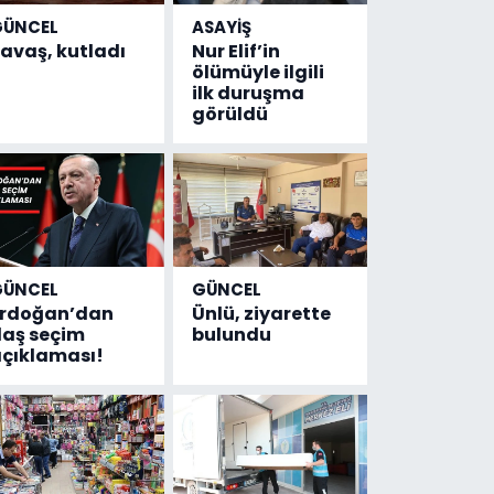
GÜNCEL
ASAYİŞ
avaş, kutladı
Nur Elif’in
ölümüyle ilgili
ilk duruşma
görüldü
GÜNCEL
GÜNCEL
Erdoğan’dan
Ünlü, ziyarette
laş seçim
bulundu
çıklaması!