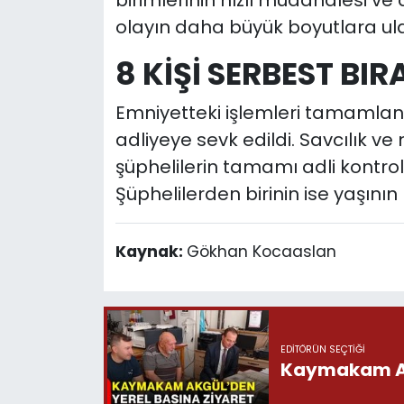
olayın daha büyük boyutlara ul
8 KİŞİ SERBEST BIR
Emniyetteki işlemleri tamamlana
adliyeye sevk edildi. Savcılık 
şüphelilerin tamamı adli kontrol 
Şüphelilerden birinin ise yaşının
Kaynak:
Gökhan Kocaaslan
EDITÖRÜN SEÇTIĞI
Kaymakam Akg