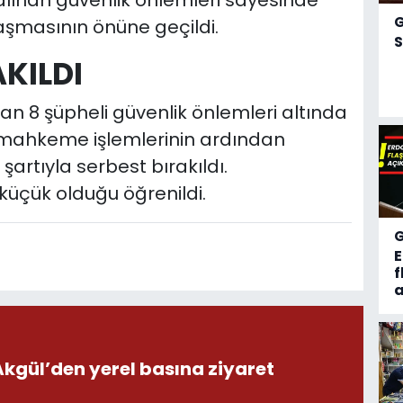
aşmasının önüne geçildi.
S
AKILDI
n 8 şüpheli güvenlik önlemleri altında
ve mahkeme işlemlerinin ardından
şartıyla serbest bırakıldı.
 küçük olduğu öğrenildi.
f
a
ül’den yerel basına ziyaret