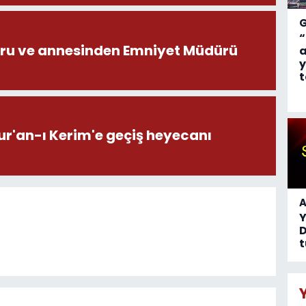
“
ru ve annesinden Emniyet Müdürü
a
y
t
ur'an-ı Kerim'e geçiş heyecanı
A
D
t