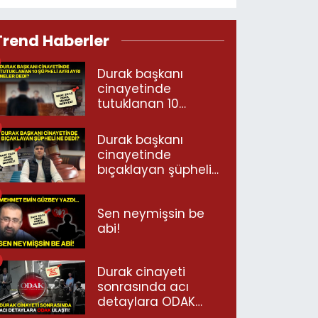
Trend Haberler
Durak başkanı
cinayetinde
tutuklanan 10
şüpheli ayrı ayrı
neler dedi?
Durak başkanı
cinayetinde
bıçaklayan şüpheli
ne dedi?
Sen neymişsin be
abi!
Durak cinayeti
sonrasında acı
detaylara ODAK
ulaştı!