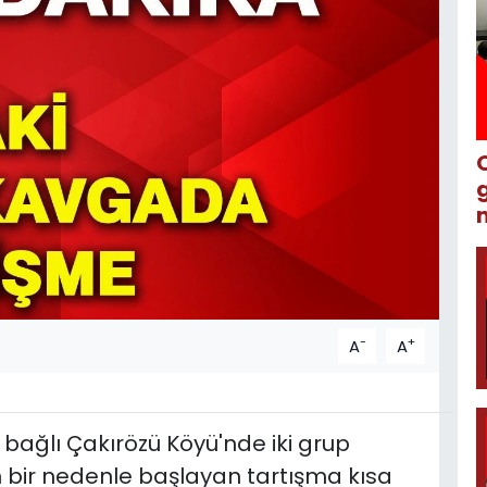
m
-
+
A
A
 bağlı Çakırözü Köyü'nde iki grup
bir nedenle başlayan tartışma kısa