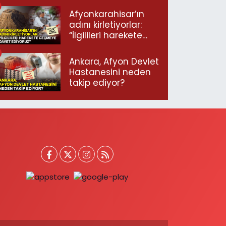
Afyonkarahisar’ın
adını kirletiyorlar:
“İlgilileri harekete
geçmeye davet
ediyoruz”
Ankara, Afyon Devlet
Hastanesini neden
takip ediyor?