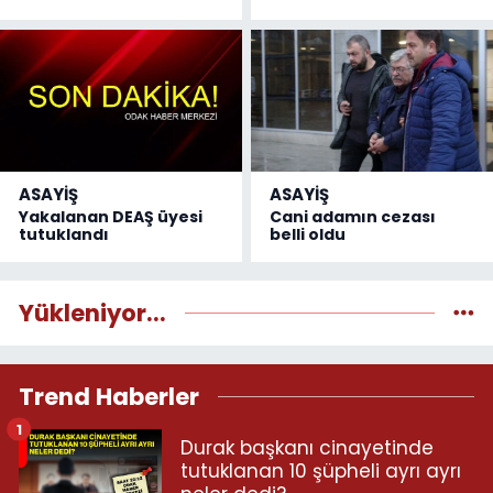
ASAYİŞ
ASAYİŞ
Yakalanan DEAŞ üyesi
Cani adamın cezası
tutuklandı
belli oldu
Yükleniyor...
Trend Haberler
1
Durak başkanı cinayetinde
tutuklanan 10 şüpheli ayrı ayrı