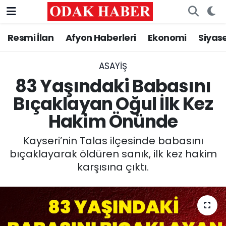
Resmi İlan
Afyon Haberleri
Ekonomi
Siyas
AFYONKARAHİSAR HABERLERİ
Nöbetçi Eczaneler
Resmi İlan
Hava Durumu
ASAYİŞ
83 Yaşındaki Babasını
ASAYİŞ
Trafik Durumu
Bıçaklayan Oğul İlk Kez
Hakim Önünde
GÜNCEL
Süper Lig Puan Durumu ve Fikstür
Kayseri’nin Talas ilçesinde babasını
SİYASET
Tüm Manşetler
bıçaklayarak öldüren sanık, ilk kez hakim
karşısına çıktı.
EĞİTİM
Son Dakika Haberleri
MAGAZİN
Haber Arşivi
SAĞLIK