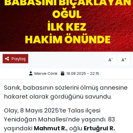
SPOR
11:11 MANŞET
Paylaş
-
+
A
A
Merve Cönk
19.08.2025 - 22:15
Sanık, babasının sözlerini ölmüş annesine
hakaret olarak gördüğünü savundu.
Olay, 8 Mayıs 2025’te Talas ilçesi
Yenidoğan Mahallesi’nde yaşandı. 83
yaşındaki
Mahmut R.
, oğlu
Ertuğrul R.