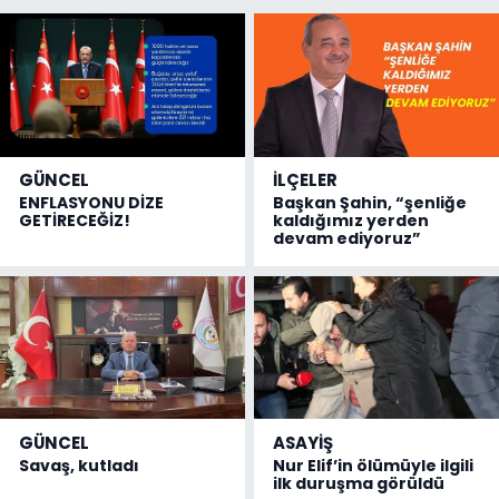
GÜNCEL
İLÇELER
ENFLASYONU DİZE
Başkan Şahin, “şenliğe
GETİRECEĞİZ!
kaldığımız yerden
devam ediyoruz”
GÜNCEL
ASAYİŞ
Savaş, kutladı
Nur Elif’in ölümüyle ilgili
ilk duruşma görüldü