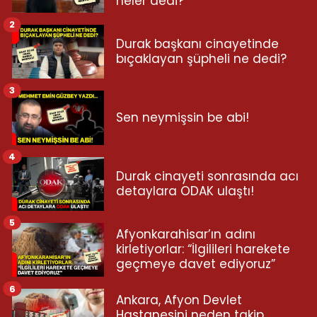
neler dedi?
2
Durak başkanı cinayetinde
bıçaklayan şüpheli ne dedi?
3
Sen neymişsin be abi!
4
Durak cinayeti sonrasında acı
detaylara ODAK ulaştı!
5
Afyonkarahisar’ın adını
kirletiyorlar: “İlgilileri harekete
geçmeye davet ediyoruz”
6
Ankara, Afyon Devlet
Hastanesini neden takip