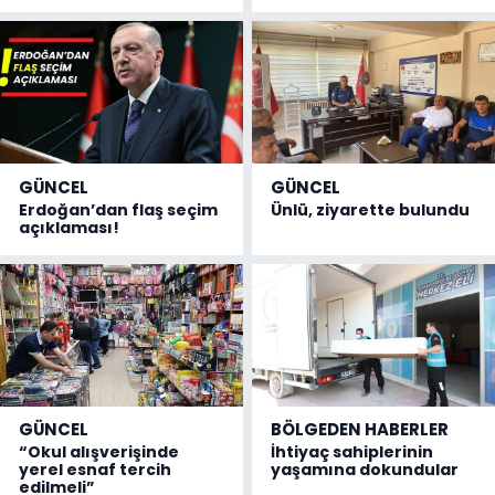
GÜNCEL
GÜNCEL
Erdoğan’dan flaş seçim
Ünlü, ziyarette bulundu
açıklaması!
GÜNCEL
BÖLGEDEN HABERLER
“Okul alışverişinde
İhtiyaç sahiplerinin
yerel esnaf tercih
yaşamına dokundular
edilmeli”