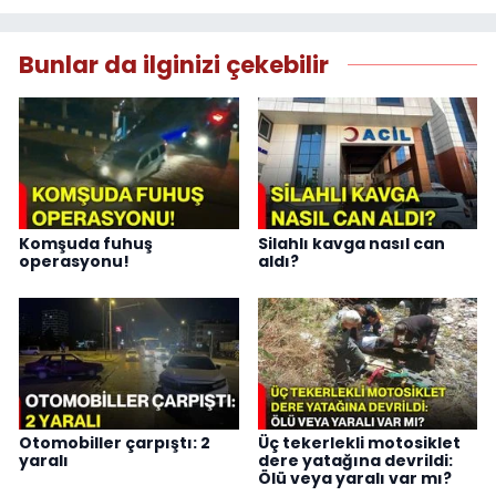
Bunlar da ilginizi çekebilir
Komşuda fuhuş
Silahlı kavga nasıl can
operasyonu!
aldı?
Otomobiller çarpıştı: 2
Üç tekerlekli motosiklet
yaralı
dere yatağına devrildi:
Ölü veya yaralı var mı?