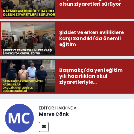
olsun ziyaretleri sürüyor
Şiddet ve erken evliliklere
karşı Sandıklı'da önemli
eğitim
Başmakçı'da yeni eğitim
yılı hazırlıkları okul
ziyaretleriyle
değerlendirildi
EDITÖR HAKKINDA
Merve Cönk