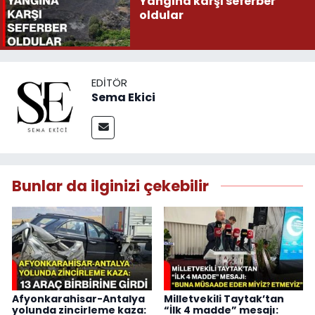
Yangına karşı seferber
oldular
EDITÖR
Sema Ekici
Bunlar da ilginizi çekebilir
Afyonkarahisar-Antalya
Milletvekili Taytak’tan
yolunda zincirleme kaza:
“İlk 4 madde” mesajı: