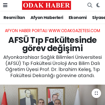
Resmi İlan
Afyon Haberleri
Ekonomi
Siyas
AFYONKARAHİSAR HABERLERİ
Nöbetçi Eczaneler
Resmi İlan
Hava Durumu
AFYON HABER PORTALI WWW.ODAKGAZETESI.COM
AFSÜ Tıp Fakültesinde
ASAYİŞ
Trafik Durumu
görev değişimi
GÜNCEL
Süper Lig Puan Durumu ve Fikstür
Afyonkarahisar Sağlık Bilimleri Üniversitesi
(AFSÜ) Tıp Fakültesi Üroloji Ana Bilim Dalı
SİYASET
Tüm Manşetler
Öğretim Üyesi Prof. Dr. İbrahim Keleş, Tıp
Fakültesi Dekanlığı görevine atandı.
EĞİTİM
Son Dakika Haberleri
MAGAZİN
Haber Arşivi
SAĞLIK