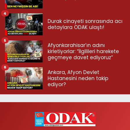
4
Durak cinayeti sonrasında acı
detaylara ODAK ulaştı!
5
Afyonkarahisar’ın adını
kirletiyorlar: “İlgilileri harekete
geçmeye davet ediyoruz”
6
Ankara, Afyon Devlet
Hastanesini neden takip
ediyor?