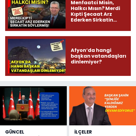
Menfaatci Misin,
Halkcı Mısın? Merdi
Kıpti Şecaat Arz
Ederken Sirkatin
Söylermiş!
Afyon’da hangi
başkan vatandaşları
dinlemiyor?
GÜNCEL
İLÇELER