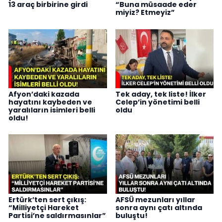
13 araç birbirine girdi
“Buna müsaade eder
miyiz? Etmeyiz”
Afyon’daki kazada
Tek aday, tek liste! İlker
hayatını kaybeden ve
Celep’in yönetimi belli
yaralıların isimleri belli
oldu
oldu!
Ertürk’ten sert çıkış:
AFSÜ mezunları yıllar
“Milliyetçi Hareket
sonra aynı çatı altında
Partisi’ne saldırmasınlar”
buluştu!