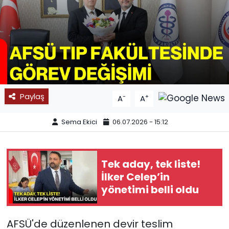
SPOR
11:11 MANŞET
Paylaş
-
+
A
A
Sema Ekici
06.07.2026 - 15:12
Tek aday, tek liste!
İlker Celep’in
yönetimi belli oldu
AFSÜ'de düzenlenen devir teslim