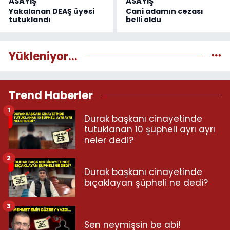
ASAYİŞ
ASAYİŞ
Yakalanan DEAŞ üyesi
Cani adamın cezası
tutuklandı
belli oldu
Yükleniyor...
Trend Haberler
1
Durak başkanı cinayetinde
tutuklanan 10 şüpheli ayrı ayrı
neler dedi?
2
Durak başkanı cinayetinde
bıçaklayan şüpheli ne dedi?
3
Sen neymişsin be abi!