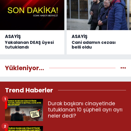
ASAYİŞ
ASAYİŞ
Yakalanan DEAŞ üyesi
Cani adamın cezası
tutuklandı
belli oldu
Yükleniyor...
Trend Haberler
1
Durak başkanı cinayetinde
tutuklanan 10 şüpheli ayrı ayrı
neler dedi?
2