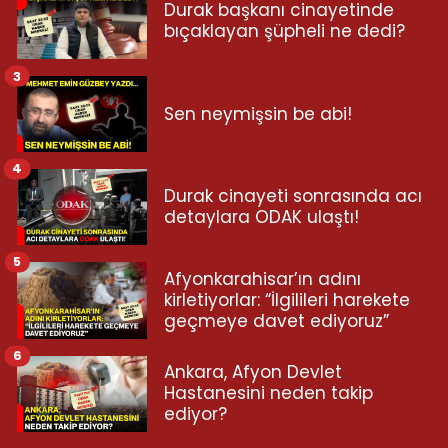
Durak başkanı cinayetinde
bıçaklayan şüpheli ne dedi?
3
Sen neymişsin be abi!
4
Durak cinayeti sonrasında acı
detaylara ODAK ulaştı!
5
Afyonkarahisar’ın adını
kirletiyorlar: “İlgilileri harekete
geçmeye davet ediyoruz”
6
Ankara, Afyon Devlet
Hastanesini neden takip
ediyor?