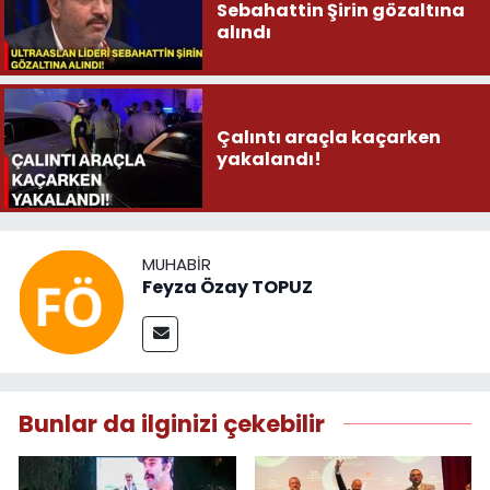
Sebahattin Şirin gözaltına
alındı
Çalıntı araçla kaçarken
yakalandı!
MUHABIR
Feyza Özay TOPUZ
Bunlar da ilginizi çekebilir