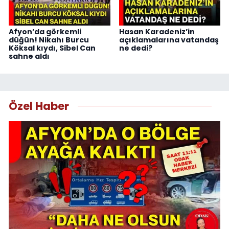
Afyon’da görkemli
Hasan Karadeniz’in
düğün! Nikahı Burcu
açıklamalarına vatandaş
Köksal kıydı, Sibel Can
ne dedi?
sahne aldı
Özel Haber