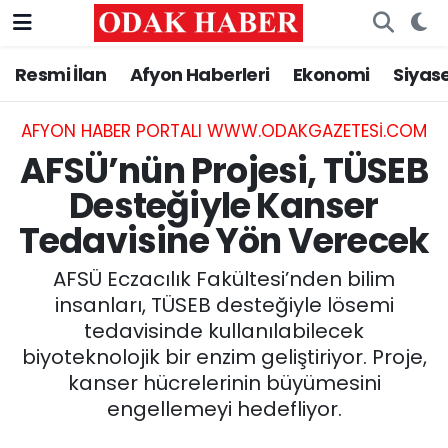
Resmi İlan
Afyon Haberleri
Ekonomi
Siyas
AFYONKARAHİSAR HABERLERİ
Nöbetçi Eczaneler
Resmi İlan
Hava Durumu
AFYON HABER PORTALI WWW.ODAKGAZETESI.COM
AFSÜ’nün Projesi, TÜSEB
ASAYİŞ
Trafik Durumu
Desteğiyle Kanser
Tedavisine Yön Verecek
GÜNCEL
Süper Lig Puan Durumu ve Fikstür
AFSÜ Eczacılık Fakültesi’nden bilim
SİYASET
Tüm Manşetler
insanları, TÜSEB desteğiyle lösemi
tedavisinde kullanılabilecek
EĞİTİM
Son Dakika Haberleri
biyoteknolojik bir enzim geliştiriyor. Proje,
kanser hücrelerinin büyümesini
MAGAZİN
Haber Arşivi
engellemeyi hedefliyor.
SAĞLIK