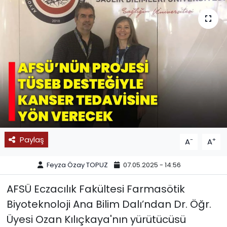
SPOR
11:11 MANŞET
Paylaş
-
+
A
A
Feyza Özay TOPUZ
07.05.2025 - 14:56
AFSÜ Eczacılık Fakültesi Farmasötik
Biyoteknoloji Ana Bilim Dalı’ndan Dr. Öğr.
Üyesi Ozan Kılıçkaya'nın yürütücüsü