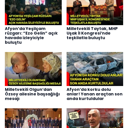
Afyon’da Yeşilçam
Milletvekili Taytak, MHP
rüzgarı: “Ezo Gelin” açık
Uşak İl Kongresi’nde
havada izleyiciyle
teşkilatla buluştu
buluştu
Milletvekili Olgun’dan
Afyon’da korku dolu
Özsoy ailesine başsağlığı
anlar! Yanan araçtan son
mesajı
anda kurtuldular