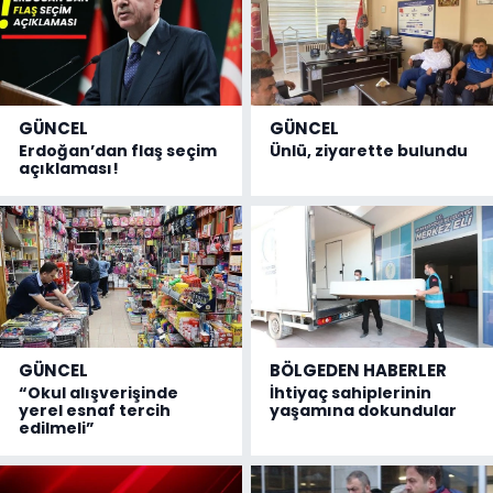
GÜNCEL
GÜNCEL
Erdoğan’dan flaş seçim
Ünlü, ziyarette bulundu
açıklaması!
GÜNCEL
BÖLGEDEN HABERLER
“Okul alışverişinde
İhtiyaç sahiplerinin
yerel esnaf tercih
yaşamına dokundular
edilmeli”