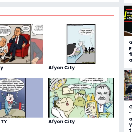
f
a
ty
Afyon City
“
a
İTY
Afyon City
y
t