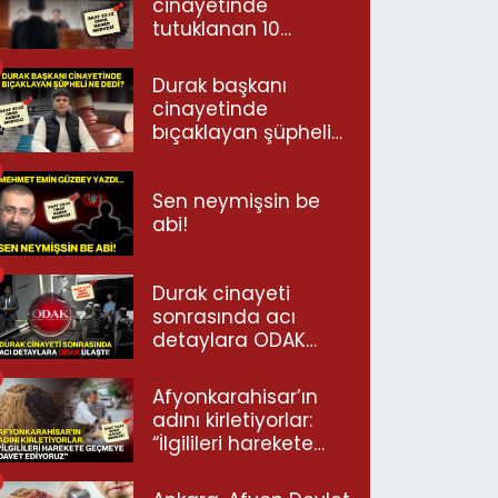
cinayetinde
tutuklanan 10
şüpheli ayrı ayrı
neler dedi?
Durak başkanı
cinayetinde
bıçaklayan şüpheli
ne dedi?
Sen neymişsin be
abi!
Durak cinayeti
sonrasında acı
detaylara ODAK
ulaştı!
Afyonkarahisar’ın
adını kirletiyorlar:
“İlgilileri harekete
geçmeye davet
ediyoruz”