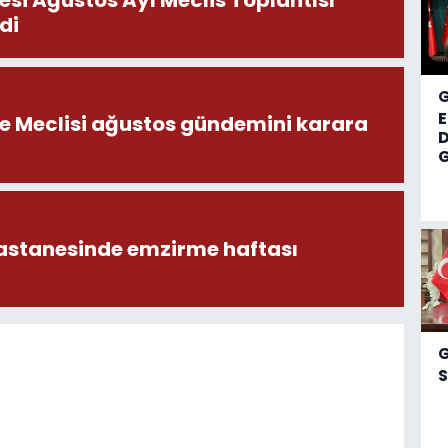
di
ye Meclisi ağustos gündemini karara
D
G
astanesinde emzirme haftası
S