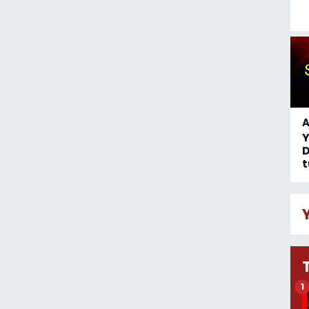
A
D
t
1