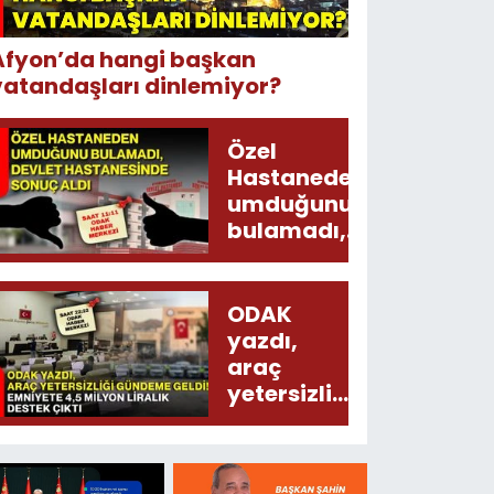
Afyon’da hangi başkan
vatandaşları dinlemiyor?
Özel
Hastaneden
umduğunu
bulamadı,
Devlet
Hastanesinde
sonuç aldı
ODAK
yazdı,
araç
yetersizliği
gündeme
geldi!
Emniyete