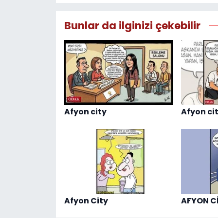
Bunlar da ilginizi çekebilir
Afyon city
Afyon ci
Afyon City
AFYON C