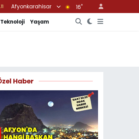
Afyonkarahisar
°
16
18
32
Teknoloji
Yaşam
38
03
14
Özel Haber