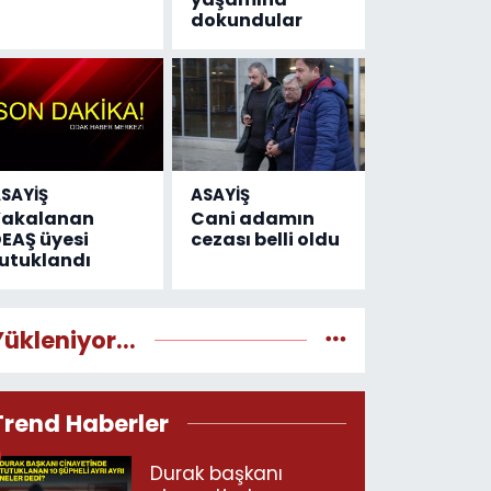
dokundular
SAYİŞ
ASAYİŞ
Yakalanan
Cani adamın
EAŞ üyesi
cezası belli oldu
utuklandı
Yükleniyor...
Trend Haberler
Durak başkanı