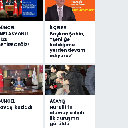
4,5 milyon
liralık
destek
çıktı
GÜNCEL
İLÇELER
ENFLASYONU
Başkan Şahin,
İZE
“şenliğe
ETİRECEĞİZ!
kaldığımız
yerden devam
ediyoruz”
GÜNCEL
ASAYİŞ
avaş, kutladı
Nur Elif’in
ölümüyle ilgili
ilk duruşma
görüldü