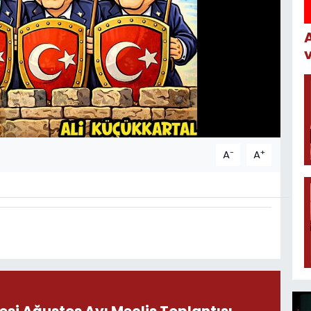
-
+
A
A
esi Ağustos Ayı Meclis Toplantısı