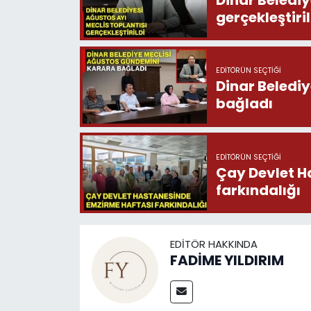
gerçekleştiril
EDITÖRÜN SEÇTIĞI
Dinar Beledi
bağladı
EDITÖRÜN SEÇTIĞI
Çay Devlet H
farkındalığı
EDITÖR HAKKINDA
FADİME YILDIRIM