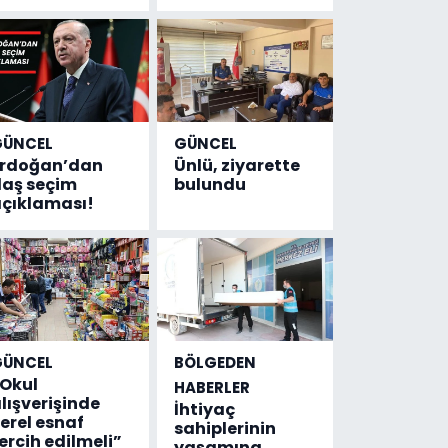
GÜNCEL
GÜNCEL
Erdoğan’dan
Ünlü, ziyarette
laş seçim
bulundu
çıklaması!
GÜNCEL
BÖLGEDEN
Okul
HABERLER
lışverişinde
İhtiyaç
erel esnaf
sahiplerinin
ercih edilmeli”
yaşamına