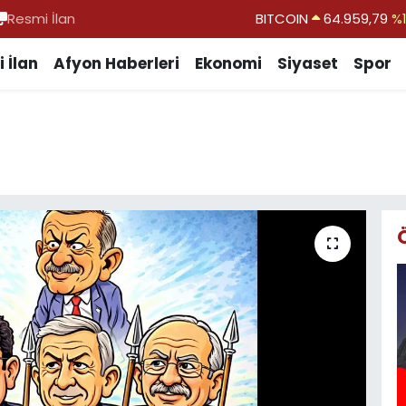
Resmi İlan
DOLAR
47,7436
%0.
EURO
55,2510
%0.
 İlan
Afyon Haberleri
Ekonomi
Siyaset
Spor
STERLİN
64,4811
%0.
GRAM ALTIN
6660.55
%0.
BİST100
13.779
%-