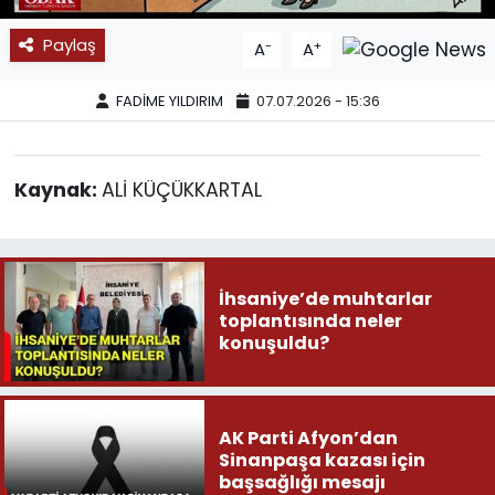
SPOR
Paylaş
-
+
A
A
11:11 MANŞET
FADİME YILDIRIM
07.07.2026 - 15:36
Kaynak:
ALİ KÜÇÜKKARTAL
İhsaniye’de muhtarlar
toplantısında neler
konuşuldu?
AK Parti Afyon’dan
Sinanpaşa kazası için
başsağlığı mesajı