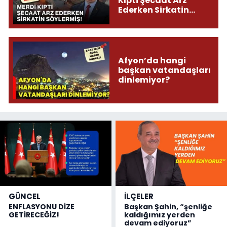
Kıpti Şecaat Arz
Ederken Sirkatin
Söylermiş!
Afyon’da hangi
başkan vatandaşları
dinlemiyor?
GÜNCEL
İLÇELER
ENFLASYONU DİZE
Başkan Şahin, “şenliğe
GETİRECEĞİZ!
kaldığımız yerden
devam ediyoruz”