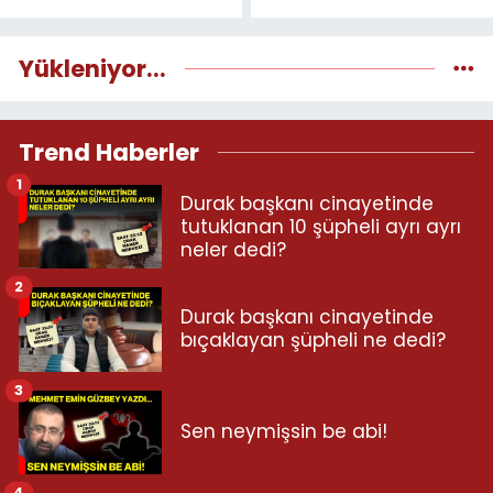
Yükleniyor...
Trend Haberler
1
Durak başkanı cinayetinde
tutuklanan 10 şüpheli ayrı ayrı
neler dedi?
2
Durak başkanı cinayetinde
bıçaklayan şüpheli ne dedi?
3
Sen neymişsin be abi!
4