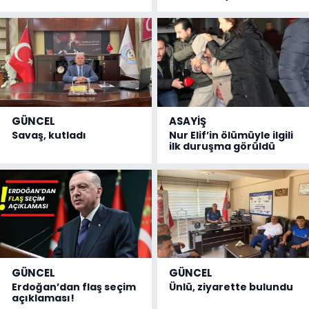
GÜNCEL
ASAYİŞ
Savaş, kutladı
Nur Elif’in ölümüyle ilgili
ilk duruşma görüldü
GÜNCEL
GÜNCEL
Erdoğan’dan flaş seçim
Ünlü, ziyarette bulundu
açıklaması!