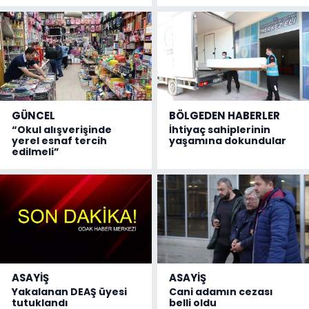
GÜNCEL
BÖLGEDEN HABERLER
“Okul alışverişinde
İhtiyaç sahiplerinin
yerel esnaf tercih
yaşamına dokundular
edilmeli”
ASAYİŞ
ASAYİŞ
Yakalanan DEAŞ üyesi
Cani adamın cezası
tutuklandı
belli oldu