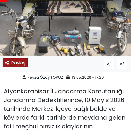
SPOR
11:11 MANŞET
Paylaş
-
+
A
A
Feyza Özay TOPUZ
13.05.2026 - 17:20
Afyonkarahisar İl Jandarma Komutanlığı
Jandarma Dedektiflerince, 10 Mayıs 2026
tarihinde Merkez ilçeye bağlı belde ve
köylerde farklı tarihlerde meydana gelen
faili meçhul hırsızlık olaylarının