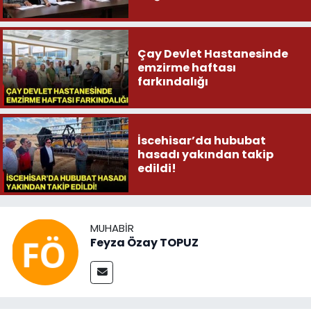
Çay Devlet Hastanesinde
emzirme haftası
farkındalığı
İscehisar’da hububat
hasadı yakından takip
edildi!
MUHABIR
Feyza Özay TOPUZ