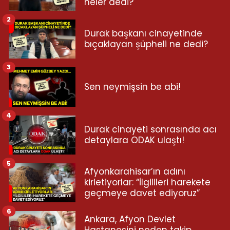
neler dedi?
2
Durak başkanı cinayetinde
bıçaklayan şüpheli ne dedi?
3
Sen neymişsin be abi!
4
Durak cinayeti sonrasında acı
detaylara ODAK ulaştı!
5
Afyonkarahisar’ın adını
kirletiyorlar: “İlgilileri harekete
geçmeye davet ediyoruz”
6
Ankara, Afyon Devlet