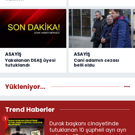
ASAYİŞ
ASAYİŞ
Yakalanan DEAŞ üyesi
Cani adamın cezası
tutuklandı
belli oldu
Yükleniyor...
Trend Haberler
1
Durak başkanı cinayetinde
tutuklanan 10 şüpheli ayrı ayrı