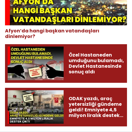
Afyon’da hangi başkan vatandaşları
dinlemiyor?
Özel Hastaneden
umduğunu bulamadı,
Devlet Hastanesinde
sonuç aldı
ODAK yazdı, araç
yetersizliği gündeme
geldi! Emniyete 4,5
milyon liralık destek
çıktı