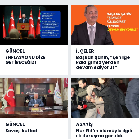
GÜNCEL
İLÇELER
ENFLASYONU DİZE
Başkan Şahin, “şenliğe
GETİRECEĞİZ!
kaldığımız yerden
devam ediyoruz”
GÜNCEL
ASAYİŞ
Savaş, kutladı
Nur Elif’in ölümüyle ilgili
ilk duruşma görüldü