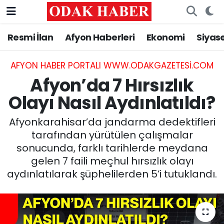
Resmi İlan
Afyon Haberleri
Ekonomi
Siyas
AFYONKARAHİSAR HABERLERİ
Nöbetçi Eczaneler
Resmi İlan
Hava Durumu
AFYON HABER PORTALI WWW.ODAKGAZETESI.COM
Afyon’da 7 Hırsızlık
ASAYİŞ
Trafik Durumu
Olayı Nasıl Aydınlatıldı?
GÜNCEL
Süper Lig Puan Durumu ve Fikstür
Afyonkarahisar’da jandarma dedektifleri
tarafından yürütülen çalışmalar
SİYASET
Tüm Manşetler
sonucunda, farklı tarihlerde meydana
gelen 7 faili meçhul hırsızlık olayı
EĞİTİM
Son Dakika Haberleri
aydınlatılarak şüphelilerden 5’i tutuklandı.
MAGAZİN
Haber Arşivi
SAĞLIK