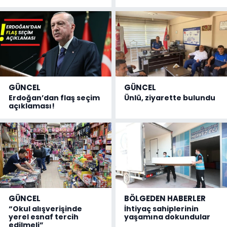
GÜNCEL
GÜNCEL
Erdoğan’dan flaş seçim
Ünlü, ziyarette bulundu
açıklaması!
GÜNCEL
BÖLGEDEN HABERLER
“Okul alışverişinde
İhtiyaç sahiplerinin
yerel esnaf tercih
yaşamına dokundular
edilmeli”