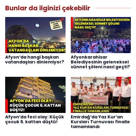
Bunlar da ilginizi çekebilir
Afyon’da hangi başkan
Afyonkarahisar
vatandaşları dinlemiyor?
Belediyesinin geleneksel
sünnet şöleni nasıl geçti?
Afyon’da feci olay: Küçük
Emirdağ’da Yaz Kur’an
çocuk 6. kattan düştü!
Kursları Turnuvası finalle
tamamlandı