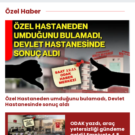
Özel Haber
Özel Hastaneden umduğunu bulamadı, Devlet
Hastanesinde sonuç aldı
ODAK yazdı, araç
yetersizliği gündeme
geldi! Emniyete 4,5