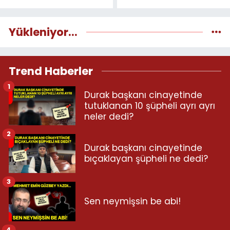
Yükleniyor...
Trend Haberler
1
Durak başkanı cinayetinde
tutuklanan 10 şüpheli ayrı ayrı
neler dedi?
2
Durak başkanı cinayetinde
bıçaklayan şüpheli ne dedi?
3
Sen neymişsin be abi!
4