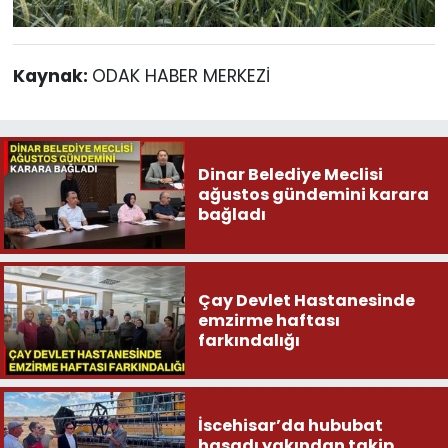
Kaynak:
ODAK HABER MERKEZİ
Dinar Belediye Meclisi
ağustos gündemini karara
bağladı
Çay Devlet Hastanesinde
emzirme haftası
farkındalığı
İscehisar’da hububat
hasadı yakından takip