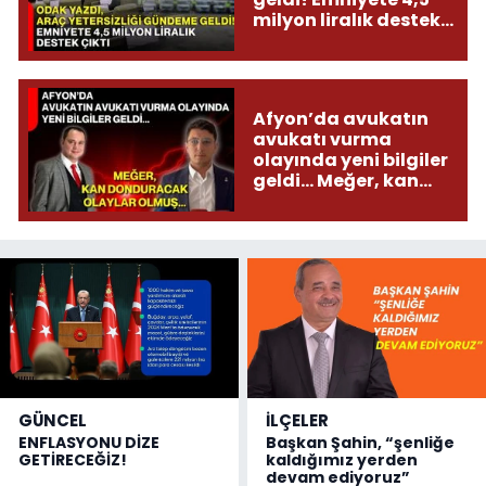
milyon liralık destek
çıktı
Afyon’da avukatın
avukatı vurma
olayında yeni bilgiler
geldi... Meğer, kan
donduracak olaylar
olmuş...
GÜNCEL
İLÇELER
ENFLASYONU DİZE
Başkan Şahin, “şenliğe
GETİRECEĞİZ!
kaldığımız yerden
devam ediyoruz”