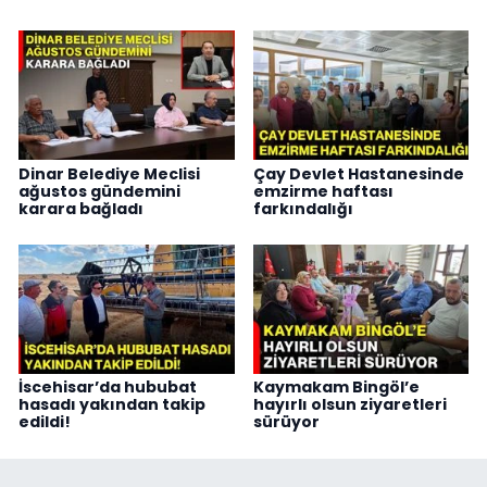
Dinar Belediye Meclisi
Çay Devlet Hastanesinde
ağustos gündemini
emzirme haftası
karara bağladı
farkındalığı
İscehisar’da hububat
Kaymakam Bingöl’e
hasadı yakından takip
hayırlı olsun ziyaretleri
edildi!
sürüyor