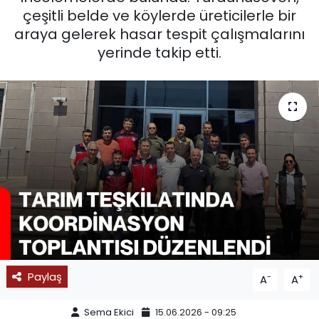
çeşitli belde ve köylerde üreticilerle bir
SPOR
araya gelerek hasar tespit çalışmalarını
yerinde takip etti.
11:11 MANŞET
Paylaş
-
+
A
A
Sema Ekici
15.06.2026 - 09:25