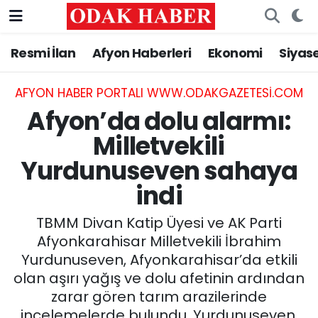
Resmi İlan
Afyon Haberleri
Ekonomi
Siyas
AFYONKARAHİSAR HABERLERİ
Nöbetçi Eczaneler
Resmi İlan
Hava Durumu
AFYON HABER PORTALI WWW.ODAKGAZETESI.COM
Afyon’da dolu alarmı:
ASAYİŞ
Trafik Durumu
Milletvekili
Yurdunuseven sahaya
GÜNCEL
Süper Lig Puan Durumu ve Fikstür
indi
SİYASET
Tüm Manşetler
TBMM Divan Katip Üyesi ve AK Parti
EĞİTİM
Son Dakika Haberleri
Afyonkarahisar Milletvekili İbrahim
Yurdunuseven, Afyonkarahisar’da etkili
MAGAZİN
Haber Arşivi
olan aşırı yağış ve dolu afetinin ardından
zarar gören tarım arazilerinde
SAĞLIK
incelemelerde bulundu. Yurdunuseven,