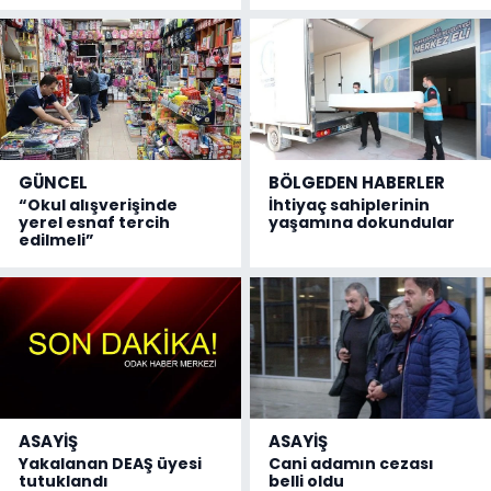
GÜNCEL
BÖLGEDEN HABERLER
“Okul alışverişinde
İhtiyaç sahiplerinin
yerel esnaf tercih
yaşamına dokundular
edilmeli”
ASAYİŞ
ASAYİŞ
Yakalanan DEAŞ üyesi
Cani adamın cezası
tutuklandı
belli oldu