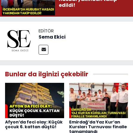
edildi!
EDITÖR
Sema Ekici
Bunlar da ilginizi çekebilir
Afyon’da feci olay: Küçük
Emirdağ’da Yaz Kur’an
çocuk 6. kattan düştü!
Kursları Turnuvası finalle
tamamlandı