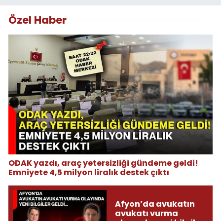
Özel Haber
ODAK yazdı, araç yetersizliği gündeme geldi!
Emniyete 4,5 milyon liralık destek çıktı
Afyon’da avukatın
avukatı vurma