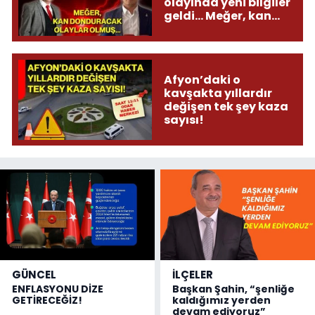
olayında yeni bilgiler
geldi... Meğer, kan
donduracak olaylar
olmuş...
Afyon’daki o
kavşakta yıllardır
değişen tek şey kaza
sayısı!
GÜNCEL
İLÇELER
ENFLASYONU DİZE
Başkan Şahin, “şenliğe
GETİRECEĞİZ!
kaldığımız yerden
devam ediyoruz”