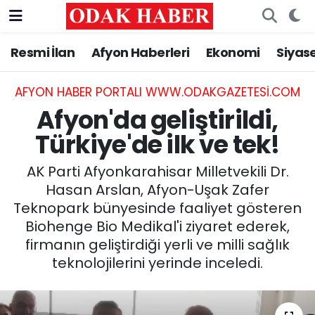
Resmi İlan
Afyon Haberleri
Ekonomi
Siyas
AFYONKARAHİSAR HABERLERİ
Nöbetçi Eczaneler
Resmi İlan
Hava Durumu
AFYON HABER PORTALI WWW.ODAKGAZETESI.COM
Afyon'da geliştirildi,
ASAYİŞ
Trafik Durumu
Türkiye'de ilk ve tek!
GÜNCEL
Süper Lig Puan Durumu ve Fikstür
AK Parti Afyonkarahisar Milletvekili Dr.
Hasan Arslan, Afyon-Uşak Zafer
SİYASET
Tüm Manşetler
Teknopark bünyesinde faaliyet gösteren
Biohenge Bio Medikal'i ziyaret ederek,
EĞİTİM
Son Dakika Haberleri
firmanın geliştirdiği yerli ve milli sağlık
teknolojilerini yerinde inceledi.
MAGAZİN
Haber Arşivi
SAĞLIK