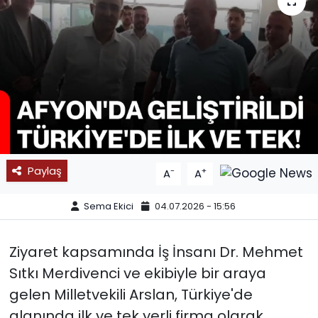
SPOR
11:11 MANŞET
Paylaş
-
+
A
A
Sema Ekici
04.07.2026 - 15:56
Ziyaret kapsamında İş İnsanı Dr. Mehmet
Sıtkı Merdivenci ve ekibiyle bir araya
gelen Milletvekili Arslan, Türkiye'de
alanında ilk ve tek yerli firma olarak