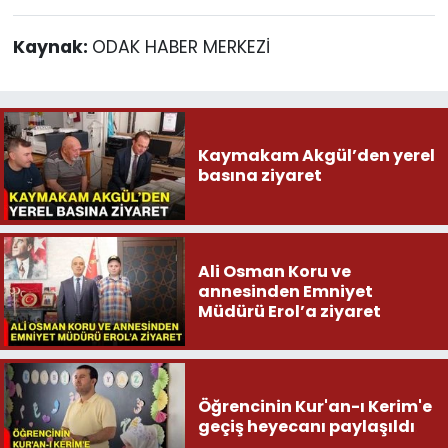
Kaynak:
ODAK HABER MERKEZİ
Kaymakam Akgül’den yerel
basına ziyaret
Ali Osman Koru ve
annesinden Emniyet
Müdürü Erol’a ziyaret
Öğrencinin Kur'an-ı Kerim'e
geçiş heyecanı paylaşıldı