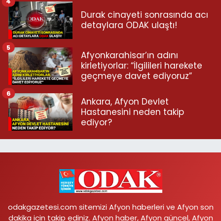
4
Durak cinayeti sonrasında acı
detaylara ODAK ulaştı!
5
Afyonkarahisar’ın adını
kirletiyorlar: “İlgilileri harekete
geçmeye davet ediyoruz”
6
Ankara, Afyon Devlet
Hastanesini neden takip
ediyor?
odakgazetesi.com sitemizi Afyon haberleri ve Afyon son
dakika için takip ediniz. Afyon haber, Afyon güncel, Afyon