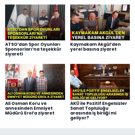
ATSO’dan Spor Oyunları
Kaymakam Akgül’den
Sponsorları’na teşekkür
yerel basına ziyaret
ziyareti
Ali Osman Koru ve
AKÜ ile Pozitif Engelsizler
annesinden Emniyet
Sanat Topluluğu
Müdürü Erol’a ziyaret
arasında iş birliği mi
geliyor?