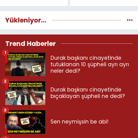
Yükleniyor...
Trend Haberler
1
Durak başkanı cinayetinde
tutuklanan 10 şüpheli ayrı ayrı
neler dedi?
2
Durak başkanı cinayetinde
bıçaklayan şüpheli ne dedi?
3
Sen neymişsin be abi!