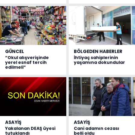
GÜNCEL
BÖLGEDEN HABERLER
“Okul alışverişinde
İhtiyaç sahiplerinin
yerel esnaf tercih
yaşamına dokundular
edilmeli”
ASAYİŞ
ASAYİŞ
Yakalanan DEAŞ üyesi
Cani adamın cezası
tutuklandı
belli oldu