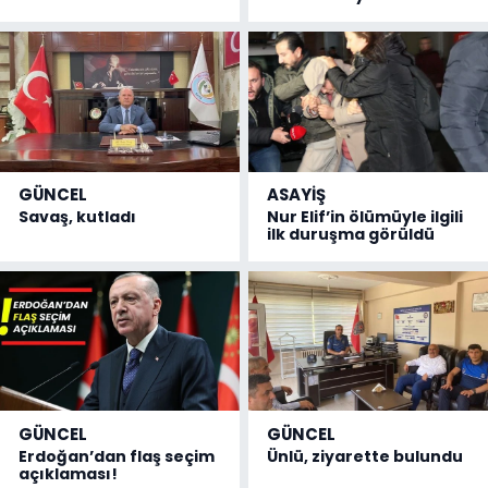
GÜNCEL
ASAYİŞ
Savaş, kutladı
Nur Elif’in ölümüyle ilgili
ilk duruşma görüldü
GÜNCEL
GÜNCEL
Erdoğan’dan flaş seçim
Ünlü, ziyarette bulundu
açıklaması!