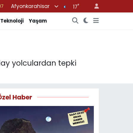
Afyonkarahisar
°
17
18
32
Teknoloji
Yaşam
38
03
14
ay yolculardan tepki
Özel Haber