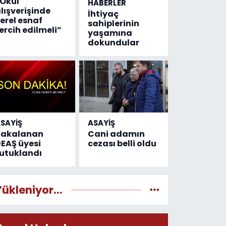
Okul
HABERLER
lışverişinde
İhtiyaç
erel esnaf
sahiplerinin
ercih edilmeli”
yaşamına
dokundular
SAYİŞ
ASAYİŞ
Yakalanan
Cani adamın
EAŞ üyesi
cezası belli oldu
utuklandı
Yükleniyor...