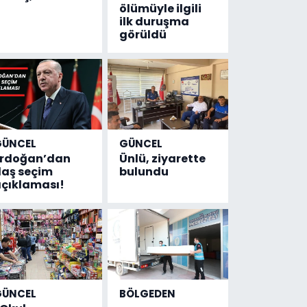
ölümüyle ilgili
ilk duruşma
görüldü
GÜNCEL
GÜNCEL
Erdoğan’dan
Ünlü, ziyarette
laş seçim
bulundu
çıklaması!
GÜNCEL
BÖLGEDEN