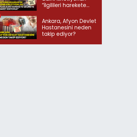
“İlgilileri harekete
geçmeye davet
ediyoruz”
Ankara, Afyon Devlet
Hastanesini neden
takip ediyor?