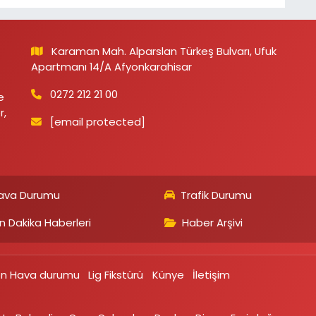
Karaman Mah. Alparslan Türkeş Bulvarı, Ufuk
Apartmanı 14/A Afyonkarahisar
0272 212 21 00
e
r,
[email protected]
ava Durumu
Trafik Durumu
n Dakika Haberleri
Haber Arşivi
on Hava durumu
Lig Fikstürü
Künye
İletişim