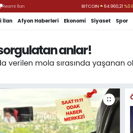
Resmi İlan
DOLAR
47,7436
%0.
EURO
55,2510
%0.
 İlan
Afyon Haberleri
Ekonomi
Siyaset
Spor
STERLİN
64,4811
%0.
GRAM ALTIN
6660.55
%0.
sorgulatan anlar!
BİST100
13.779
%-
a verilen mola sırasında yaşanan ol