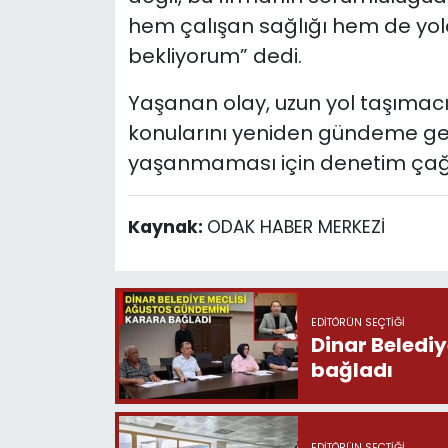
hem çalışan sağlığı hem de yolc
bekliyorum” dedi.
Yaşanan olay, uzun yol taşımacıl
konularını yeniden gündeme get
yaşanmaması için denetim çağrı
Kaynak:
ODAK HABER MERKEZİ
EDITÖRÜN SEÇTIĞI
Dinar Beledi
bağladı
EDITÖRÜN SEÇTIĞI