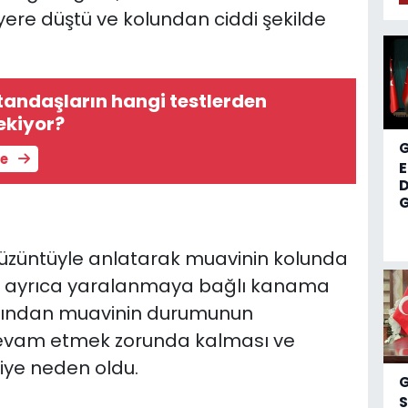
ere düştü ve kolundan ciddi şekilde
andaşların hangi testlerden
ekiyor?
le
D
G
 üzüntüyle anlatarak muavinin kolunda
ü, ayrıca yaralanmaya bağlı kanama
ardından muavinin durumunun
devam etmek zorunda kalması ve
iye neden oldu.
S