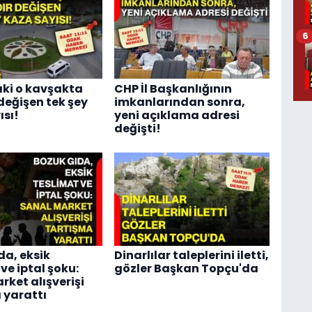
6
ki o kavşakta
CHP İl Başkanlığının
 değişen tek şey
imkanlarından sonra,
ısı!
yeni açıklama adresi
değişti!
da, eksik
Dinarlılar taleplerini iletti,
ve iptal şoku:
gözler Başkan Topçu'da
rket alışverişi
 yarattı