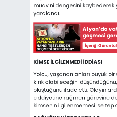
muavini dengesini kaybederek y
yaralandı.
Afyon’da vat
geçmesi ger
İçeriği Görüntü
KİMSE İLGİLENMEDİ İDDİASI
Yolcu, yaşanan anları büyük bir
kırık olabileceğini düşündüğün
oluştuğunu ifade etti. Olayın 
ciddiyetine rağmen görevine 
kimsenin ilgilenmemesi ise tepk