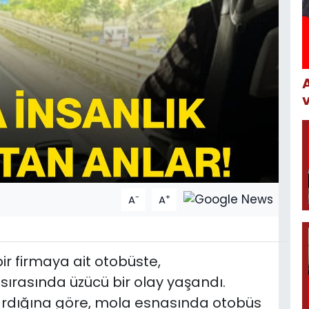
-
+
A
A
r firmaya ait otobüste,
sırasında üzücü bir olay yaşandı.
ardığına göre, mola esnasında otobüs