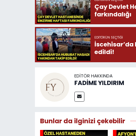
Çay Devlet H
farkındalığı
EDITÖRÜN SEÇTIĞI
İscehisar’da
edildi!
EDITÖR HAKKINDA
FADİME YILDIRIM
Bunlar da ilginizi çekebilir