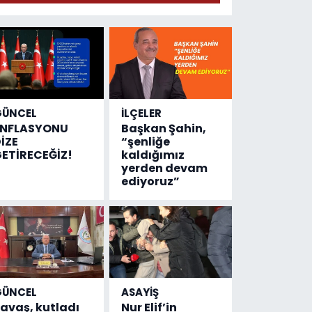
geldi!
Emniyete
4,5 milyon
liralık
destek
çıktı
GÜNCEL
İLÇELER
ENFLASYONU
Başkan Şahin,
İZE
“şenliğe
ETİRECEĞİZ!
kaldığımız
yerden devam
ediyoruz”
GÜNCEL
ASAYİŞ
avaş, kutladı
Nur Elif’in