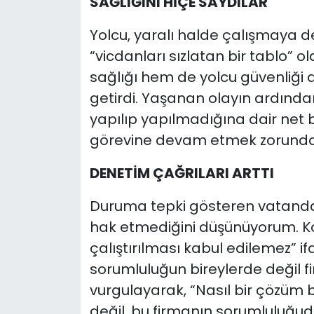
SAĞLIĞINI HİÇE SAYDILAR
Yolcu, yaralı halde çalışmaya
“vicdanları sızlatan bir tablo” o
sağlığı hem de yolcu güvenliği 
getirdi. Yaşanan olayın ardında
yapılıp yapılmadığına dair net 
görevine devam etmek zorunda 
DENETİM ÇAĞRILARI ARTTI
Duruma tepki gösteren vatandaş
hak etmediğini düşünüyorum. Kol
çalıştırılması kabul edilemez” ifa
sorumluluğun bireylerde değil 
vurgulayarak, “Nasıl bir çözüm 
değil, bu firmanın sorumluluğud