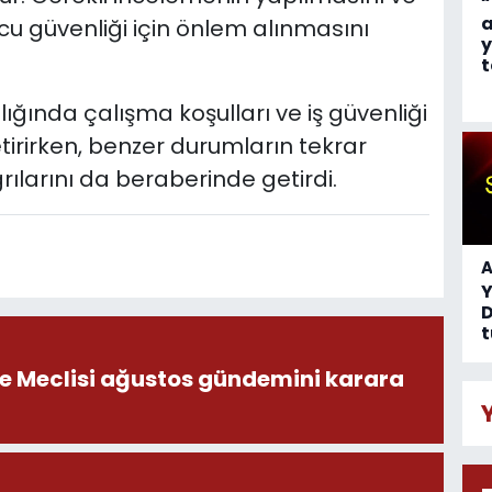
“
a
u güvenliği için önlem alınmasını
y
t
ığında çalışma koşulları ve iş güvenliği
irirken, benzer durumların tekrar
larını da beraberinde getirdi.
A
D
t
ye Meclisi ağustos gündemini karara