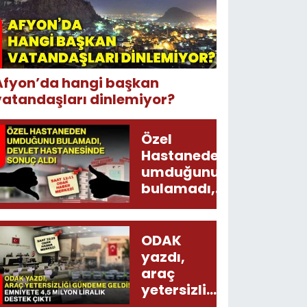
Afyon’da hangi başkan
vatandaşları dinlemiyor?
Özel
Hastaneden
umduğunu
bulamadı,
Devlet
Hastanesinde
sonuç aldı
ODAK
yazdı,
araç
yetersizliği
gündeme