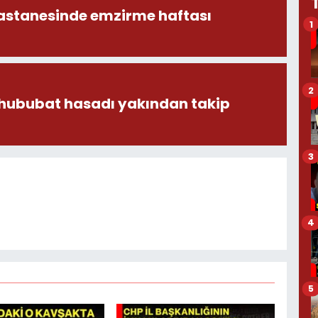
astanesinde emzirme haftası
1
2
 hububat hasadı yakından takip
3
4
5