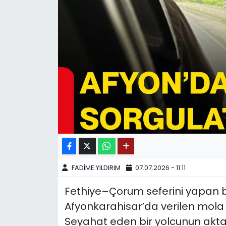
SPOR
11:11 MANŞET
FADİME YILDIRIM
07.07.2026 - 11:11
Fethiye–Çorum seferini yapan bi
Afyonkarahisar’da verilen mola 
Seyahat eden bir yolcunun akt