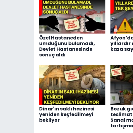
Özel Hastaneden
Afyon’da
umduğunu bulamadı,
yıllardır
Devlet Hastanesinde
kaza say
sonuç aldı
Dinar'ın saklı hazinesi
Bozuk gı
yeniden keşfedilmeyi
teslimat 
bekliyor
Sanal ma
tartışma