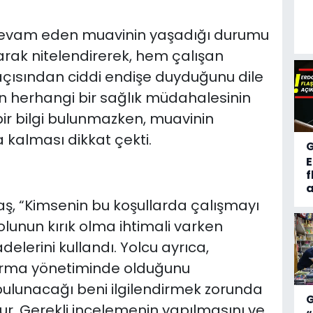
 devam eden muavinin yaşadığı durumu
larak nitelendirerek, hem çalışan
açısından ciddi endişe duyduğunu dile
n herhangi bir sağlık müdahalesinin
bir bilgi bulunmazken, muavinin
kalması dikkat çekti.
f
a
, “Kimsenin bu koşullarda çalışmayı
unun kırık olma ihtimali varken
delerini kullandı. Yolcu ayrıca,
firma yönetiminde olduğunu
bulunacağı beni ilgilendirmek zorunda
ur. Gerekli incelemenin yapılmasını ve