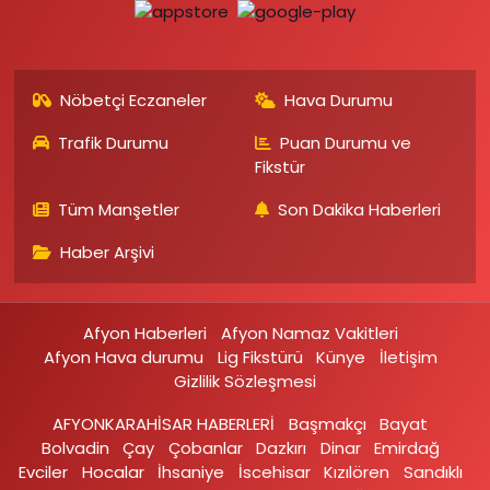
Nöbetçi Eczaneler
Hava Durumu
Trafik Durumu
Puan Durumu ve
Fikstür
Tüm Manşetler
Son Dakika Haberleri
Haber Arşivi
Afyon Haberleri
Afyon Namaz Vakitleri
Afyon Hava durumu
Lig Fikstürü
Künye
İletişim
Gizlilik Sözleşmesi
AFYONKARAHİSAR HABERLERİ
Başmakçı
Bayat
Bolvadin
Çay
Çobanlar
Dazkırı
Dinar
Emirdağ‎
Evciler‎
Hocalar
İhsaniye‎
İscehisar
Kızılören‎
Sandıklı‎