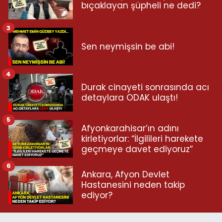
bıçaklayan şüpheli ne dedi?
3
Sen neymişsin be abi!
4
Durak cinayeti sonrasında acı
detaylara ODAK ulaştı!
5
Afyonkarahisar’ın adını
kirletiyorlar: “İlgilileri harekete
geçmeye davet ediyoruz”
6
Ankara, Afyon Devlet
Hastanesini neden takip
ediyor?