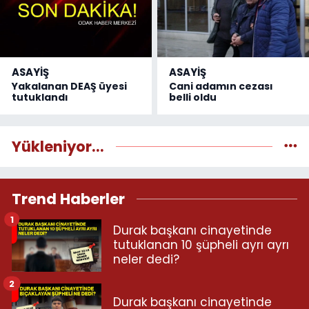
ASAYİŞ
ASAYİŞ
Yakalanan DEAŞ üyesi
Cani adamın cezası
tutuklandı
belli oldu
Yükleniyor...
Trend Haberler
1
Durak başkanı cinayetinde
tutuklanan 10 şüpheli ayrı ayrı
neler dedi?
2
Durak başkanı cinayetinde