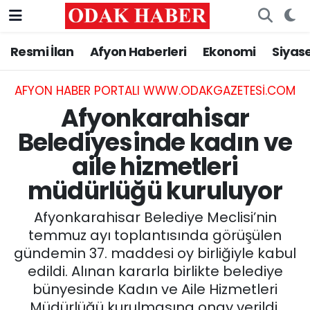
Resmi İlan
Afyon Haberleri
Ekonomi
Siyas
AFYONKARAHİSAR HABERLERİ
Nöbetçi Eczaneler
Resmi İlan
Hava Durumu
AFYON HABER PORTALI WWW.ODAKGAZETESI.COM
Afyonkarahisar
ASAYİŞ
Trafik Durumu
Belediyesinde kadın ve
aile hizmetleri
GÜNCEL
Süper Lig Puan Durumu ve Fikstür
müdürlüğü kuruluyor
SİYASET
Tüm Manşetler
Afyonkarahisar Belediye Meclisi’nin
EĞİTİM
Son Dakika Haberleri
temmuz ayı toplantısında görüşülen
gündemin 37. maddesi oy birliğiyle kabul
MAGAZİN
Haber Arşivi
edildi. Alınan kararla birlikte belediye
bünyesinde Kadın ve Aile Hizmetleri
SAĞLIK
Müdürlüğü kurulmasına onay verildi.