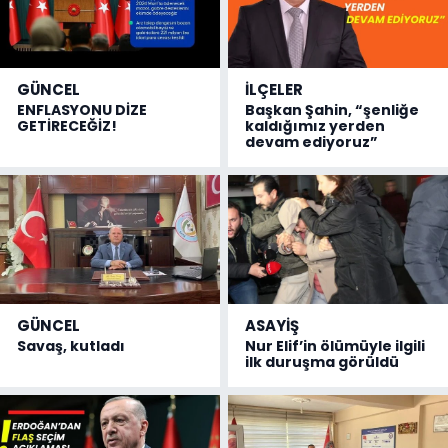
GÜNCEL
İLÇELER
ENFLASYONU DİZE
Başkan Şahin, “şenliğe
GETİRECEĞİZ!
kaldığımız yerden
devam ediyoruz”
GÜNCEL
ASAYİŞ
Savaş, kutladı
Nur Elif’in ölümüyle ilgili
ilk duruşma görüldü