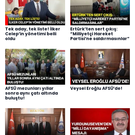
Tek aday, tek liste! İlker
Ertürk’ten sert çıkış:
Celep’in yönetimi belli
“Milliyetçi Hareket
oldu
Partisi’ne saldırmasınlar”
AFSÜ mezunları yıllar
Veysel Eroğlu AFSÜ’de!
sonra aynı çatı altında
buluştu!