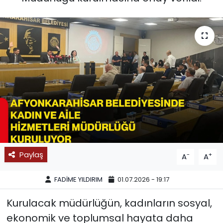
SPOR
11:11 MANŞET
Paylaş
-
+
A
A
FADİME YILDIRIM
01.07.2026 - 19:17
Kurulacak müdürlüğün, kadınların sosyal,
ekonomik ve toplumsal hayata daha