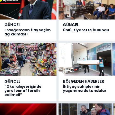
GÜNCEL
GÜNCEL
Erdoğan’dan flaş seçim
Ünlü, ziyarette bulundu
açıklaması!
GÜNCEL
BÖLGEDEN HABERLER
“Okul alışverişinde
İhtiyaç sahiplerinin
yerel esnaf tercih
yaşamına dokundular
edilmeli”