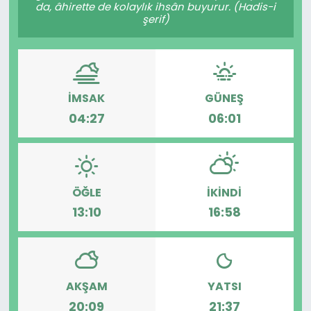
da, âhirette de kolaylık ihsân buyurur. (Hadis-i
şerif)
SPOR
11:11 MANŞET
İMSAK
GÜNEŞ
04:27
06:01
ÖĞLE
İKINDI
13:10
16:58
AKŞAM
YATSI
20:09
21:37