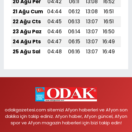
20 Ağu Per
04:42
06:11
13:08
16:52
19:
21 Ağu Cum
04:44
06:12
13:08
16:51
19:
22 Ağu Cts
04:45
06:13
13:07
16:51
19:
23 Ağu Paz
04:46
06:14
13:07
16:50
19:
24 Ağu Pts
04:47
06:15
13:07
16:49
19:
25 Ağu Sal
04:48
06:16
13:07
16:49
19:
odakgazetesi.com sitemizi Afyon haberleri ve Afyon son
dakika için takip ediniz. Afyon haber, Afyon güncel, Afyon
spor ve Afyon magazin haberleri için bizi takip edin!