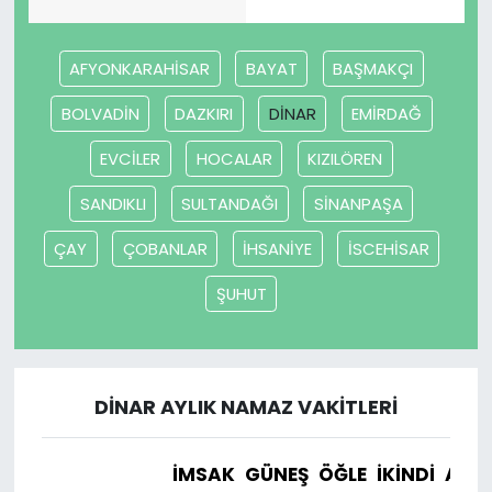
AFYONKARAHİSAR
BAYAT
BAŞMAKÇI
BOLVADİN
DAZKIRI
DİNAR
EMİRDAĞ
EVCİLER
HOCALAR
KIZILÖREN
SANDIKLI
SULTANDAĞI
SİNANPAŞA
ÇAY
ÇOBANLAR
İHSANİYE
İSCEHİSAR
ŞUHUT
DİNAR AYLIK NAMAZ VAKITLERI
İMSAK
GÜNEŞ
ÖĞLE
İKINDI
AKŞ