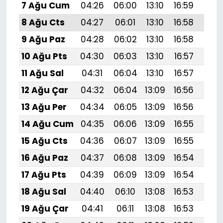
7 Ağu Cum
04:26
06:00
13:10
16:59
20:
8 Ağu Cts
04:27
06:01
13:10
16:58
20:
9 Ağu Paz
04:28
06:02
13:10
16:58
20:
10 Ağu Pts
04:30
06:03
13:10
16:57
20:
11 Ağu Sal
04:31
06:04
13:10
16:57
20:
12 Ağu Çar
04:32
06:04
13:09
16:56
20:
13 Ağu Per
04:34
06:05
13:09
16:56
20:
14 Ağu Cum
04:35
06:06
13:09
16:55
20:
15 Ağu Cts
04:36
06:07
13:09
16:55
20:
16 Ağu Paz
04:37
06:08
13:09
16:54
20:
17 Ağu Pts
04:39
06:09
13:09
16:54
19:
18 Ağu Sal
04:40
06:10
13:08
16:53
19:
19 Ağu Çar
04:41
06:11
13:08
16:53
19: