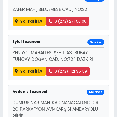
ZAFER MAH., BELCEMESE CAD., NO:22
Yol Tarifi Al
0 (272) 271 56 06
Eylül Eczanesi
Dazkırı
YENİYOL MAHALLESİ ŞEHİT ASTSUBAY
TUNCAY DOĞAN CAD. NO:72 1 DAZKIRI
Yol Tarifi Al
0 (272) 421 35 59
Aydenız Eczanesi
Merkez
DUMLUPINAR MAH. KADINANACAD.NO:109
2C PARKAFYON AVMKARŞISI AMBARYOLU
GİRİŞİ