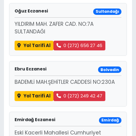
SPOR
Oğuz Eczanesi
Sultandağı
YILDIRIM MAH. ZAFER CAD. NO:7A
11:11 MANŞET
SULTANDAĞI
Yol Tarifi Al
0 (272) 656 27 46
Ebru Eczanesi
Bolvadin
BADEMLİ MAH.ŞEHİTLER CADDESİ NO:230A
Yol Tarifi Al
0 (272) 249 42 47
Emirdağ Eczanesi
Emirdağ
Eski Kacerli Mahallesi Cumhuriyet