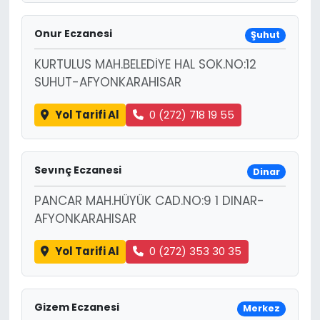
Onur Eczanesi
Şuhut
KURTULUS MAH.BELEDİYE HAL SOK.NO:12
SUHUT-AFYONKARAHISAR
Yol Tarifi Al
0 (272) 718 19 55
Sevınç Eczanesi
Dinar
PANCAR MAH.HÜYÜK CAD.NO:9 1 DINAR-
AFYONKARAHISAR
Yol Tarifi Al
0 (272) 353 30 35
Gizem Eczanesi
Merkez