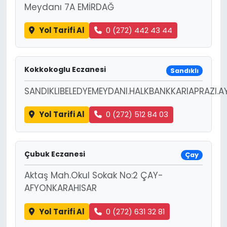
Meydanı 7A EMİRDAĞ
Yol Tarifi Al
0 (272) 442 43 44
Kokkokoglu Eczanesi
Sandıklı
SANDIKLIBELEDYEMEYDANI.HALKBANKKARIAPRAZI.
Yol Tarifi Al
0 (272) 512 84 03
Çubuk Eczanesi
Çay
Aktaş Mah.Okul Sokak No:2 ÇAY-
AFYONKARAHISAR
Yol Tarifi Al
0 (272) 631 32 81