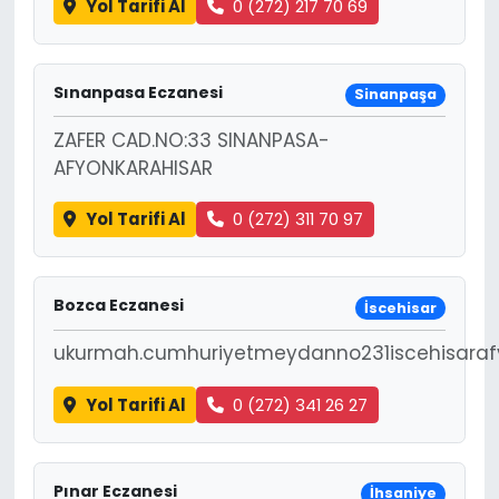
Yol Tarifi Al
0 (272) 217 70 69
Sınanpasa Eczanesi
Sinanpaşa
ZAFER CAD.NO:33 SINANPASA-
AFYONKARAHISAR
Yol Tarifi Al
0 (272) 311 70 97
Bozca Eczanesi
İscehisar
ukurmah.cumhuriyetmeydanno231iscehisaraf
Yol Tarifi Al
0 (272) 341 26 27
Pınar Eczanesi
İhsaniye