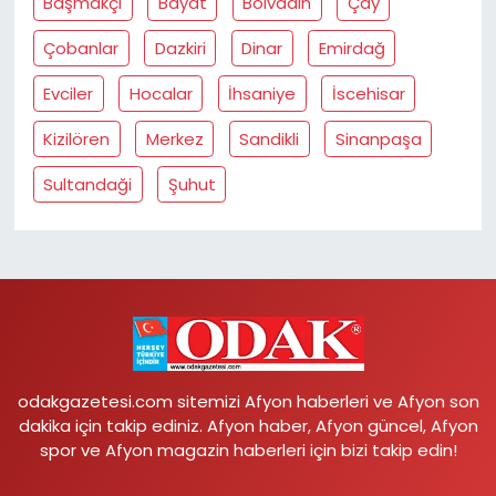
Başmakçi
Bayat
Bolvadin
Çay
Çobanlar
Dazkiri
Dinar
Emirdağ
Evciler
Hocalar
İhsaniye
İscehisar
Kizilören
Merkez
Sandikli
Sinanpaşa
Sultandaği
Şuhut
odakgazetesi.com sitemizi Afyon haberleri ve Afyon son
dakika için takip ediniz. Afyon haber, Afyon güncel, Afyon
spor ve Afyon magazin haberleri için bizi takip edin!