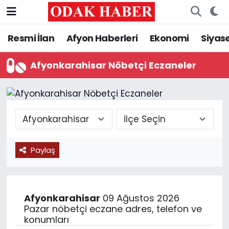
Resmi İlan
Afyon Haberleri
Ekonomi
Siyas
AFYONKARAHİSAR HABERLERİ
Nöbetçi Eczaneler
Resmi İlan
Hava Durumu
Afyonkarahisar Nöbetçi Eczaneler
ASAYİŞ
Trafik Durumu
GÜNCEL
Süper Lig Puan Durumu ve Fikstür
SİYASET
Tüm Manşetler
Paylaş
EĞİTİM
Son Dakika Haberleri
MAGAZİN
Haber Arşivi
Afyonkarahisar
09 Ağustos 2026
Pazar nöbetçi eczane adres, telefon ve
konumları
SAĞLIK