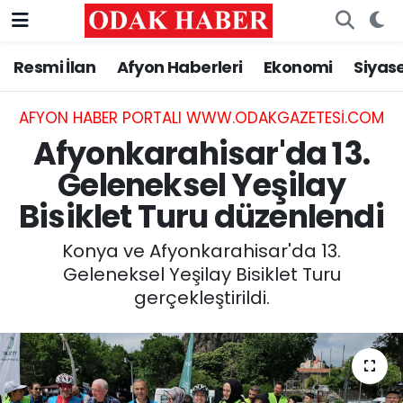
Resmi İlan
Afyon Haberleri
Ekonomi
Siyas
AFYONKARAHİSAR HABERLERİ
Nöbetçi Eczaneler
Resmi İlan
Hava Durumu
AFYON HABER PORTALI WWW.ODAKGAZETESI.COM
Afyonkarahisar'da 13.
ASAYİŞ
Trafik Durumu
Geleneksel Yeşilay
Bisiklet Turu düzenlendi
GÜNCEL
Süper Lig Puan Durumu ve Fikstür
Konya ve Afyonkarahisar'da 13.
SİYASET
Tüm Manşetler
Geleneksel Yeşilay Bisiklet Turu
gerçekleştirildi.
EĞİTİM
Son Dakika Haberleri
MAGAZİN
Haber Arşivi
SAĞLIK