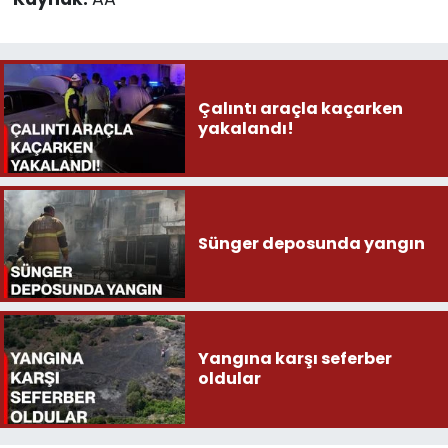
Çalıntı araçla kaçarken
yakalandı!
Sünger deposunda yangın
Yangına karşı seferber
oldular