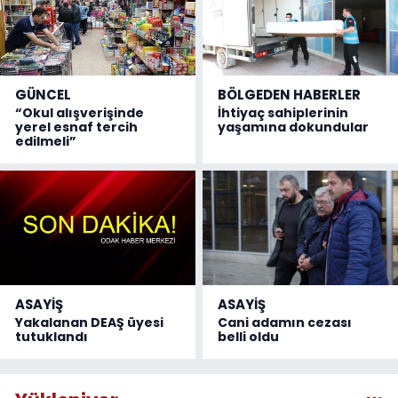
GÜNCEL
BÖLGEDEN HABERLER
“Okul alışverişinde
İhtiyaç sahiplerinin
yerel esnaf tercih
yaşamına dokundular
edilmeli”
ASAYİŞ
ASAYİŞ
Yakalanan DEAŞ üyesi
Cani adamın cezası
tutuklandı
belli oldu