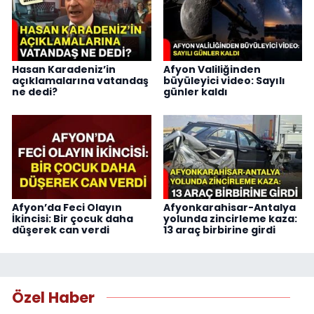
Hasan Karadeniz’in
Afyon Valiliğinden
açıklamalarına vatandaş
büyüleyici video: Sayılı
ne dedi?
günler kaldı
Afyon’da Feci Olayın
Afyonkarahisar-Antalya
İkincisi: Bir çocuk daha
yolunda zincirleme kaza:
düşerek can verdi
13 araç birbirine girdi
Özel Haber