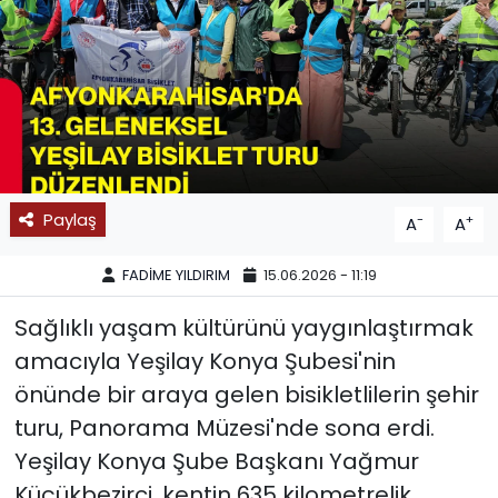
SPOR
11:11 MANŞET
Paylaş
-
+
A
A
FADİME YILDIRIM
15.06.2026 - 11:19
Sağlıklı yaşam kültürünü yaygınlaştırmak
amacıyla Yeşilay Konya Şubesi'nin
önünde bir araya gelen bisikletlilerin şehir
turu, Panorama Müzesi'nde sona erdi.
Yeşilay Konya Şube Başkanı Yağmur
Küçükbezirci, kentin 635 kilometrelik