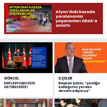
Afyon’daki kazada
yaralananlar
yaşananları ODAK’a
anlattı
GÜNCEL
İLÇELER
ENFLASYONU DİZE
Başkan Şahin, “şenliğe
GETİRECEĞİZ!
kaldığımız yerden
devam ediyoruz”