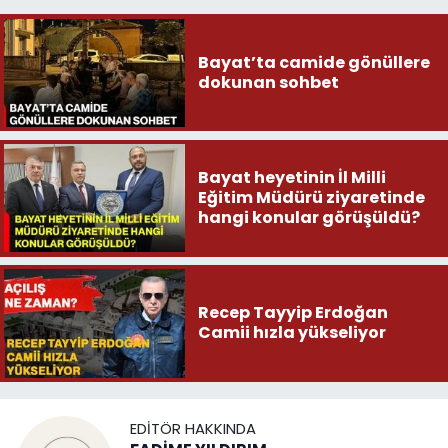
Bayat’ta camide gönüllere
dokunan sohbet
Bayat heyetinin İl Milli
Eğitim Müdürü ziyaretinde
hangi konular görüşüldü?
Recep Tayyip Erdoğan
Camii hızla yükseliyor
EDITÖR HAKKINDA