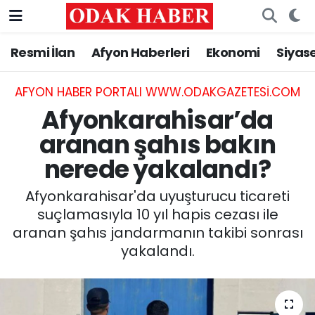
Resmi İlan
Afyon Haberleri
Ekonomi
Siyas
AFYONKARAHİSAR HABERLERİ
Nöbetçi Eczaneler
Resmi İlan
Hava Durumu
AFYON HABER PORTALI WWW.ODAKGAZETESI.COM
Afyonkarahisar’da
ASAYİŞ
Trafik Durumu
aranan şahıs bakın
nerede yakalandı?
GÜNCEL
Süper Lig Puan Durumu ve Fikstür
Afyonkarahisar'da uyuşturucu ticareti
SİYASET
Tüm Manşetler
suçlamasıyla 10 yıl hapis cezası ile
aranan şahıs jandarmanın takibi sonrası
EĞİTİM
Son Dakika Haberleri
yakalandı.
MAGAZİN
Haber Arşivi
SAĞLIK