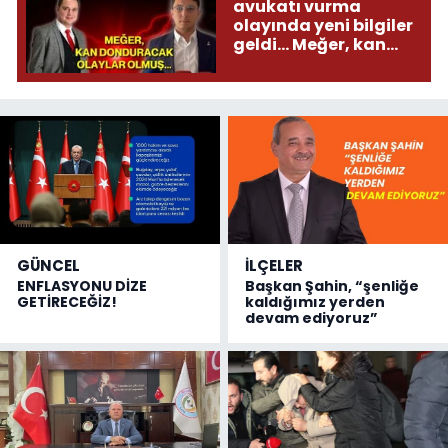
avukatı vurma
olayında yeni bilgiler
geldi... Meğer, kan
donduracak olaylar
olmuş...
GÜNCEL
İLÇELER
ENFLASYONU DİZE
Başkan Şahin, “şenliğe
GETİRECEĞİZ!
kaldığımız yerden
devam ediyoruz”