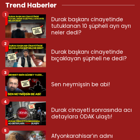
Trend Haberler
1
Durak başkanı cinayetinde
tutuklanan 10 şüpheli ayrı ayrı
neler dedi?
2
Durak başkanı cinayetinde
bıçaklayan şüpheli ne dedi?
3
Sen neymişsin be abi!
4
Durak cinayeti sonrasında acı
detaylara ODAK ulaştı!
5
Afyonkarahisar’ın adını