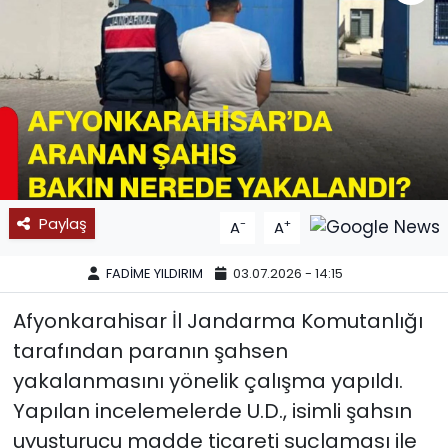
SPOR
11:11 MANŞET
Paylaş
-
+
A
A
FADİME YILDIRIM
03.07.2026 - 14:15
Afyonkarahisar İl Jandarma Komutanlığı
tarafından paranın şahsen
yakalanmasını yönelik çalışma yapıldı.
Yapılan incelemelerde U.D., isimli şahsın
uyuşturucu madde ticareti suçlaması ile