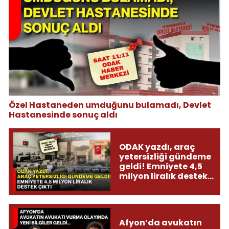
Özel Hastaneden umduğunu bulamadı, Devlet
Hastanesinde sonuç aldı
ODAK yazdı, araç
yetersizliği gündeme
geldi! Emniyete 4,5
milyon liralık destek
çıktı
Afyon’da avukatın