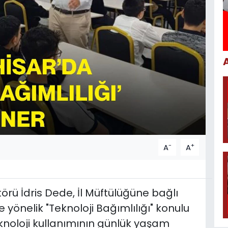
-
+
A
A
rü İdris Dede, İl Müftülüğüne bağlı
 yönelik "Teknoloji Bağımlılığı" konulu
knoloji kullanımının günlük yaşam