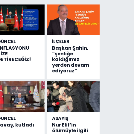
GÜNCEL
İLÇELER
ENFLASYONU
Başkan Şahin,
İZE
“şenliğe
ETİRECEĞİZ!
kaldığımız
yerden devam
ediyoruz”
GÜNCEL
ASAYİŞ
avaş, kutladı
Nur Elif’in
ölümüyle ilgili