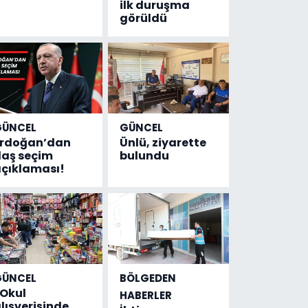
ilk duruşma
görüldü
GÜNCEL
GÜNCEL
Erdoğan’dan
Ünlü, ziyarette
laş seçim
bulundu
çıklaması!
GÜNCEL
BÖLGEDEN
Okul
HABERLER
lışverişinde