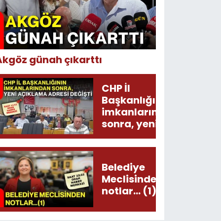
Akgöz günah çıkarttı
CHP İl
Başkanlığının
imkanlarından
sonra, yeni
açıklama
adresi değişti!
Belediye
Meclisinden
notlar... (1)