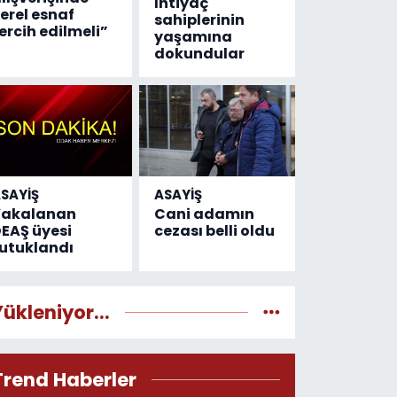
İhtiyaç
erel esnaf
sahiplerinin
ercih edilmeli”
yaşamına
dokundular
SAYİŞ
ASAYİŞ
Yakalanan
Cani adamın
EAŞ üyesi
cezası belli oldu
utuklandı
Yükleniyor...
Trend Haberler