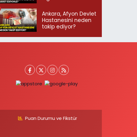
geçmeye davet
ediyoruz”
Ankara, Afyon Devlet
Hastanesini neden
takip ediyor?
Puan Durumu ve Fikstür