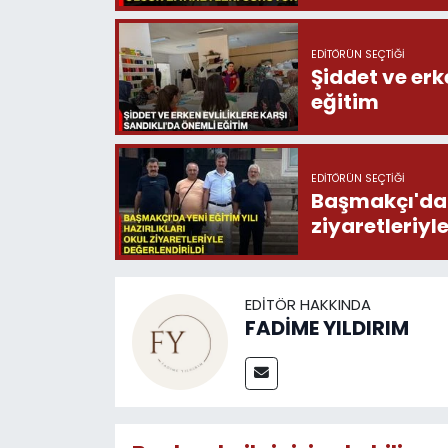
EDITÖRÜN SEÇTIĞI
Şiddet ve erk
eğitim
EDITÖRÜN SEÇTIĞI
Başmakçı'da y
ziyaretleriyl
EDITÖR HAKKINDA
FADİME YILDIRIM