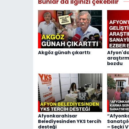
Bunlar da ilginizi çekebilir
Akgöz günah çıkarttı
Afyon'da 
araştırm
bozdu
Afyonkarahisar
“Afyonka
Belediyesinden YKS tercih
Sanatçıl
desteği
– Seçki 