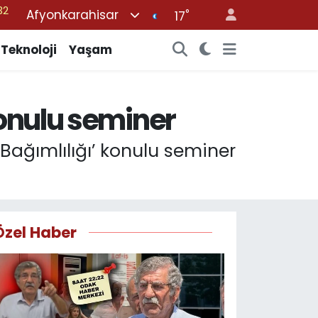
Afyonkarahisar
°
08
17
02
Teknoloji
Yaşam
16
54
konulu seminer
11
32
 Bağımlılığı’ konulu seminer
Özel Haber