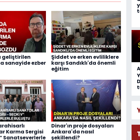
y
t
geliştirilen
Şiddet ve erken evliliklere
a sanayide ezber
karşı Sandıklı'da önemli
eğitim
A
D
t
rahisarlı
Dinar'ın proje dosyaları
ar Karma Sergisi
Ankara'da nasıl
V” Sanatseverlerle
şekillendi?