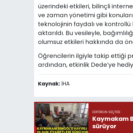
üzerindeki etkileri, bilinçli inte
ve zaman yönetimi gibi konuları
teknolojinin faydalı ve kontrollü
aktarıldı. Bu vesileyle, bağımlıl
olumsuz etkileri hakkında da öne
Öğrencilerin ilgiyle takip etti
ardından, etkinlik Dede’ye hediy
Kaynak:
İHA
EDITÖRÜN SEÇTIĞI
Kaymakam Bing
sürüyor