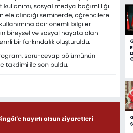
rnet kullanımı, sosyal medya bağımlılığı
n ele alındığı seminerde, öğrencilere
 kullanımına dair önemli bilgiler
ığın bireysel ve sosyal hayata olan
mli bir farkındalık oluşturuldu.
D
ği program, soru-cevap bölümünün
G
e takdimi ile son buldu.
öl'e hayırlı olsun ziyaretleri
S