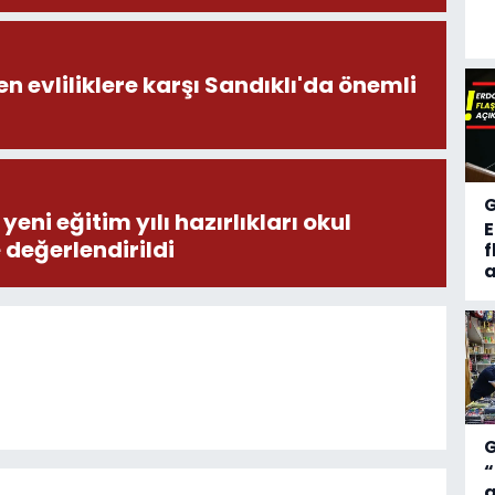
en evliliklere karşı Sandıklı'da önemli
eni eğitim yılı hazırlıkları okul
e değerlendirildi
f
a
“
a