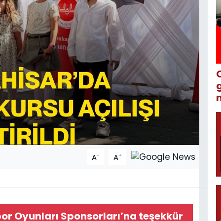
m
-
+
A
A
r Oyunları Sponsorları’na teşekkür