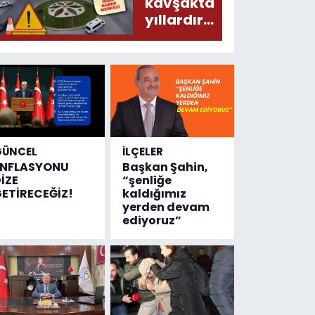
donduracak
kavşakta
olaylar
yıllardır
olmuş...
değişen
tek şey
kaza
sayısı!
GÜNCEL
İLÇELER
ENFLASYONU
Başkan Şahin,
İZE
“şenliğe
ETİRECEĞİZ!
kaldığımız
yerden devam
ediyoruz”