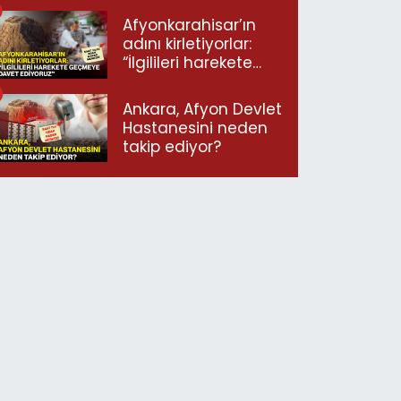
Afyonkarahisar’ın
adını kirletiyorlar:
“İlgilileri harekete
geçmeye davet
ediyoruz”
Ankara, Afyon Devlet
Hastanesini neden
takip ediyor?