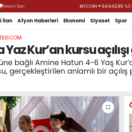
Resmi İlan
DOLAR
47,6704
EURO
55,0406
%-0.
 İlan
Afyon Haberleri
Ekonomi
Siyaset
Spor
STERLİN
64,2143
TESI.COM
GRAM ALTIN
6500.87
%0.
Yaz Kur’an kursu açılışı g
BİST100
13.799
%
BITCOIN
64.643,95
%0.
ğüne bağlı Amine Hatun 4-6 Yaş Kur
, gerçekleştirilen anlamlı bir açılış