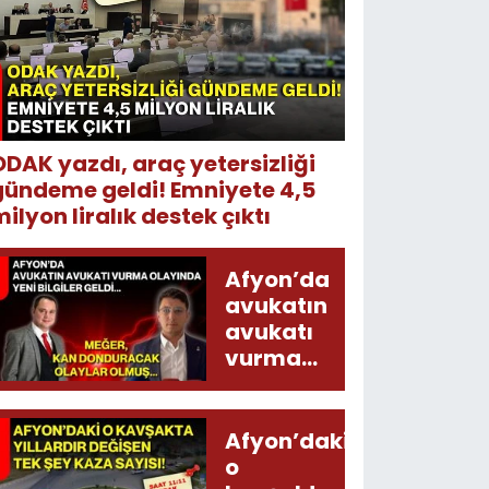
ODAK yazdı, araç yetersizliği
gündeme geldi! Emniyete 4,5
ilyon liralık destek çıktı
Afyon’da
avukatın
avukatı
vurma
olayında
yeni bilgiler
geldi...
Afyon’daki
Meğer, kan
o