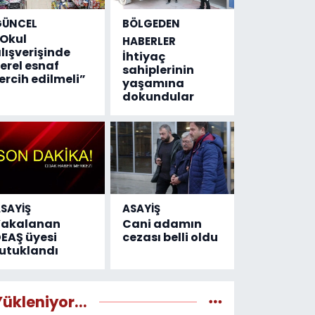
GÜNCEL
BÖLGEDEN
Okul
HABERLER
lışverişinde
İhtiyaç
erel esnaf
sahiplerinin
ercih edilmeli”
yaşamına
dokundular
SAYİŞ
ASAYİŞ
Yakalanan
Cani adamın
EAŞ üyesi
cezası belli oldu
utuklandı
Yükleniyor...