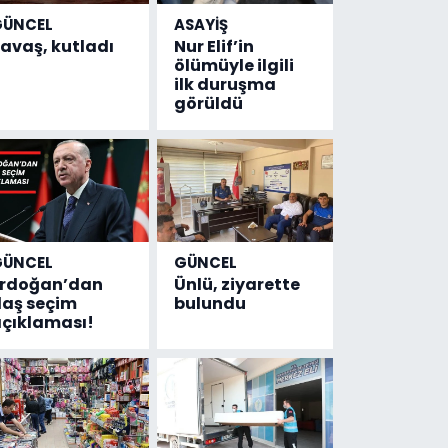
GÜNCEL
ASAYİŞ
avaş, kutladı
Nur Elif’in
ölümüyle ilgili
ilk duruşma
görüldü
GÜNCEL
GÜNCEL
Erdoğan’dan
Ünlü, ziyarette
laş seçim
bulundu
çıklaması!