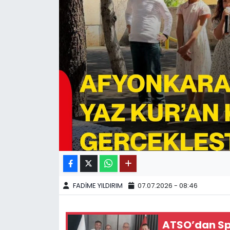
SPOR
11:11 MANŞET
FADİME YILDIRIM
07.07.2026 - 08:46
ATSO’dan Spo