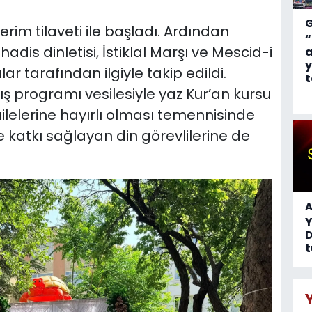
rim tilaveti ile başladı. Ardından
“
dis dinletisi, İstiklal Marşı ve Mescid-i
a
y
ılar tarafından ilgiyle takip edildi.
t
lış programı vesilesiyle yaz Kur’an kursu
lelerine hayırlı olması temennisinde
 katkı sağlayan din görevlilerine de
A
D
t