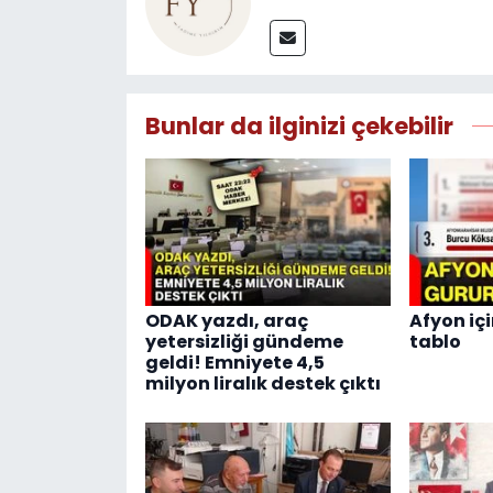
Bunlar da ilginizi çekebilir
ODAK yazdı, araç
Afyon içi
yetersizliği gündeme
tablo
geldi! Emniyete 4,5
milyon liralık destek çıktı