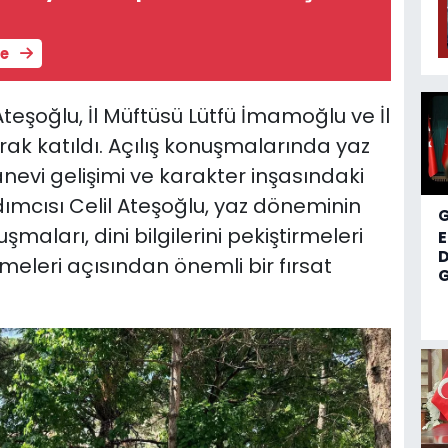
le
teşoğlu, İl Müftüsü Lütfü İmamoğlu ve İl
k katıldı. Açılış konuşmalarında yaz
nevi gelişimi ve karakter inşasındaki
dımcısı Celil Ateşoğlu, yaz döneminin
şmaları, dini bilgilerini pekiştirmeleri
D
meleri açısından önemli bir fırsat
G