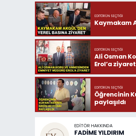
EDITÖRÜN SEÇTIĞI
Kaymakam Akg
EDITÖRÜN SEÇTIĞI
Ali Osman Ko
Erol’a ziyaret
EDITÖRÜN SEÇTIĞI
Öğrencinin K
paylaşıldı
EDITÖR HAKKINDA
FADİME YILDIRIM