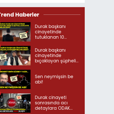
Trend Haberler
Durak başkanı
cinayetinde
tutuklanan 10
şüpheli ayrı ayrı
neler dedi?
Durak başkanı
cinayetinde
bıçaklayan şüpheli
ne dedi?
Sen neymişsin be
abi!
Durak cinayeti
sonrasında acı
detaylara ODAK
ulaştı!