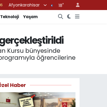
Afyonkarahisar
°
%0
18
08
Teknoloji
Yaşam
%0
12
erçekleştirildi
70
16
’an Kursu bünyesinde
 programıyla öğrencilerine
Özel Haber