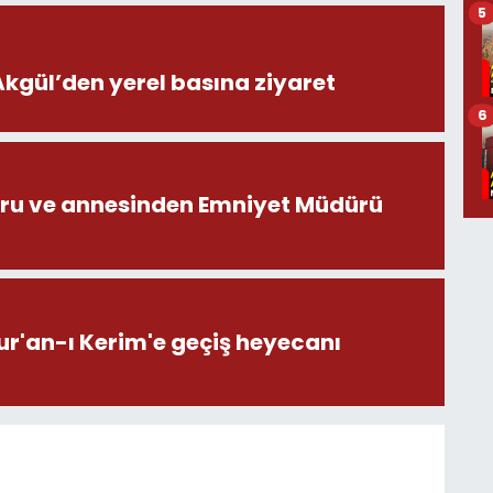
5
ül’den yerel basına ziyaret
6
ru ve annesinden Emniyet Müdürü
ur'an-ı Kerim'e geçiş heyecanı