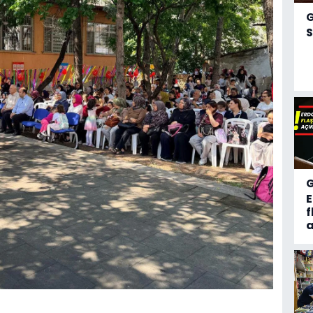
S
f
a