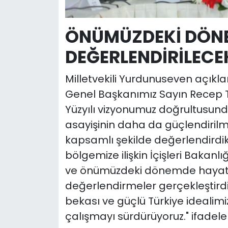
ÖNÜMÜZDEKİ DÖNE
DEĞERLENDİRİLECE
Milletvekili Yurdunuseven açık
Genel Başkanımız Sayın Recep Ta
Yüzyılı vizyonumuz doğrultusund
asayişinin daha da güçlendirilm
kapsamlı şekilde değerlendirdik
bölgemize ilişkin İçişleri Bakanl
ve önümüzdeki dönemde hayata 
değerlendirmeler gerçekleştirdik.
bekası ve güçlü Türkiye idealimiz i
çalışmayı sürdürüyoruz." ifadeler