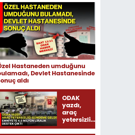
Özel Hastaneden umduğunu
bulamadı, Devlet Hastanesinde
sonuç aldı
ODAK
yazdı,
araç
yetersizliği
gündeme
geldi!