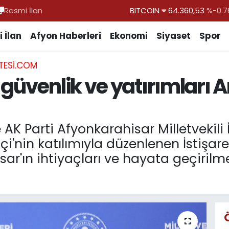
Resmi İlan
DOLAR
47,7143
%0.1
EURO
55,0317
%-0.0
 İlan
Afyon Haberleri
Ekonomi
Siyaset
Spor
STERLİN
64,2463
%0.0
TESI.COM
GRAM ALTIN
6574.81
%1.4
 güvenlik ve yatırımları
BİST100
13.887
%6
BITCOIN
64.360,53
%-0.7
AK Parti Afyonkarahisar Milletvekil
tçi'nin katılımıyla düzenlenen İstişa
ar'ın ihtiyaçları ve hayata geçirilm