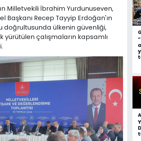
n Milletvekili İbrahim Yurdunuseven,
el Başkanı Recep Tayyip Erdoğan'ın
onu doğrultusunda ülkenin güvenliği,
ik yürütülen çalışmaların kapsamlı
“
a
.
y
t
A
D
t