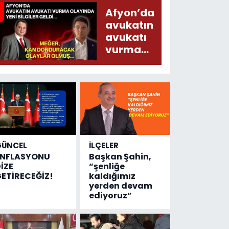
Emniyete
Afyon’da
4,5 milyon
avukatın
liralık
avukatı
destek
vurma
çıktı
olayında
yeni bilgiler
geldi...
Meğer, kan
donduracak
olaylar
olmuş...
GÜNCEL
İLÇELER
ENFLASYONU
Başkan Şahin,
İZE
“şenliğe
ETİRECEĞİZ!
kaldığımız
yerden devam
ediyoruz”