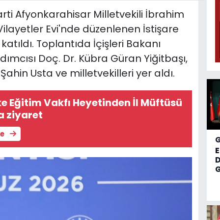
ti Afyonkarahisar Milletvekili İbrahim
layetler Evi'nde düzenlenen İstişare
atıldı. Toplantıda İçişleri Bakanı
rdımcısı Doç. Dr. Kübra Güran Yiğitbaşı,
ahin Usta ve milletvekilleri yer aldı.
e Eğitim Vakfı Heyetinden İl Müftüsü
 ziyaret
le
D
G