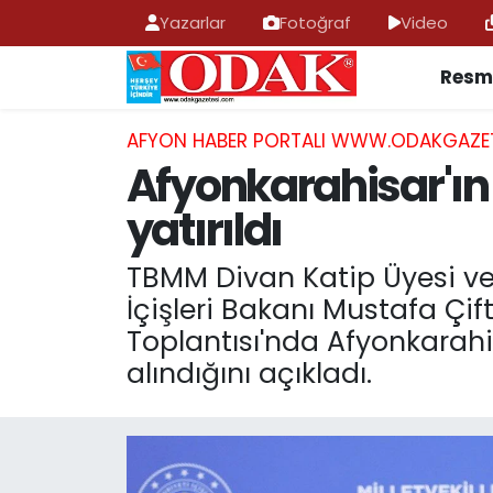
Yazarlar
Fotoğraf
Video
Resmi
AFYONKARAHİSAR HABERLERİ
Nöbetçi Eczaneler
Resmi İlan
Hava Durumu
AFYON HABER PORTALI WWW.ODAKGAZE
Afyonkarahisar'ın
ASAYİŞ
Trafik Durumu
yatırıldı
GÜNCEL
Süper Lig Puan Durumu ve Fikstür
TBMM Divan Katip Üyesi ve 
İçişleri Bakanı Mustafa Çif
SİYASET
Tüm Manşetler
Toplantısı'nda Afyonkarahis
EĞİTİM
Son Dakika Haberleri
alındığını açıkladı.
MAGAZİN
Haber Arşivi
SAĞLIK