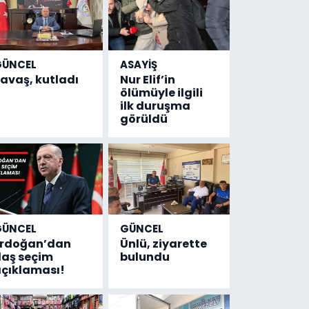
GÜNCEL
ASAYİŞ
avaş, kutladı
Nur Elif’in
ölümüyle ilgili
ilk duruşma
görüldü
GÜNCEL
GÜNCEL
Erdoğan’dan
Ünlü, ziyarette
laş seçim
bulundu
çıklaması!