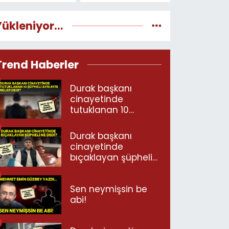
Yükleniyor...
Trend Haberler
Durak başkanı
cinayetinde
tutuklanan 10
şüpheli ayrı ayrı
neler dedi?
Durak başkanı
cinayetinde
bıçaklayan şüpheli
ne dedi?
Sen neymişsin be
abi!