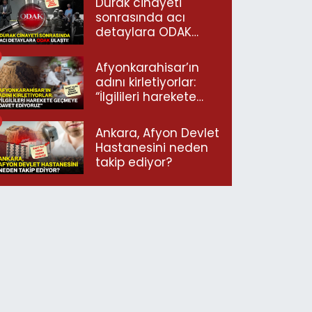
Durak cinayeti
sonrasında acı
detaylara ODAK
ulaştı!
Afyonkarahisar’ın
adını kirletiyorlar:
“İlgilileri harekete
geçmeye davet
ediyoruz”
Ankara, Afyon Devlet
Hastanesini neden
takip ediyor?