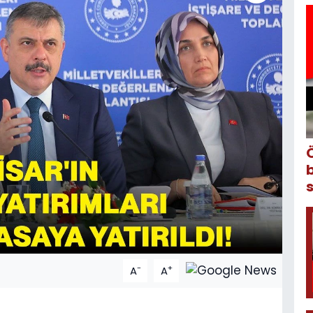
-
+
A
A