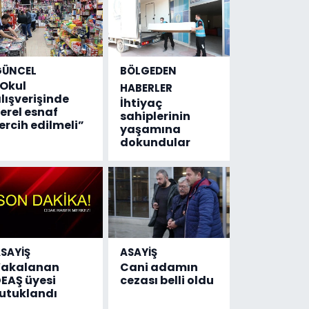
GÜNCEL
BÖLGEDEN
Okul
HABERLER
lışverişinde
İhtiyaç
erel esnaf
sahiplerinin
ercih edilmeli”
yaşamına
dokundular
SAYİŞ
ASAYİŞ
Yakalanan
Cani adamın
EAŞ üyesi
cezası belli oldu
utuklandı