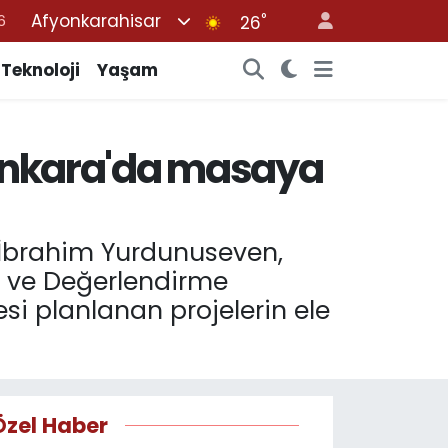
Afyonkarahisar
°
6
26
2
Teknoloji
Yaşam
7
4
 Ankara'da masaya
4
6
i İbrahim Yurdunuseven,
re ve Değerlendirme
esi planlanan projelerin ele
Özel Haber