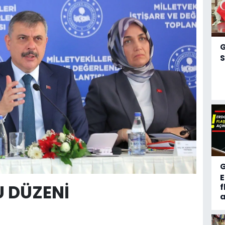
S
 DÜZENİ
f
a