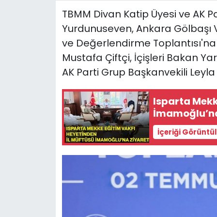
TBMM Divan Katip Üyesi ve AK Par
Yurdunuseven, Ankara Gölbaşı Vi
ve Değerlendirme Toplantısı'na k
Mustafa Çiftçi, İçişleri Bakan Ya
AK Parti Grup Başkanvekili Leyla Ş
Isparta Mekk
İmamoğlu’na
İçeriği Görüntü