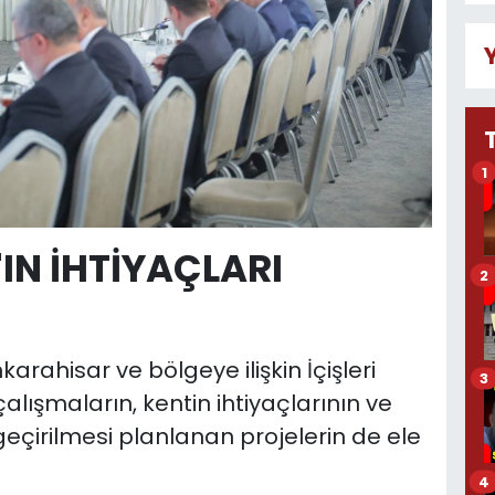
1
N İHTİYAÇLARI
2
rahisar ve bölgeye ilişkin İçişleri
3
alışmaların, kentin ihtiyaçlarının ve
irilmesi planlanan projelerin de ele
4