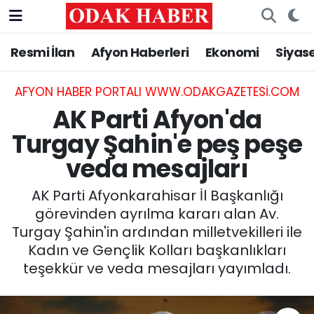
Resmi İlan
Afyon Haberleri
Ekonomi
Siyas
AFYONKARAHİSAR HABERLERİ
Nöbetçi Eczaneler
Resmi İlan
Hava Durumu
AFYON HABER PORTALI WWW.ODAKGAZETESI.COM
AK Parti Afyon'da
ASAYİŞ
Trafik Durumu
Turgay Şahin'e peş peşe
veda mesajları
GÜNCEL
Süper Lig Puan Durumu ve Fikstür
AK Parti Afyonkarahisar İl Başkanlığı
SİYASET
Tüm Manşetler
görevinden ayrılma kararı alan Av.
Turgay Şahin'in ardından milletvekilleri ile
EĞİTİM
Son Dakika Haberleri
Kadın ve Gençlik Kolları başkanlıkları
teşekkür ve veda mesajları yayımladı.
MAGAZİN
Haber Arşivi
SAĞLIK