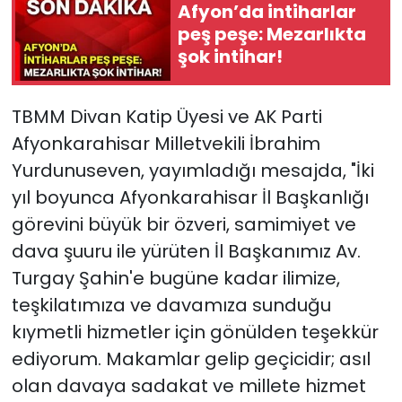
Afyon’da intiharlar
peş peşe: Mezarlıkta
şok intihar!
TBMM Divan Katip Üyesi ve AK Parti
Afyonkarahisar Milletvekili İbrahim
Yurdunuseven, yayımladığı mesajda, "İki
yıl boyunca Afyonkarahisar İl Başkanlığı
görevini büyük bir özveri, samimiyet ve
dava şuuru ile yürüten İl Başkanımız Av.
Turgay Şahin'e bugüne kadar ilimize,
teşkilatımıza ve davamıza sunduğu
kıymetli hizmetler için gönülden teşekkür
ediyorum. Makamlar gelip geçicidir; asıl
olan davaya sadakat ve millete hizmet