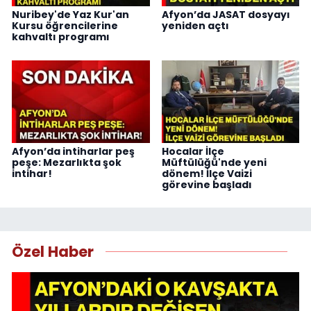
Nuribey'de Yaz Kur'an
Afyon’da JASAT dosyayı
Kursu öğrencilerine
yeniden açtı
kahvaltı programı
Afyon’da intiharlar peş
Hocalar İlçe
peşe: Mezarlıkta şok
Müftülüğü'nde yeni
intihar!
dönem! İlçe Vaizi
görevine başladı
Özel Haber