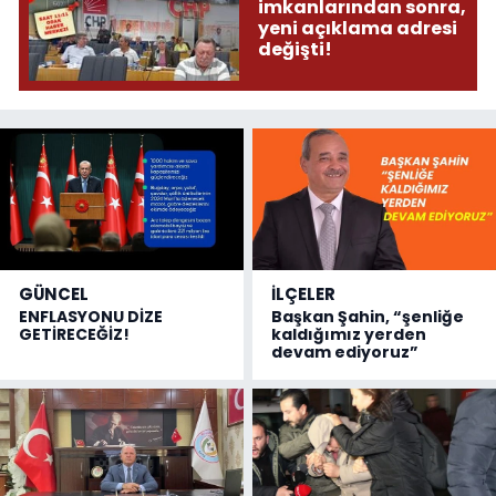
imkanlarından sonra,
yeni açıklama adresi
değişti!
GÜNCEL
İLÇELER
ENFLASYONU DİZE
Başkan Şahin, “şenliğe
GETİRECEĞİZ!
kaldığımız yerden
devam ediyoruz”