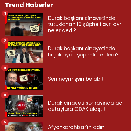
Trend Haberler
1
Durak başkanı cinayetinde
tutuklanan 10 şüpheli ayrı ayrı
neler dedi?
2
Durak başkanı cinayetinde
bıçaklayan şüpheli ne dedi?
3
Sen neymişsin be abi!
4
Durak cinayeti sonrasında acı
detaylara ODAK ulaştı!
5
Afyonkarahisar’ın adını