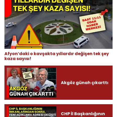
Afyon’daki o kavşakta yıllardır değişen tek şey
kaza sayısı!
Akgöz günah çıkarttı
CHP İl Başkanlığının