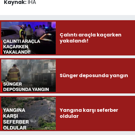
Kaynak:
İHA
Çalıntı araçla kaçarken
yakalandı!
Sünger deposunda yangın
Yangına karşı seferber
oldular