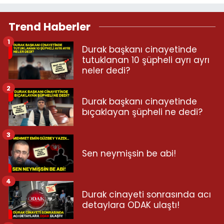
Trend Haberler
1
Durak başkanı cinayetinde
tutuklanan 10 şüpheli ayrı ayrı
neler dedi?
2
Durak başkanı cinayetinde
bıçaklayan şüpheli ne dedi?
3
Sen neymişsin be abi!
4
Durak cinayeti sonrasında acı
detaylara ODAK ulaştı!