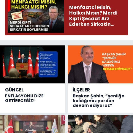
Menfaatci Misin,
Halkcı Mısın? Merdi
Kıpti Şecaat Arz
Ederken Sirkatin
Söylermiş!
GÜNCEL
İLÇELER
ENFLASYONU DİZE
Başkan Şahin, “şenliğe
GETİRECEĞİZ!
kaldığımız yerden
devam ediyoruz”