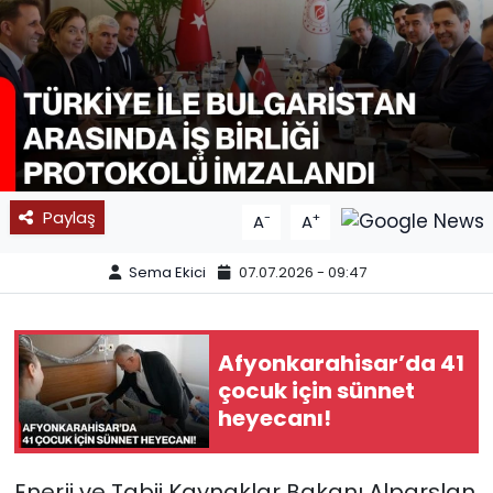
SPOR
11:11 MANŞET
Paylaş
-
+
A
A
Sema Ekici
07.07.2026 - 09:47
Afyonkarahisar’da 41
çocuk için sünnet
heyecanı!
Enerji ve Tabii Kaynaklar Bakanı Alparslan