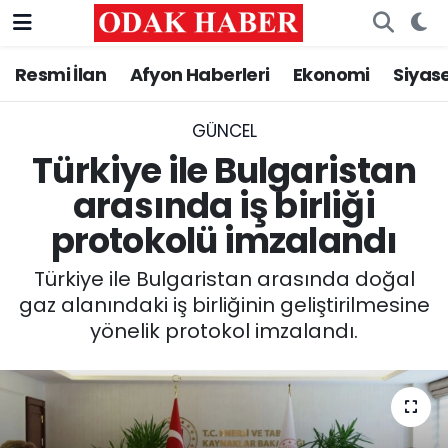
Resmi İlan
Afyon Haberleri
Ekonomi
Siyas
AFYONKARAHİSAR HABERLERİ
Nöbetçi Eczaneler
Resmi İlan
Hava Durumu
GÜNCEL
Türkiye ile Bulgaristan
ASAYİŞ
Trafik Durumu
arasında iş birliği
protokolü imzalandı
GÜNCEL
Süper Lig Puan Durumu ve Fikstür
Türkiye ile Bulgaristan arasında doğal
SİYASET
Tüm Manşetler
gaz alanındaki iş birliğinin geliştirilmesine
yönelik protokol imzalandı.
EĞİTİM
Son Dakika Haberleri
MAGAZİN
Haber Arşivi
SAĞLIK