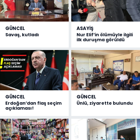
GÜNCEL
ASAYİŞ
Savaş, kutladı
Nur Elif’in ölümüyle ilgili
ilk duruşma görüldü
GÜNCEL
GÜNCEL
Erdoğan’dan flaş seçim
Ünlü, ziyarette bulundu
açıklaması!