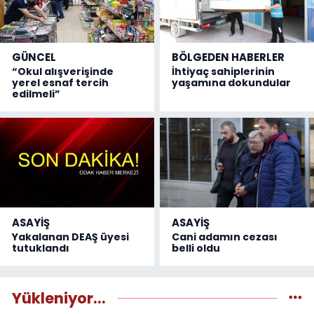
GÜNCEL
BÖLGEDEN HABERLER
“Okul alışverişinde
İhtiyaç sahiplerinin
yerel esnaf tercih
yaşamına dokundular
edilmeli”
ASAYİŞ
ASAYİŞ
Yakalanan DEAŞ üyesi
Cani adamın cezası
tutuklandı
belli oldu
Yükleniyor...