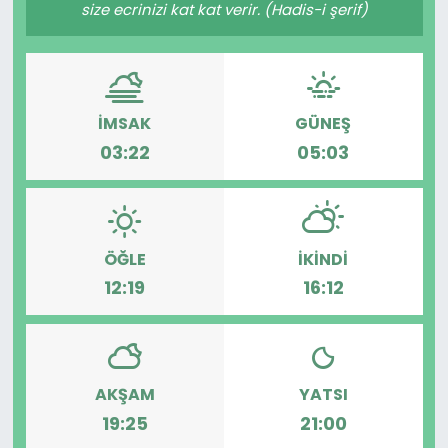
size ecrinizi kat kat verir. (Hadis-i şerif)
SPOR
11:11 MANŞET
İMSAK
GÜNEŞ
03:22
05:03
ÖĞLE
İKINDI
12:19
16:12
AKŞAM
YATSI
19:25
21:00