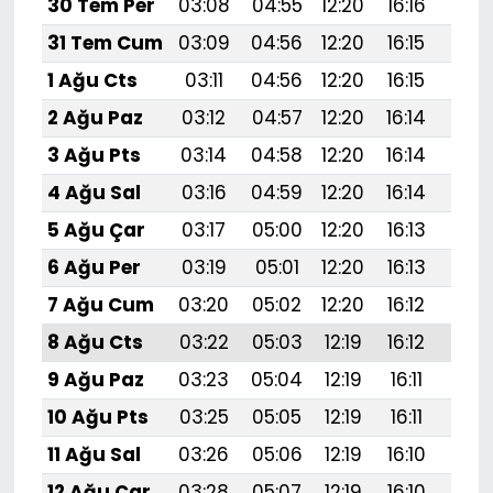
30 Tem Per
03:08
04:55
12:20
16:16
19:
31 Tem Cum
03:09
04:56
12:20
16:15
19:
1 Ağu Cts
03:11
04:56
12:20
16:15
19:
2 Ağu Paz
03:12
04:57
12:20
16:14
19:
3 Ağu Pts
03:14
04:58
12:20
16:14
19:3
4 Ağu Sal
03:16
04:59
12:20
16:14
19:
5 Ağu Çar
03:17
05:00
12:20
16:13
19:
6 Ağu Per
03:19
05:01
12:20
16:13
19:
7 Ağu Cum
03:20
05:02
12:20
16:12
19:
8 Ağu Cts
03:22
05:03
12:19
16:12
19:
9 Ağu Paz
03:23
05:04
12:19
16:11
19:
10 Ağu Pts
03:25
05:05
12:19
16:11
19:
11 Ağu Sal
03:26
05:06
12:19
16:10
19:
12 Ağu Çar
03:28
05:07
12:19
16:10
19: