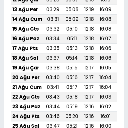
13 Ağu Per
03:29
05:08
12:19
16:09
19:1
14 Ağu Cum
03:31
05:09
12:18
16:08
19:1
15 Ağu Cts
03:32
05:10
12:18
16:08
19:1
16 Ağu Paz
03:34
05:11
12:18
16:07
19:1
17 Ağu Pts
03:35
05:13
12:18
16:06
19:1
18 Ağu Sal
03:37
05:14
12:18
16:06
19:1
19 Ağu Çar
03:38
05:15
12:17
16:05
19:1
20 Ağu Per
03:40
05:16
12:17
16:04
19:
21 Ağu Cum
03:41
05:17
12:17
16:04
19:
22 Ağu Cts
03:43
05:18
12:17
16:03
19:
23 Ağu Paz
03:44
05:19
12:16
16:02
19:
24 Ağu Pts
03:46
05:20
12:16
16:01
19:
25 Ağu Sal
03:47
05:21
12:16
16:00
19:0