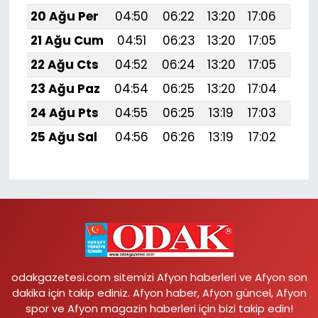
20 Ağu Per
04:50
06:22
13:20
17:06
20:
21 Ağu Cum
04:51
06:23
13:20
17:05
20:
22 Ağu Cts
04:52
06:24
13:20
17:05
20:
23 Ağu Paz
04:54
06:25
13:20
17:04
20:
24 Ağu Pts
04:55
06:25
13:19
17:03
20:
25 Ağu Sal
04:56
06:26
13:19
17:02
20:
odakgazetesi.com sitemizi Afyon haberleri ve Afyon son
dakika için takip ediniz. Afyon haber, Afyon güncel, Afyon
spor ve Afyon magazin haberleri için bizi takip edin!