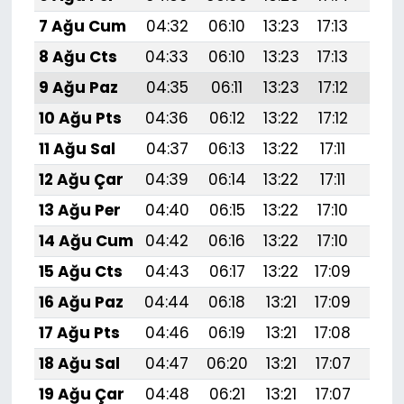
7 Ağu Cum
04:32
06:10
13:23
17:13
20:
8 Ağu Cts
04:33
06:10
13:23
17:13
20:
9 Ağu Paz
04:35
06:11
13:23
17:12
20:
10 Ağu Pts
04:36
06:12
13:22
17:12
20:
11 Ağu Sal
04:37
06:13
13:22
17:11
20:
12 Ağu Çar
04:39
06:14
13:22
17:11
20:
13 Ağu Per
04:40
06:15
13:22
17:10
20:
14 Ağu Cum
04:42
06:16
13:22
17:10
20:
15 Ağu Cts
04:43
06:17
13:22
17:09
20:
16 Ağu Paz
04:44
06:18
13:21
17:09
20:
17 Ağu Pts
04:46
06:19
13:21
17:08
20:
18 Ağu Sal
04:47
06:20
13:21
17:07
20:
19 Ağu Çar
04:48
06:21
13:21
17:07
20:1