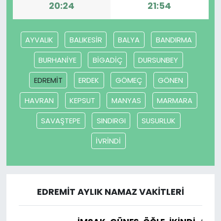
20:24
21:54
AYVALIK
BALIKESİR
BALYA
BANDIRMA
BURHANİYE
BİGADİÇ
DURSUNBEY
EDREMİT
ERDEK
GÖMEÇ
GÖNEN
HAVRAN
KEPSUT
MANYAS
MARMARA
SAVAŞTEPE
SINDIRGI
SUSURLUK
İVRİNDİ
EDREMİT AYLIK NAMAZ VAKITLERI