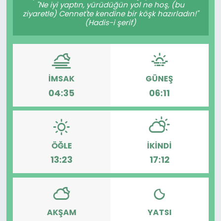
"Ne iyi yaptın, yürüdüğün yol ne hoş, (bu
ziyaretle) Cennet'te kendine bir köşk hazırladın!"
SPOR
(Hadis-i şerif)
11:11 MANŞET
İMSAK
GÜNEŞ
04:35
06:11
ÖĞLE
İKINDI
13:23
17:12
AKŞAM
YATSI