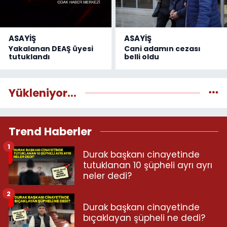
ASAYİŞ
ASAYİŞ
Yakalanan DEAŞ üyesi
Cani adamın cezası
tutuklandı
belli oldu
Yükleniyor...
Trend Haberler
1
Durak başkanı cinayetinde
tutuklanan 10 şüpheli ayrı ayrı
neler dedi?
2
Durak başkanı cinayetinde
bıçaklayan şüpheli ne dedi?