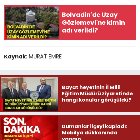
Bolvadin'de Uzay
Gözlemevi'ne kimin
adı verildi?
Kaynak:
MURAT EMRE
Bayat heyetinin İl Milli
Eğitim Müdürü ziyaretinde
hangi konular görüşüldü?
Dumanlar ilçeyi kapladı:
Mobilya dükkanında
yangın