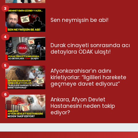
3
Sen neymişsin be abi!
4
Durak cinayeti sonrasında acı
detaylara ODAK ulaştı!
5
Afyonkarahisar’ın adını
kirletiyorlar: “İlgilileri harekete
geçmeye davet ediyoruz”
6
Ankara, Afyon Devlet
Hastanesini neden takip
ediyor?