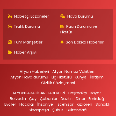
Nöbetçi Eczaneler
Hava Durumu
Trafik Durumu
Puan Durumu ve
Fikstür
Tüm Manşetler
Son Dakika Haberleri
Haber Arşivi
Afyon Haberleri
Afyon Namaz Vakitleri
Afyon Hava durumu
Lig Fikstürü
Künye
İletişim
Gizlilik Sözleşmesi
AFYONKARAHİSAR HABERLERİ
Başmakçı
Bayat
Bolvadin
Çay
Çobanlar
Dazkırı
Dinar
Emirdağ‎
Evciler‎
Hocalar
İhsaniye‎
İscehisar
Kızılören‎
Sandıklı‎
Sinanpaşa
Şuhut
Sultandağı