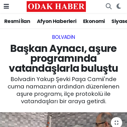
Resmi İlan
Afyon Haberleri
Ekonomi
Siyas
AFYONKARAHİSAR HABERLERİ
Nöbetçi Eczaneler
Resmi İlan
Hava Durumu
BOLVADIN
Başkan Aynacı, aşure
ASAYİŞ
Trafik Durumu
programında
vatandaşlarla buluştu
GÜNCEL
Süper Lig Puan Durumu ve Fikstür
Bolvadin Yakup Şevki Paşa Camii'nde
SİYASET
Tüm Manşetler
cuma namazının ardından düzenlenen
aşure programı, ilçe protokolü ile
EĞİTİM
Son Dakika Haberleri
vatandaşları bir araya getirdi.
MAGAZİN
Haber Arşivi
SAĞLIK