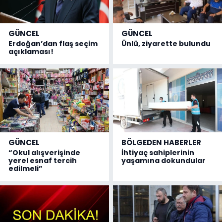
GÜNCEL
GÜNCEL
Erdoğan’dan flaş seçim
Ünlü, ziyarette bulundu
açıklaması!
GÜNCEL
BÖLGEDEN HABERLER
“Okul alışverişinde
İhtiyaç sahiplerinin
yerel esnaf tercih
yaşamına dokundular
edilmeli”