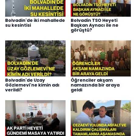
Bolvadin'de iki mahallede
Bolvadin TSO Heyeti
su kesintisi
Başkan Aynacı ile ne
görüştü?
Bolvadin'de Uzay
Öğrenciler akşam
Gözlemevi'ne kimin adı
namazında bir araya
verildi?
geldi