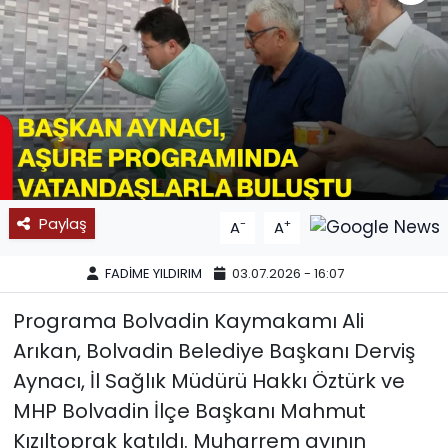
SPOR
11:11 MANŞET
Paylaş
-
+
A
A
FADİME YILDIRIM
03.07.2026 - 16:07
Programa Bolvadin Kaymakamı Ali
Arıkan, Bolvadin Belediye Başkanı Derviş
Aynacı, İl Sağlık Müdürü Hakkı Öztürk ve
MHP Bolvadin İlçe Başkanı Mahmut
Kızıltoprak katıldı. Muharrem ayının