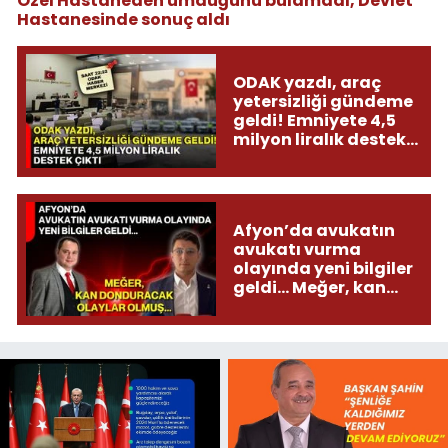
Özel Hastaneden umduğunu bulamadı, Devlet
Hastanesinde sonuç aldı
ODAK yazdı, araç
yetersizliği gündeme
geldi! Emniyete 4,5
milyon liralık destek
çıktı
Afyon’da avukatın
avukatı vurma
olayında yeni bilgiler
geldi... Meğer, kan
donduracak olaylar
olmuş...