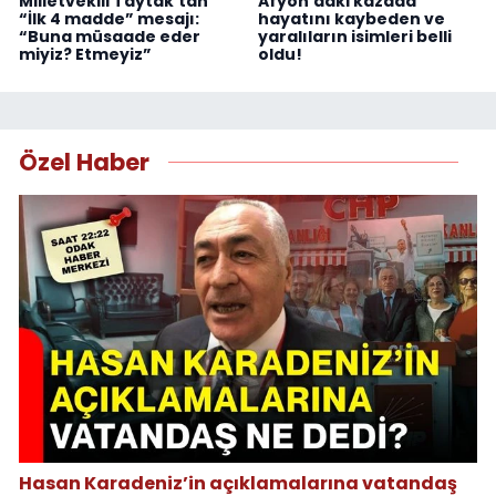
Milletvekili Taytak’tan
Afyon’daki kazada
“İlk 4 madde” mesajı:
hayatını kaybeden ve
“Buna müsaade eder
yaralıların isimleri belli
miyiz? Etmeyiz”
oldu!
Özel Haber
Hasan Karadeniz’in açıklamalarına vatandaş