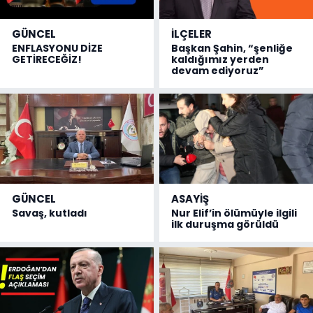
GÜNCEL
İLÇELER
ENFLASYONU DİZE
Başkan Şahin, “şenliğe
GETİRECEĞİZ!
kaldığımız yerden
devam ediyoruz”
GÜNCEL
ASAYİŞ
Savaş, kutladı
Nur Elif’in ölümüyle ilgili
ilk duruşma görüldü