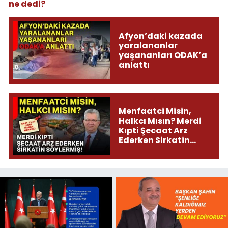
ne dedi?
Afyon’daki kazada
yaralananlar
yaşananları ODAK’a
anlattı
Menfaatci Misin,
Halkcı Mısın? Merdi
Kıpti Şecaat Arz
Ederken Sirkatin
Söylermiş!