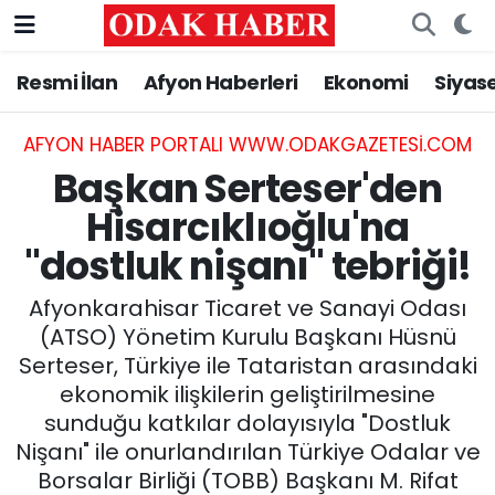
Resmi İlan
Afyon Haberleri
Ekonomi
Siyas
AFYONKARAHİSAR HABERLERİ
Nöbetçi Eczaneler
Resmi İlan
Hava Durumu
AFYON HABER PORTALI WWW.ODAKGAZETESI.COM
Başkan Serteser'den
ASAYİŞ
Trafik Durumu
Hisarcıklıoğlu'na
"dostluk nişanı" tebriği!
GÜNCEL
Süper Lig Puan Durumu ve Fikstür
Afyonkarahisar Ticaret ve Sanayi Odası
SİYASET
Tüm Manşetler
(ATSO) Yönetim Kurulu Başkanı Hüsnü
Serteser, Türkiye ile Tataristan arasındaki
EĞİTİM
Son Dakika Haberleri
ekonomik ilişkilerin geliştirilmesine
sunduğu katkılar dolayısıyla "Dostluk
MAGAZİN
Haber Arşivi
Nişanı" ile onurlandırılan Türkiye Odalar ve
SAĞLIK
Borsalar Birliği (TOBB) Başkanı M. Rifat