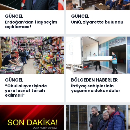
GÜNCEL
GÜNCEL
Erdoğan’dan flaş seçim
Ünlü, ziyarette bulundu
açıklaması!
GÜNCEL
BÖLGEDEN HABERLER
“Okul alışverişinde
İhtiyaç sahiplerinin
yerel esnaf tercih
yaşamına dokundular
edilmeli”