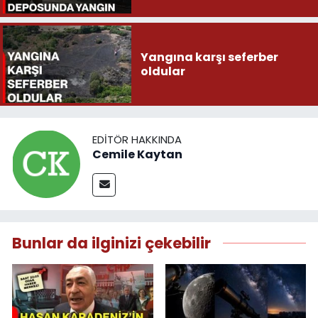
Yangına karşı seferber
oldular
EDITÖR HAKKINDA
Cemile Kaytan
Bunlar da ilginizi çekebilir