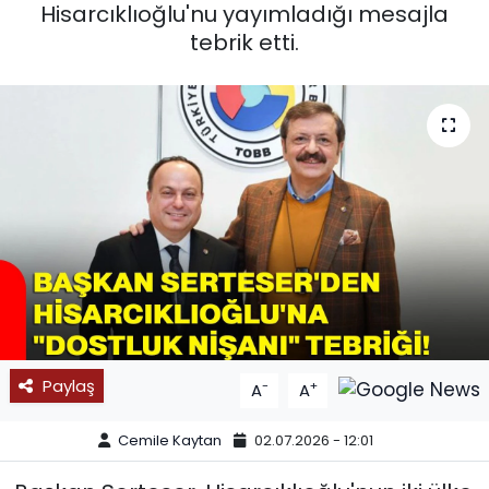
Hisarcıklıoğlu'nu yayımladığı mesajla
SPOR
tebrik etti.
11:11 MANŞET
Paylaş
-
+
A
A
Cemile Kaytan
02.07.2026 - 12:01