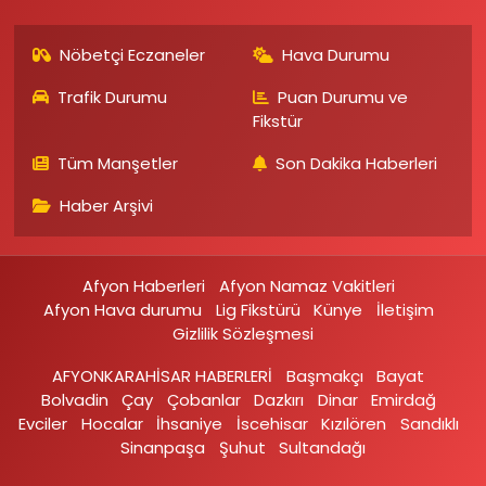
Nöbetçi Eczaneler
Hava Durumu
Trafik Durumu
Puan Durumu ve
Fikstür
Tüm Manşetler
Son Dakika Haberleri
Haber Arşivi
Afyon Haberleri
Afyon Namaz Vakitleri
Afyon Hava durumu
Lig Fikstürü
Künye
İletişim
Gizlilik Sözleşmesi
AFYONKARAHİSAR HABERLERİ
Başmakçı
Bayat
Bolvadin
Çay
Çobanlar
Dazkırı
Dinar
Emirdağ‎
Evciler‎
Hocalar
İhsaniye‎
İscehisar
Kızılören‎
Sandıklı‎
Sinanpaşa
Şuhut
Sultandağı