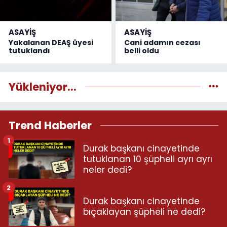
ASAYİŞ
ASAYİŞ
Yakalanan DEAŞ üyesi
Cani adamın cezası
tutuklandı
belli oldu
Yükleniyor...
Trend Haberler
1
Durak başkanı cinayetinde
tutuklanan 10 şüpheli ayrı ayrı
neler dedi?
2
Durak başkanı cinayetinde
bıçaklayan şüpheli ne dedi?