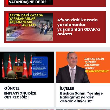
Afyon’daki kazada
yaralananlar
yaşananları ODAK’a
anlattı
GÜNCEL
İLÇELER
ENFLASYONU DİZE
Başkan Şahin, “şenliğe
GETİRECEĞİZ!
kaldığımız yerden
devam ediyoruz”