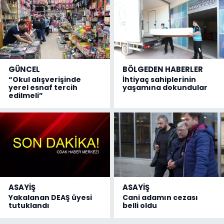
GÜNCEL
BÖLGEDEN HABERLER
“Okul alışverişinde
İhtiyaç sahiplerinin
yerel esnaf tercih
yaşamına dokundular
edilmeli”
ASAYİŞ
ASAYİŞ
Yakalanan DEAŞ üyesi
Cani adamın cezası
tutuklandı
belli oldu