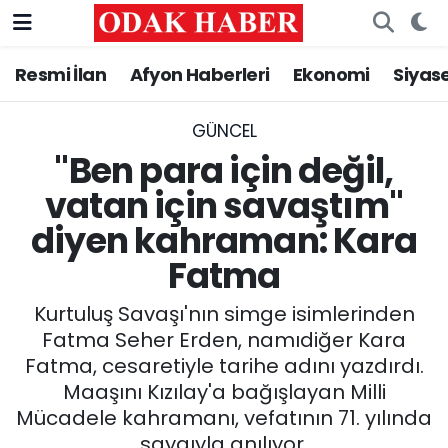
Resmi İlan
Afyon Haberleri
Ekonomi
Siyas
AFYONKARAHİSAR HABERLERİ
Nöbetçi Eczaneler
Resmi İlan
Hava Durumu
GÜNCEL
"Ben para için değil,
ASAYİŞ
Trafik Durumu
vatan için savaştım"
diyen kahraman: Kara
GÜNCEL
Süper Lig Puan Durumu ve Fikstür
Fatma
SİYASET
Tüm Manşetler
Kurtuluş Savaşı'nın simge isimlerinden
EĞİTİM
Son Dakika Haberleri
Fatma Seher Erden, namıdiğer Kara
Fatma, cesaretiyle tarihe adını yazdırdı.
MAGAZİN
Haber Arşivi
Maaşını Kızılay'a bağışlayan Milli
Mücadele kahramanı, vefatının 71. yılında
SAĞLIK
saygıyla anılıyor.