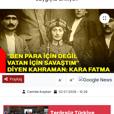
SPOR
11:11 MANŞET
Paylaş
-
+
A
A
Cemile Kaytan
02.07.2026 - 10:26
Terörsüz Türkiye