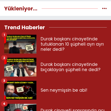
Yükleniyor...
Trend Haberler
1
Durak başkanı cinayetinde
tutuklanan 10 şüpheli ayrı ayrı
neler dedi?
2
Durak başkanı cinayetinde
bıçaklayan şüpheli ne dedi?
3
Sen neymişsin be abi!
4
Durak cinayeti sonrasında acı