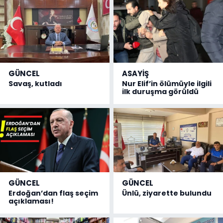
GÜNCEL
ASAYİŞ
Savaş, kutladı
Nur Elif’in ölümüyle ilgili
ilk duruşma görüldü
GÜNCEL
GÜNCEL
Erdoğan’dan flaş seçim
Ünlü, ziyarette bulundu
açıklaması!