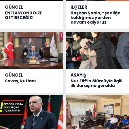
GÜNCEL
İLÇELER
ENFLASYONU DİZE
Başkan Şahin, “şenliğe
GETİRECEĞİZ!
kaldığımız yerden
devam ediyoruz”
GÜNCEL
ASAYİŞ
Savaş, kutladı
Nur Elif’in ölümüyle ilgili
ilk duruşma görüldü