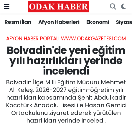
Resmi İlan
Afyon Haberleri
Ekonomi
Siyas
AFYONKARAHİSAR HABERLERİ
Nöbetçi Eczaneler
Resmi İlan
Hava Durumu
AFYON HABER PORTALI WWW.ODAKGAZETESI.COM
Bolvadin'de yeni eğitim
ASAYİŞ
Trafik Durumu
yılı hazırlıkları yerinde
incelendi
GÜNCEL
Süper Lig Puan Durumu ve Fikstür
Bolvadin İlçe Milli Eğitim Müdürü Mehmet
SİYASET
Tüm Manşetler
Ali Keleş, 2026-2027 eğitim-öğretim yılı
hazırlıkları kapsamında Şehit Abdulkadir
EĞİTİM
Son Dakika Haberleri
Kocatürk Anadolu Lisesi ile Hasan Gemici
Ortaokulunu ziyaret ederek yürütülen
MAGAZİN
Haber Arşivi
hazırlıkları yerinde inceledi.
SAĞLIK