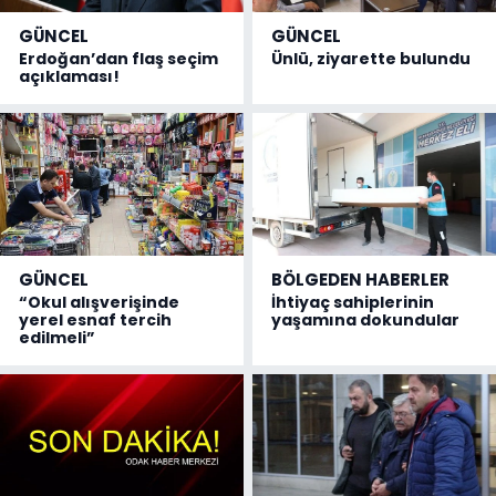
GÜNCEL
GÜNCEL
Erdoğan’dan flaş seçim
Ünlü, ziyarette bulundu
açıklaması!
GÜNCEL
BÖLGEDEN HABERLER
“Okul alışverişinde
İhtiyaç sahiplerinin
yerel esnaf tercih
yaşamına dokundular
edilmeli”