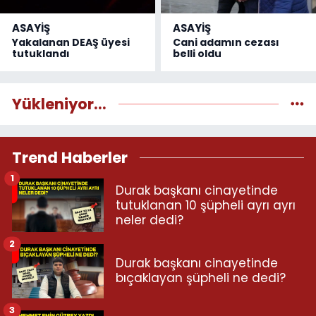
ASAYİŞ
ASAYİŞ
Yakalanan DEAŞ üyesi
Cani adamın cezası
tutuklandı
belli oldu
Yükleniyor...
Trend Haberler
1
Durak başkanı cinayetinde
tutuklanan 10 şüpheli ayrı ayrı
neler dedi?
2
Durak başkanı cinayetinde
bıçaklayan şüpheli ne dedi?
3