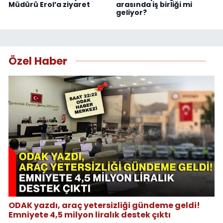
Müdürü Erol’a ziyaret
arasında iş birliği mi
geliyor?
Özel Haber
ODAK yazdı, araç yetersizliği gündeme geldi!
Emniyete 4,5 milyon liralık destek çıktı