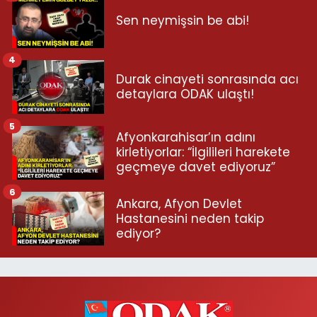
Sen neymişsin be abi!
4
Durak cinayeti sonrasında acı
detaylara ODAK ulaştı!
5
Afyonkarahisar’ın adını
kirletiyorlar: “İlgilileri harekete
geçmeye davet ediyoruz”
6
Ankara, Afyon Devlet
Hastanesini neden takip
ediyor?