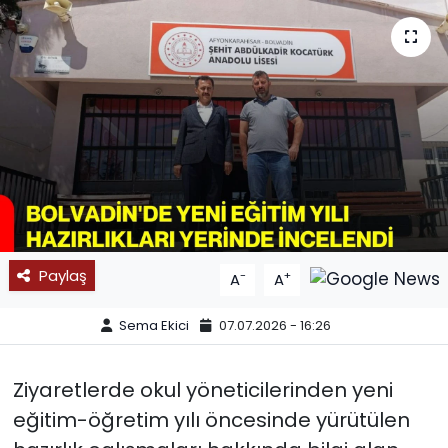
SPOR
11:11 MANŞET
Paylaş
-
+
A
A
Sema Ekici
07.07.2026 - 16:26
Ziyaretlerde okul yöneticilerinden yeni
eğitim-öğretim yılı öncesinde yürütülen