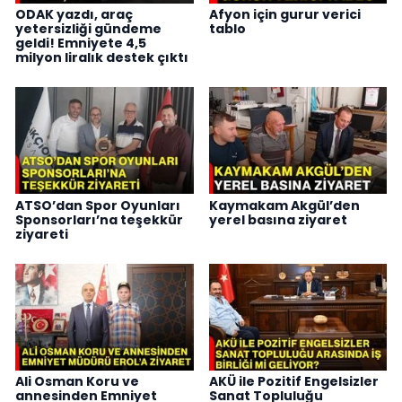
ODAK yazdı, araç
Afyon için gurur verici
yetersizliği gündeme
tablo
geldi! Emniyete 4,5
milyon liralık destek çıktı
ATSO’dan Spor Oyunları
Kaymakam Akgül’den
Sponsorları’na teşekkür
yerel basına ziyaret
ziyareti
Ali Osman Koru ve
AKÜ ile Pozitif Engelsizler
annesinden Emniyet
Sanat Topluluğu