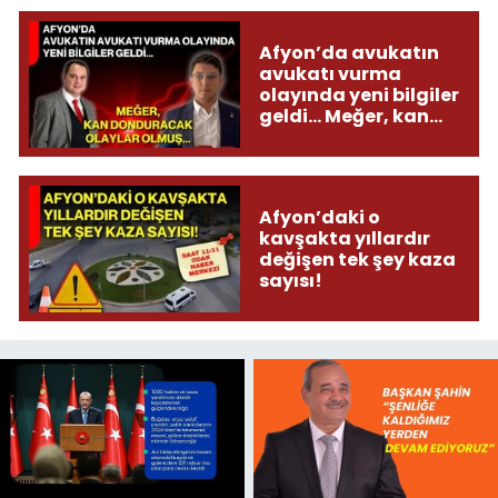
Afyon’da avukatın
avukatı vurma
olayında yeni bilgiler
geldi... Meğer, kan
donduracak olaylar
olmuş...
Afyon’daki o
kavşakta yıllardır
değişen tek şey kaza
sayısı!