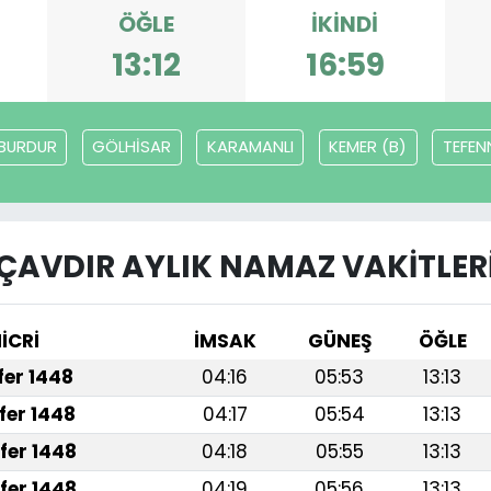
ÖĞLE
İKINDI
13:12
16:59
BURDUR
GÖLHİSAR
KARAMANLI
KEMER (B)
TEFEN
ÇAVDIR AYLIK NAMAZ VAKITLER
İCRİ
İMSAK
GÜNEŞ
ÖĞLE
afer 1448
04:16
05:53
13:13
fer 1448
04:17
05:54
13:13
fer 1448
04:18
05:55
13:13
fer 1448
04:19
05:56
13:13