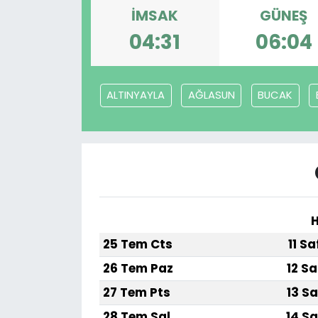
İMSAK
GÜNEŞ
SPOR
04:31
06:04
11:11 MANŞET
ALTINYAYLA
AĞLASUN
BUCAK
H
25 Tem Cts
11 S
26 Tem Paz
12 Sa
27 Tem Pts
13 Sa
28 Tem Sal
14 Sa