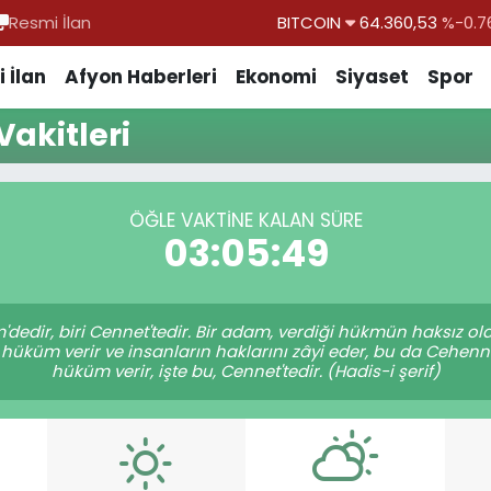
Resmi İlan
BITCOIN
64.360,53
%-0.7
DOLAR
47,7069
%0.1
 İlan
Afyon Haberleri
Ekonomi
Siyaset
Spor
EURO
55,0265
%0.0
akitleri
STERLİN
64,1897
%0.0
GRAM ALTIN
6574.81
%1.4
ÖĞLE VAKTINE KALAN SÜRE
BİST100
13.887
%6
03:05:49
dedir, biri Cennet'tedir. Bir adam, verdiği hükmün haksız ol
hüküm verir ve insanların haklarını zâyi eder, bu da Cehenn
hüküm verir, işte bu, Cennet'tedir. (Hadis-i şerif)