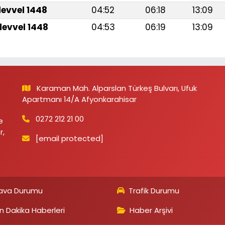
levvel 1448
04:52
06:18
13:09
levvel 1448
04:53
06:19
13:09
Karaman Mah. Alparslan Türkeş Bulvarı, Ufuk
Apartmanı 14/A Afyonkarahisar
0272 212 21 00
e
r,
[email protected]
ava Durumu
Trafik Durumu
n Dakika Haberleri
Haber Arşivi