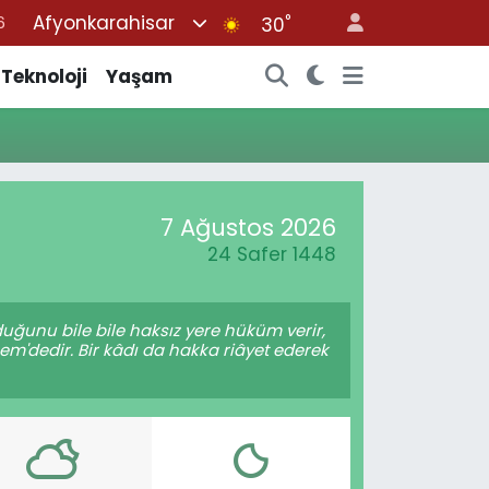
Afyonkarahisar
°
6
30
7
Teknoloji
Yaşam
1
2
4
4
7 Ağustos 2026
24 Safer 1448
duğunu bile bile haksız yere hüküm verir,
em'dedir. Bir kâdı da hakka riâyet ederek