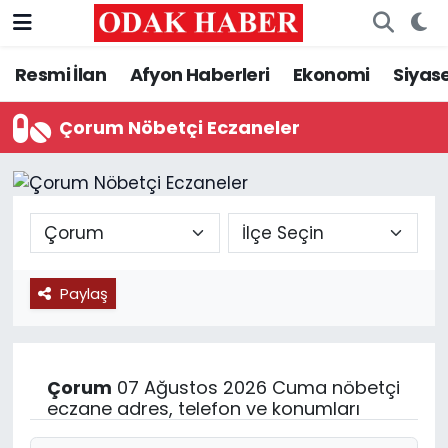
Resmi İlan
Afyon Haberleri
Ekonomi
Siyas
AFYONKARAHİSAR HABERLERİ
Nöbetçi Eczaneler
Resmi İlan
Hava Durumu
Çorum Nöbetçi Eczaneler
ASAYİŞ
Trafik Durumu
GÜNCEL
Süper Lig Puan Durumu ve Fikstür
SİYASET
Tüm Manşetler
Paylaş
EĞİTİM
Son Dakika Haberleri
MAGAZİN
Haber Arşivi
Çorum
07 Ağustos 2026 Cuma nöbetçi
eczane adres, telefon ve konumları
SAĞLIK