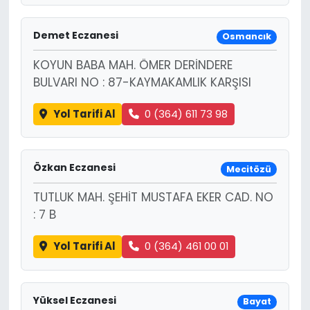
Demet Eczanesi
Osmancık
KOYUN BABA MAH. ÖMER DERİNDERE
BULVARI NO : 87-KAYMAKAMLIK KARŞISI
Yol Tarifi Al
0 (364) 611 73 98
Özkan Eczanesi
Mecitözü
TUTLUK MAH. ŞEHİT MUSTAFA EKER CAD. NO
: 7 B
Yol Tarifi Al
0 (364) 461 00 01
Yüksel Eczanesi
Bayat