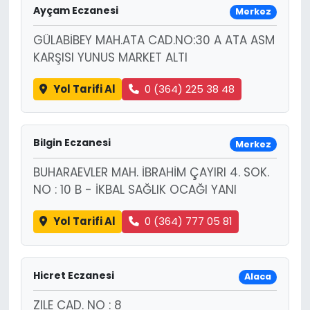
Ayçam Eczanesi
Merkez
SPOR
GÜLABİBEY MAH.ATA CAD.NO:30 A ATA ASM
KARŞISI YUNUS MARKET ALTI
11:11 MANŞET
Yol Tarifi Al
0 (364) 225 38 48
Bilgin Eczanesi
Merkez
BUHARAEVLER MAH. İBRAHİM ÇAYIRI 4. SOK.
NO : 10 B - İKBAL SAĞLIK OCAĞI YANI
Yol Tarifi Al
0 (364) 777 05 81
Hicret Eczanesi
Alaca
ZILE CAD. NO : 8