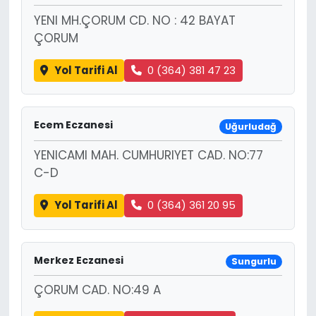
YENI MH.ÇORUM CD. NO : 42 BAYAT
ÇORUM
Yol Tarifi Al
0 (364) 381 47 23
Ecem Eczanesi
Uğurludağ
YENICAMI MAH. CUMHURIYET CAD. NO:77
C-D
Yol Tarifi Al
0 (364) 361 20 95
Merkez Eczanesi
Sungurlu
ÇORUM CAD. NO:49 A