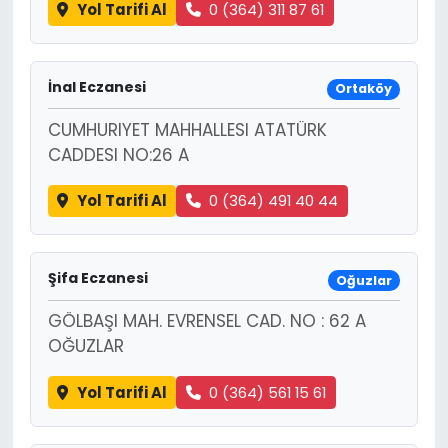
Yol Tarifi Al
0 (364) 311 87 61
İnal Eczanesi
Ortaköy
CUMHURIYET MAHHALLESI ATATÜRK
CADDESI NO:26 A
Yol Tarifi Al
0 (364) 491 40 44
Şifa Eczanesi
Oğuzlar
GÖLBAŞI MAH. EVRENSEL CAD. NO : 62 A
OĞUZLAR
Yol Tarifi Al
0 (364) 561 15 61