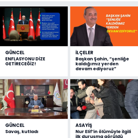
GÜNCEL
İLÇELER
ENFLASYONU DİZE
Başkan Şahin, “şenliğe
GETİRECEĞİZ!
kaldığımız yerden
devam ediyoruz”
GÜNCEL
ASAYİŞ
Savaş, kutladı
Nur Elif’in ölümüyle ilgili
ilk duruşma görüldü