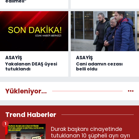
edilmeli”
ASAYİŞ
ASAYİŞ
Yakalanan DEAŞ üyesi
Cani adamın cezası
tutuklandı
belli oldu
Yükleniyor...
Trend Haberler
1
Durak başkanı cinayetinde
tutuklanan 10 şüpheli ayrı ayrı