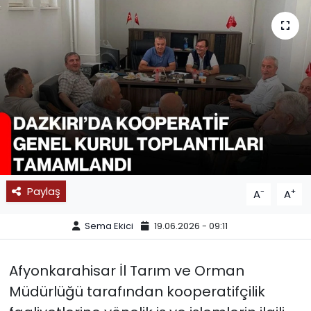
SPOR
11:11 MANŞET
Paylaş
-
+
A
A
Sema Ekici
19.06.2026 - 09:11
Afyonkarahisar İl Tarım ve Orman
Müdürlüğü tarafından kooperatifçilik