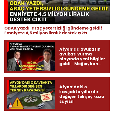
ODAK yazdı, araç yetersizliği gündeme geldi!
Emniyete 4,5 milyon liralık destek çıktı
Afyon’da avukatın
avukatı vurma
olayında yeni bilgiler
geldi... Meğer, kan
donduracak olaylar
olmuş...
Afyon’daki o
kavşakta yıllardır
değişen tek şey kaza
sayısı!