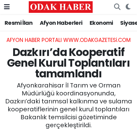
Resmi İlan
Afyon Haberleri
Ekonomi
Siyas
AFYONKARAHİSAR HABERLERİ
Nöbetçi Eczaneler
Resmi İlan
Hava Durumu
AFYON HABER PORTALI WWW.ODAKGAZETESI.COM
Dazkırı’da Kooperatif
ASAYİŞ
Trafik Durumu
Genel Kurul Toplantıları
tamamlandı
GÜNCEL
Süper Lig Puan Durumu ve Fikstür
Afyonkarahisar İl Tarım ve Orman
SİYASET
Tüm Manşetler
Müdürlüğü koordinasyonunda,
Dazkırı’daki tarımsal kalkınma ve sulama
EĞİTİM
Son Dakika Haberleri
kooperatiflerinin genel kurul toplantıları
Bakanlık temsilcisi gözetiminde
MAGAZİN
Haber Arşivi
gerçekleştirildi.
SAĞLIK