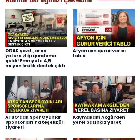
Bunlar da ilginizi çekebilir
ODAK yazdı, araç
Afyon için gurur verici
yetersizliği gündeme
tablo
geldi! Emniyete 4,5
milyon liralık destek çıktı
ATSO’dan Spor Oyunları
Kaymakam Akgül’den
Sponsorları’na teşekkür
yerel basına ziyaret
ziyareti