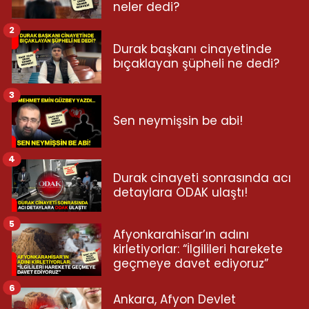
neler dedi?
2
Durak başkanı cinayetinde
bıçaklayan şüpheli ne dedi?
3
Sen neymişsin be abi!
4
Durak cinayeti sonrasında acı
detaylara ODAK ulaştı!
5
Afyonkarahisar’ın adını
kirletiyorlar: “İlgilileri harekete
geçmeye davet ediyoruz”
6
Ankara, Afyon Devlet