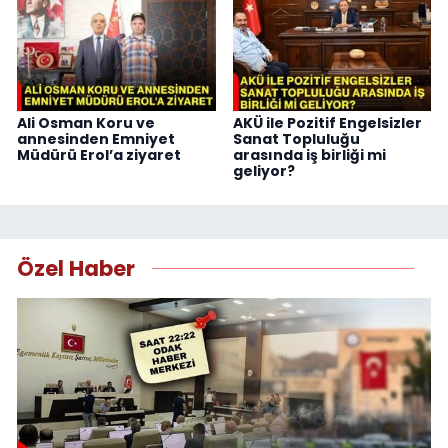
Ali Osman Koru ve
AKÜ ile Pozitif Engelsizler
annesinden Emniyet
Sanat Topluluğu
Müdürü Erol’a ziyaret
arasında iş birliği mi
geliyor?
Özel Haber