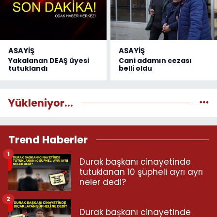
ASAYİŞ
ASAYİŞ
Yakalanan DEAŞ üyesi
Cani adamın cezası
tutuklandı
belli oldu
Yükleniyor...
Trend Haberler
1
Durak başkanı cinayetinde
tutuklanan 10 şüpheli ayrı ayrı
neler dedi?
2
Durak başkanı cinayetinde