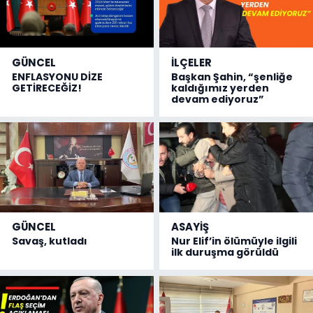
GÜNCEL
İLÇELER
ENFLASYONU DİZE
Başkan Şahin, “şenliğe
GETİRECEĞİZ!
kaldığımız yerden
devam ediyoruz”
GÜNCEL
ASAYİŞ
Savaş, kutladı
Nur Elif’in ölümüyle ilgili
ilk duruşma görüldü