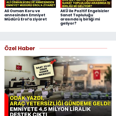
Ali Osman Koru ve
AKÜ ile Pozitif Engelsizler
annesinden Emniyet
Sanat Topluluğu
Müdürü Erol’a ziyaret
arasında iş birliği mi
geliyor?
Özel Haber