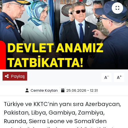
SPOR
11:11 MANŞET
Paylaş
-
+
A
A
Cemile Kaytan
25.06.2026 - 12:31
Türkiye ve KKTC’nin yanı sıra Azerbaycan,
Pakistan, Libya, Gambiya, Zambiya,
Ruanda, Sierra Leone ve Somali’den