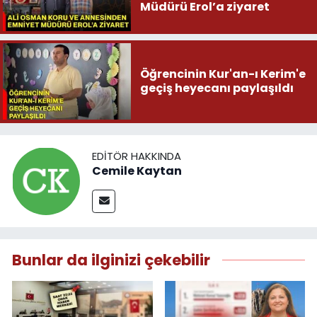
Müdürü Erol’a ziyaret
Öğrencinin Kur'an-ı Kerim'e
geçiş heyecanı paylaşıldı
EDITÖR HAKKINDA
Cemile Kaytan
Bunlar da ilginizi çekebilir