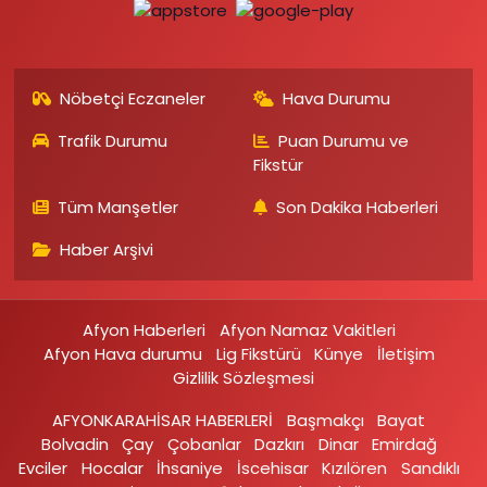
Nöbetçi Eczaneler
Hava Durumu
Trafik Durumu
Puan Durumu ve
Fikstür
Tüm Manşetler
Son Dakika Haberleri
Haber Arşivi
Afyon Haberleri
Afyon Namaz Vakitleri
Afyon Hava durumu
Lig Fikstürü
Künye
İletişim
Gizlilik Sözleşmesi
AFYONKARAHİSAR HABERLERİ
Başmakçı
Bayat
Bolvadin
Çay
Çobanlar
Dazkırı
Dinar
Emirdağ‎
Evciler‎
Hocalar
İhsaniye‎
İscehisar
Kızılören‎
Sandıklı‎