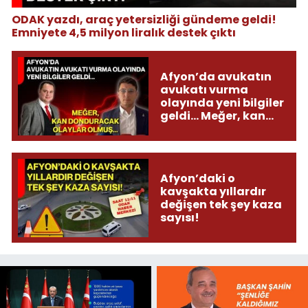
ODAK yazdı, araç yetersizliği gündeme geldi!
Emniyete 4,5 milyon liralık destek çıktı
Afyon’da avukatın
avukatı vurma
olayında yeni bilgiler
geldi... Meğer, kan
donduracak olaylar
olmuş...
Afyon’daki o
kavşakta yıllardır
değişen tek şey kaza
sayısı!