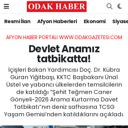
Resmi İlan
Afyon Haberleri
Ekonomi
Siyas
AFYONKARAHİSAR HABERLERİ
Nöbetçi Eczaneler
Resmi İlan
Hava Durumu
AFYON HABER PORTALI WWW.ODAKGAZETESI.COM
Devlet Anamız
ASAYİŞ
Trafik Durumu
tatbikatta!
GÜNCEL
Süper Lig Puan Durumu ve Fikstür
İçişleri Bakan Yardımcısı Doç. Dr. Kübra
Güran Yiğitbaşı, KKTC Başbakanı Ünal
SİYASET
Tüm Manşetler
Üstel ve yabancı ülkelerden temsilcilerin
de katıldığı “Şehit Teğmen Caner
EĞİTİM
Son Dakika Haberleri
Gönyeli-2026 Arama Kurtarma Davet
Tatbikatı”nın deniz safhasına TCSG
MAGAZİN
Haber Arşivi
Yaşam Gemisi’nden katıldıklarını açıkladı.
SAĞLIK