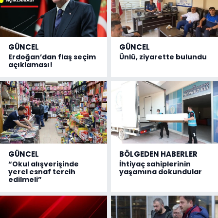
GÜNCEL
GÜNCEL
Erdoğan’dan flaş seçim
Ünlü, ziyarette bulundu
açıklaması!
GÜNCEL
BÖLGEDEN HABERLER
“Okul alışverişinde
İhtiyaç sahiplerinin
yerel esnaf tercih
yaşamına dokundular
edilmeli”