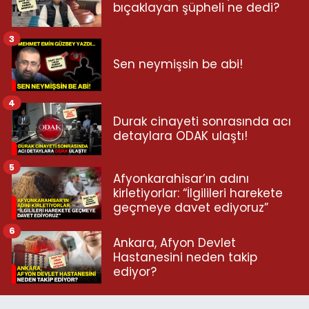
bıçaklayan şüpheli ne dedi?
3
Sen neymişsin be abi!
4
Durak cinayeti sonrasında acı
detaylara ODAK ulaştı!
5
Afyonkarahisar’ın adını
kirletiyorlar: “İlgilileri harekete
geçmeye davet ediyoruz”
6
Ankara, Afyon Devlet
Hastanesini neden takip
ediyor?