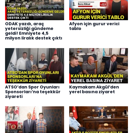
ODAK yazdı, araç
Afyon için gurur verici
yetersizliği gündeme
tablo
geldi! Emniyete 4,5
milyon liralık destek çıktı
ATSO’dan Spor Oyunları
Kaymakam Akgül’den
Sponsorları’na teşekkür
yerel basına ziyaret
ziyareti