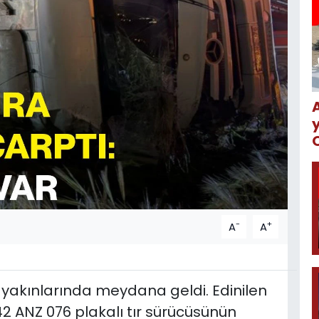
-
+
A
A
ü yakınlarında meydana geldi. Edinilen
i 42 ANZ 076 plakalı tır sürücüsünün