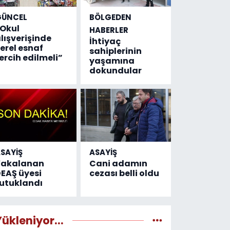
GÜNCEL
BÖLGEDEN
Okul
HABERLER
lışverişinde
İhtiyaç
erel esnaf
sahiplerinin
ercih edilmeli”
yaşamına
dokundular
SAYİŞ
ASAYİŞ
Yakalanan
Cani adamın
EAŞ üyesi
cezası belli oldu
utuklandı
Yükleniyor...