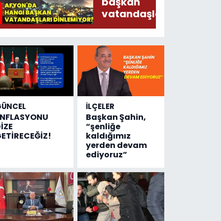
Ederken
başkan
Sirkatin
vatandaşları
Söylermiş!
dinlemiyor?
GÜNCEL
İLÇELER
ENFLASYONU
Başkan Şahin,
İZE
“şenliğe
ETİRECEĞİZ!
kaldığımız
yerden devam
ediyoruz”