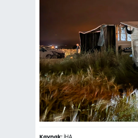
Kaynak:
İHA