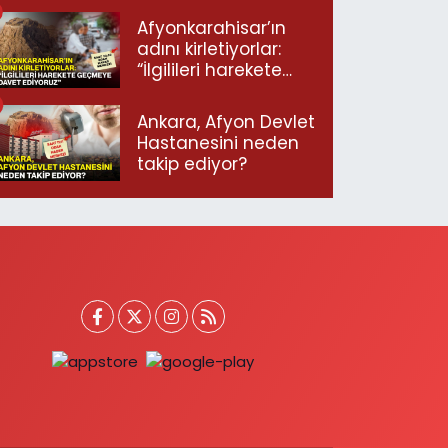
Afyonkarahisar’ın
adını kirletiyorlar:
“İlgilileri harekete
geçmeye davet
ediyoruz”
Ankara, Afyon Devlet
Hastanesini neden
takip ediyor?