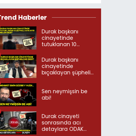
Trend Haberler
Durak başkanı
cinayetinde
tutuklanan 10
şüpheli ayrı ayrı
neler dedi?
Durak başkanı
cinayetinde
bıçaklayan şüpheli
ne dedi?
Sen neymişsin be
abi!
Durak cinayeti
sonrasında acı
detaylara ODAK
ulaştı!