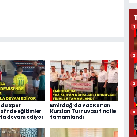
1
2
3
’da Spor
Emirdağ’da Yaz Kur’an
i’nde eğitimler
Kursları Turnuvası finalle
4
yla devam ediyor
tamamlandı