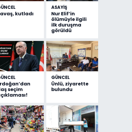
GÜNCEL
ASAYİŞ
avaş, kutladı
Nur Elif’in
ölümüyle ilgili
ilk duruşma
görüldü
GÜNCEL
GÜNCEL
Erdoğan’dan
Ünlü, ziyarette
laş seçim
bulundu
çıklaması!