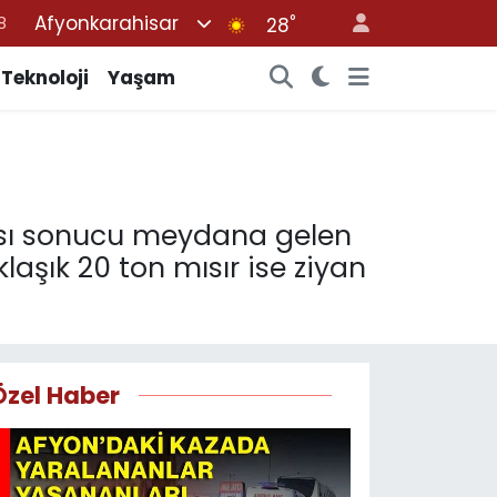
Afyonkarahisar
°
8
28
2
Teknoloji
Yaşam
8
3
4
8
ması sonucu meydana gelen
laşık 20 ton mısır ise ziyan
Özel Haber