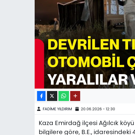
SPOR
11:11 MANŞET
FADİME YILDIRIM
20.06.2026 - 12:30
Kaza Emirdağ ilçesi Ağılcık köy
bilgilere göre, B.E., idaresindek