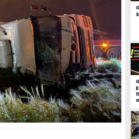
S
f
a