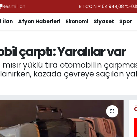
Resmi İlan
DOLAR
47,7436
%0.1
EURO
55,2510
%0.3
 İlan
Afyon Haberleri
Ekonomi
Siyaset
Spor
STERLİN
64,4811
%0.3
GRAM ALTIN
6660.55
%0.0
bil çarptı: Yaralılar var
BİST100
13.779
%-1
BITCOIN
64.944,08
%-0.1
n mısır yüklü tıra otomobilin çarp
alanırken, kazada çevreye saçılan yak