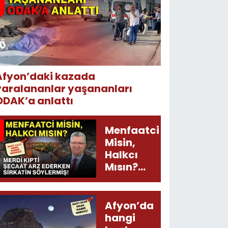
Afyon’daki kazada
yaralananlar yaşananları
ODAK’a anlattı
Menfaatci
Misin,
Halkcı
Mısın?
Merdi
Kıpti
Şecaat
Afyon’da
Arz
hangi