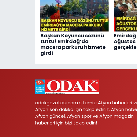
Başkan Koyuncu sözünü
Emirdağ 
tuttu! Emirdağ’da
Ağustos 
macera parkuru hizmete
gerçekle
girdi
odakgazetesi.com sitemizi Afyon haberleri v
Afyon son dakika için takip ediniz. Afyon habe
Afyon güncel, Afyon spor ve Afyon magazin
haberleri için bizi takip edin!