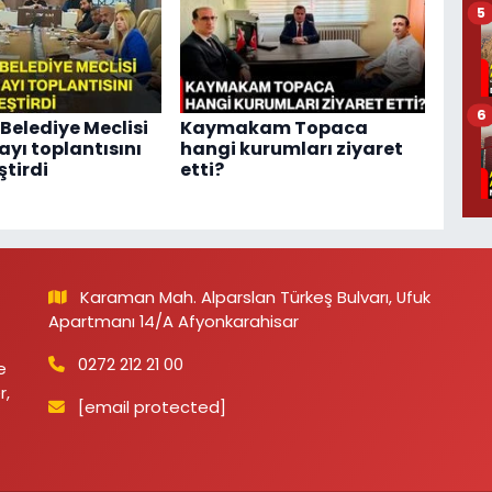
5
6
Belediye Meclisi
Kaymakam Topaca
ayı toplantısını
hangi kurumları ziyaret
ştirdi
etti?
Karaman Mah. Alparslan Türkeş Bulvarı, Ufuk
Apartmanı 14/A Afyonkarahisar
0272 212 21 00
e
r,
[email protected]