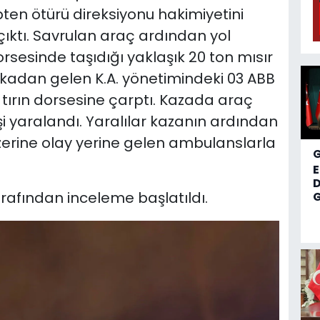
en ötürü direksiyonu hakimiyetini
ıktı. Savrulan araç ardından yol
orsesinde taşıdığı yaklaşık 20 ton mısır
arkadan gelen K.A. yönetimindeki 03 ABB
n tırın dorsesine çarptı. Kazada araç
kişi yaralandı. Yaralılar kazanın ardından
zerine olay yerine gelen ambulanslarla
D
afından inceleme başlatıldı.
G