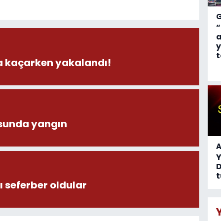
“
a
y
t
la kaçarken yakalandı!
sunda yangın
A
D
t
 seferber oldular