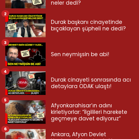
neler dedi?
2
Durak başkanı cinayetinde
bıçaklayan şüpheli ne dedi?
3
Sen neymişsin be abi!
4
Durak cinayeti sonrasında acı
detaylara ODAK ulaştı!
5
Afyonkarahisar’ın adını
kirletiyorlar: “İlgilileri harekete
geçmeye davet ediyoruz”
6
Ankara, Afyon Devlet