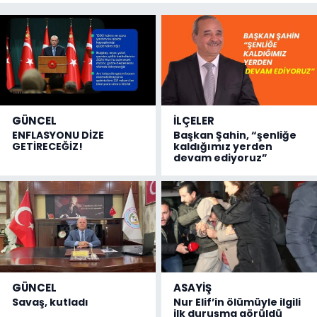
GÜNCEL
İLÇELER
ENFLASYONU DİZE
Başkan Şahin, “şenliğe
GETİRECEĞİZ!
kaldığımız yerden
devam ediyoruz”
GÜNCEL
ASAYİŞ
Savaş, kutladı
Nur Elif’in ölümüyle ilgili
ilk duruşma görüldü