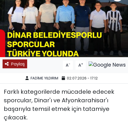
SPOR
11:11 MANŞET
Paylaş
-
+
A
A
FADİME YILDIRIM
02.07.2026 - 17:12
Farklı kategorilerde mücadele edecek
sporcular, Dinar'ı ve Afyonkarahisar'ı
başarıyla temsil etmek için tatamiye
çıkacak.