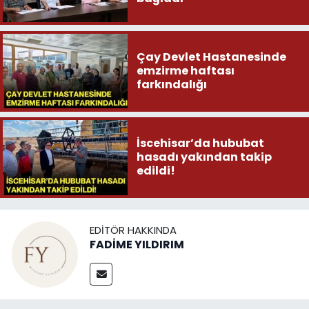
Çay Devlet Hastanesinde
emzirme haftası
farkındalığı
İscehisar’da hububat
hasadı yakından takip
edildi!
EDITÖR HAKKINDA
FADİME YILDIRIM