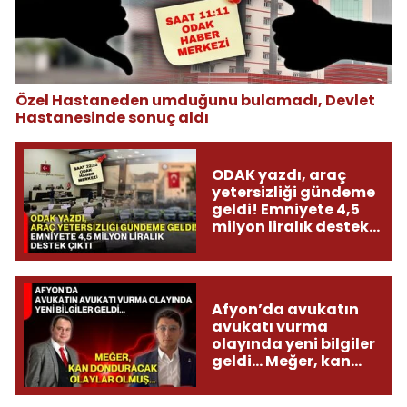
Özel Hastaneden umduğunu bulamadı, Devlet
Hastanesinde sonuç aldı
ODAK yazdı, araç
yetersizliği gündeme
geldi! Emniyete 4,5
milyon liralık destek
çıktı
Afyon’da avukatın
avukatı vurma
olayında yeni bilgiler
geldi... Meğer, kan
donduracak olaylar
olmuş...