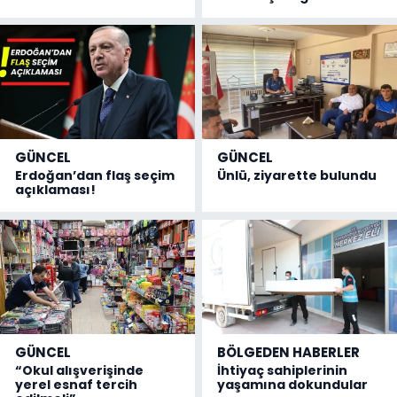
GÜNCEL
GÜNCEL
Erdoğan’dan flaş seçim
Ünlü, ziyarette bulundu
açıklaması!
GÜNCEL
BÖLGEDEN HABERLER
“Okul alışverişinde
İhtiyaç sahiplerinin
yerel esnaf tercih
yaşamına dokundular