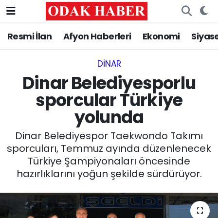
Resmi İlan
Afyon Haberleri
Ekonomi
Siyas
AFYONKARAHİSAR HABERLERİ
Nöbetçi Eczaneler
Resmi İlan
Hava Durumu
DINAR
Dinar Belediyesporlu
ASAYİŞ
Trafik Durumu
sporcular Türkiye
yolunda
GÜNCEL
Süper Lig Puan Durumu ve Fikstür
Dinar Belediyespor Taekwondo Takımı
SİYASET
Tüm Manşetler
sporcuları, Temmuz ayında düzenlenecek
Türkiye Şampiyonaları öncesinde
EĞİTİM
Son Dakika Haberleri
hazırlıklarını yoğun şekilde sürdürüyor.
MAGAZİN
Haber Arşivi
SAĞLIK