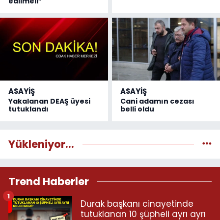
edilmeli”
ASAYİŞ
ASAYİŞ
Yakalanan DEAŞ üyesi
Cani adamın cezası
tutuklandı
belli oldu
Yükleniyor...
Trend Haberler
1
Durak başkanı cinayetinde
tutuklanan 10 şüpheli ayrı ayrı