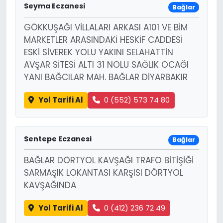
Seyma Eczanesi
Bağlar
GÖKKUŞAĞI VİLLALARI ARKASI A101 VE BİM
MARKETLER ARASINDAKİ HESKİF CADDESİ
ESKİ SİVEREK YOLU YAKINI SELAHATTİN
AVŞAR SİTESİ ALTI 31 NOLU SAĞLIK OCAĞI
YANI BAĞCILAR MAH. BAĞLAR DİYARBAKIR
Yol Tarifi Al
0 (552) 573 74 80
Sentepe Eczanesi
Bağlar
BAĞLAR DÖRTYOL KAVŞAĞI TRAFO BİTİŞİĞİ
SARMAŞIK LOKANTASI KARŞISI DÖRTYOL
KAVŞAĞINDA
Yol Tarifi Al
0 (412) 236 72 49