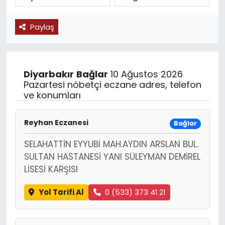
SPOR
Paylaş
11:11 MANŞET
Diyarbakır
Bağlar
10 Ağustos 2026
Pazartesi nöbetçi eczane adres, telefon
ve konumları
Reyhan Eczanesi
Bağlar
SELAHATTİN EYYUBİ MAH.AYDIN ARSLAN BUL.
SULTAN HASTANESİ YANI SÜLEYMAN DEMİREL
LİSESİ KARŞISI
Yol Tarifi Al
0 (533) 373 41 21