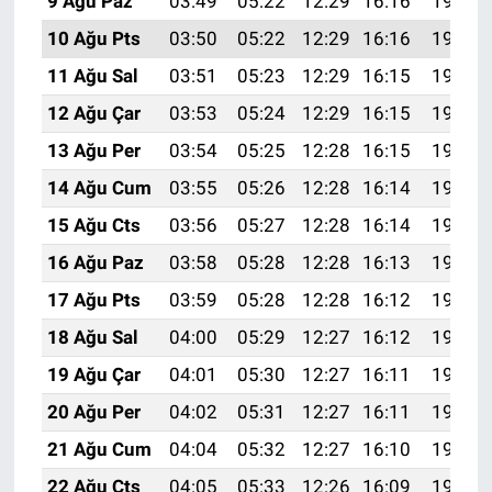
9 Ağu Paz
03:49
05:22
12:29
16:16
19:26
10 Ağu Pts
03:50
05:22
12:29
16:16
19:25
11 Ağu Sal
03:51
05:23
12:29
16:15
19:24
12 Ağu Çar
03:53
05:24
12:29
16:15
19:23
13 Ağu Per
03:54
05:25
12:28
16:15
19:22
14 Ağu Cum
03:55
05:26
12:28
16:14
19:21
15 Ağu Cts
03:56
05:27
12:28
16:14
19:19
16 Ağu Paz
03:58
05:28
12:28
16:13
19:18
17 Ağu Pts
03:59
05:28
12:28
16:12
19:17
18 Ağu Sal
04:00
05:29
12:27
16:12
19:15
19 Ağu Çar
04:01
05:30
12:27
16:11
19:14
20 Ağu Per
04:02
05:31
12:27
16:11
19:13
21 Ağu Cum
04:04
05:32
12:27
16:10
19:11
22 Ağu Cts
04:05
05:33
12:26
16:09
19:10