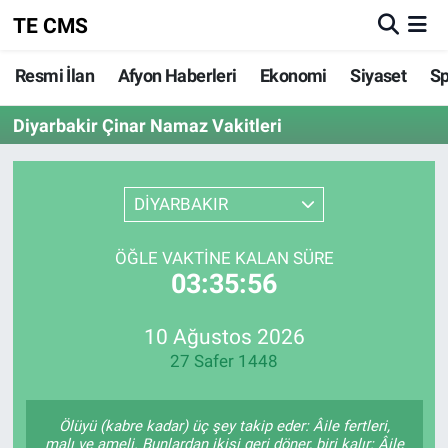
TE CMS
Resmi İlan
Afyon Haberleri
Ekonomi
Siyaset
Sp
AFYONKARAHİSAR HABERLERİ
Nöbetçi Eczaneler
Diyarbakir Çinar Namaz Vakitleri
Resmi İlan
Hava Durumu
ASAYİŞ
Trafik Durumu
DİYARBAKIR
GÜNCEL
Süper Lig Puan Durumu ve Fikstür
ÖĞLE VAKTINE KALAN SÜRE
03:35:56
SİYASET
Tüm Manşetler
EĞİTİM
Son Dakika Haberleri
10 Ağustos 2026
27 Safer 1448
MAGAZİN
Haber Arşivi
Ölüyü (kabre kadar) üç şey takip eder: Âile fertleri,
SAĞLIK
malı ve ameli. Bunlardan ikisi geri döner, biri kalır: Âile