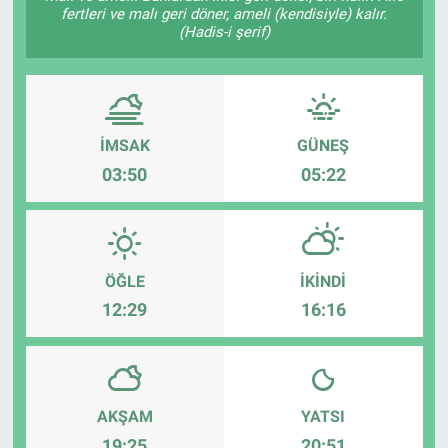
fertleri ve malı geri döner, ameli (kendisiyle) kalır.
(Hadis-i şerif)
SPOR
11:11 MANŞET
İMSAK
GÜNEŞ
03:50
05:22
ÖĞLE
İKINDI
12:29
16:16
AKŞAM
YATSI
19:25
20:51