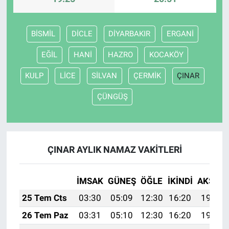
BİSMİL
DİCLE
DİYARBAKIR
ERGANİ
EĞİL
HANİ
HAZRO
KOCAKÖY
KULP
LİCE
SİLVAN
ÇERMİK
ÇINAR
ÇÜNGÜŞ
ÇINAR AYLIK NAMAZ VAKITLERI
İMSAK
GÜNEŞ
ÖĞLE
İKINDI
AKŞAM
25 Tem Cts
03:30
05:09
12:30
16:20
19:41
26 Tem Paz
03:31
05:10
12:30
16:20
19:40