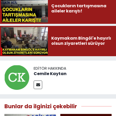
Çocukların tartışmasına
aileler karıştı!
Kaymakam Bingöl'e hayırlı
olsun ziyaretleri sürüyor
EDITÖR HAKKINDA
Cemile Kaytan
Bunlar da ilginizi çekebilir