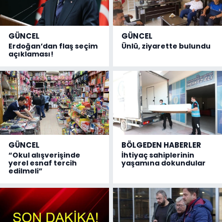
GÜNCEL
GÜNCEL
Erdoğan’dan flaş seçim
Ünlü, ziyarette bulundu
açıklaması!
GÜNCEL
BÖLGEDEN HABERLER
“Okul alışverişinde
İhtiyaç sahiplerinin
yerel esnaf tercih
yaşamına dokundular
edilmeli”