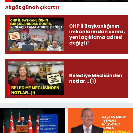
Akgöz günah çıkarttı
CHP İl Başkanlığının
imkanlarından sonra,
yeni açıklama adresi
değişti!
Belediye Meclisinden
notlar... (1)