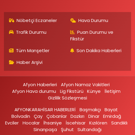
Nöbetçi Eczaneler
Hava Durumu
Trafik Durumu
Puan Durumu ve
Fikstür
Tüm Manşetler
Son Dakika Haberleri
Haber Arşivi
Afyon Haberleri
Afyon Namaz Vakitleri
Afyon Hava durumu
Lig Fikstürü
Künye
İletişim
Gizlilik Sözleşmesi
AFYONKARAHİSAR HABERLERİ
Başmakçı
Bayat
Bolvadin
Çay
Çobanlar
Dazkırı
Dinar
Emirdağ‎
Evciler‎
Hocalar
İhsaniye‎
İscehisar
Kızılören‎
Sandıklı‎
Sinanpaşa
Şuhut
Sultandağı