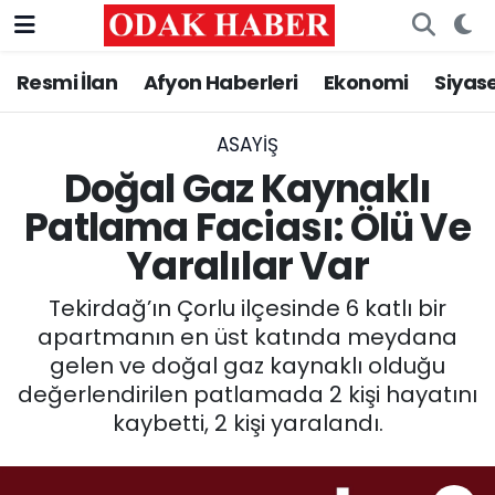
Resmi İlan
Afyon Haberleri
Ekonomi
Siyas
AFYONKARAHİSAR HABERLERİ
Nöbetçi Eczaneler
Resmi İlan
Hava Durumu
ASAYİŞ
Doğal Gaz Kaynaklı
ASAYİŞ
Trafik Durumu
Patlama Faciası: Ölü Ve
Yaralılar Var
GÜNCEL
Süper Lig Puan Durumu ve Fikstür
Tekirdağ’ın Çorlu ilçesinde 6 katlı bir
SİYASET
Tüm Manşetler
apartmanın en üst katında meydana
gelen ve doğal gaz kaynaklı olduğu
EĞİTİM
Son Dakika Haberleri
değerlendirilen patlamada 2 kişi hayatını
kaybetti, 2 kişi yaralandı.
MAGAZİN
Haber Arşivi
SAĞLIK