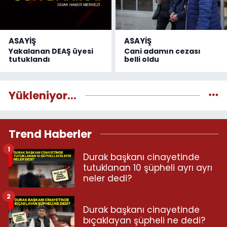
ASAYİŞ
ASAYİŞ
Yakalanan DEAŞ üyesi
Cani adamın cezası
tutuklandı
belli oldu
Yükleniyor...
Trend Haberler
1
Durak başkanı cinayetinde
tutuklanan 10 şüpheli ayrı ayrı
neler dedi?
2
Durak başkanı cinayetinde
bıçaklayan şüpheli ne dedi?