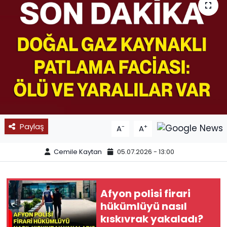
SPOR
11:11 MANŞET
Paylaş
-
+
A
A
Cemile Kaytan
05.07.2026 - 13:00
Afyon polisi firari
hükümlüyü nasıl
kıskıvrak yakaladı?