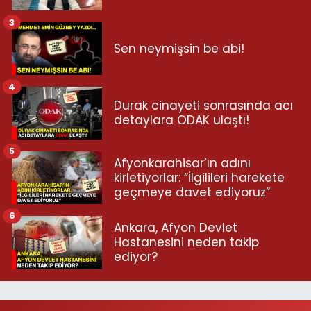
3
Sen neymişsin be abi!
4
Durak cinayeti sonrasında acı
detaylara ODAK ulaştı!
5
Afyonkarahisar’ın adını
kirletiyorlar: “İlgilileri harekete
geçmeye davet ediyoruz”
6
Ankara, Afyon Devlet
Hastanesini neden takip
ediyor?