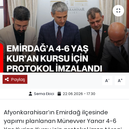
SPOR
11:11 MANŞET
Paylaş
-
+
A
A
Sema Ekici
22.06.2026 - 17:30
Afyonkarahisar’ın Emirdağ ilçesinde
yapımı planlanan Münevver Yanar 4-6