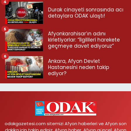
4
Durak cinayeti sonrasında acı
detaylara ODAK ulaştı!
5
Afyonkarahisar’ın adını
kirletiyorlar: “İlgilileri harekete
geçmeye davet ediyoruz”
6
Ankara, Afyon Devlet
Hastanesini neden takip
ediyor?
odakgazetesi.com sitemizi Afyon haberleri ve Afyon son
dakika için takip ediniz. Afyon haber, Afyon güncel, Afyon