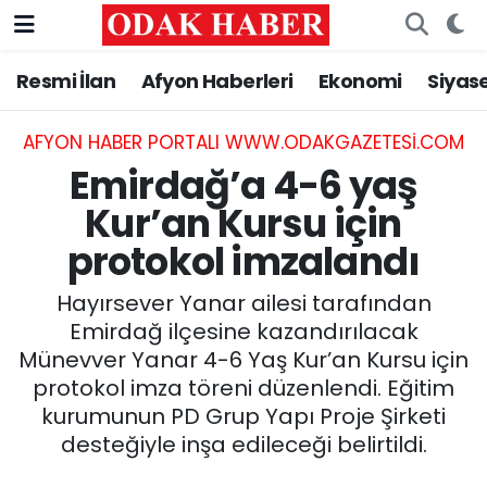
Resmi İlan
Afyon Haberleri
Ekonomi
Siyas
AFYONKARAHİSAR HABERLERİ
Nöbetçi Eczaneler
Resmi İlan
Hava Durumu
AFYON HABER PORTALI WWW.ODAKGAZETESI.COM
Emirdağ’a 4-6 yaş
ASAYİŞ
Trafik Durumu
Kur’an Kursu için
protokol imzalandı
GÜNCEL
Süper Lig Puan Durumu ve Fikstür
Hayırsever Yanar ailesi tarafından
SİYASET
Tüm Manşetler
Emirdağ ilçesine kazandırılacak
Münevver Yanar 4-6 Yaş Kur’an Kursu için
EĞİTİM
Son Dakika Haberleri
protokol imza töreni düzenlendi. Eğitim
kurumunun PD Grup Yapı Proje Şirketi
MAGAZİN
Haber Arşivi
desteğiyle inşa edileceği belirtildi.
SAĞLIK