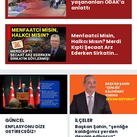
yaşananları ODAK’a
anlattı
Menfaatci Misin,
Halkcı Mısın? Merdi
Kıpti Şecaat Arz
Ederken Sirkatin
Söylermiş!
GÜNCEL
İLÇELER
ENFLASYONU DİZE
Başkan Şahin, “şenliğe
GETİRECEĞİZ!
kaldığımız yerden
devam ediyoruz”