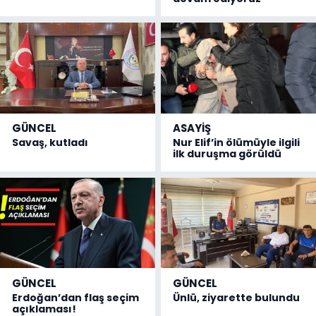
GÜNCEL
ASAYİŞ
Savaş, kutladı
Nur Elif’in ölümüyle ilgili
ilk duruşma görüldü
GÜNCEL
GÜNCEL
Erdoğan’dan flaş seçim
Ünlü, ziyarette bulundu
açıklaması!