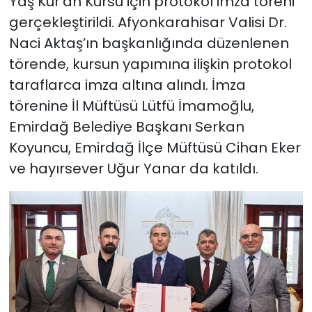
Yaş Kur’an Kursu için protokol imza töreni
gerçekleştirildi. Afyonkarahisar Valisi Dr.
Naci Aktaş’ın başkanlığında düzenlenen
törende, kursun yapımına ilişkin protokol
taraflarca imza altına alındı. İmza
törenine İl Müftüsü Lütfü İmamoğlu,
Emirdağ Belediye Başkanı Serkan
Koyuncu, Emirdağ İlçe Müftüsü Cihan Eker
ve hayırsever Uğur Yanar da katıldı.