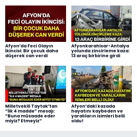
Afyon’da Feci Olayın
Afyonkarahisar-Antalya
İkincisi: Bir çocuk daha
yolunda zincirleme kaza:
düşerek can verdi
13 araç birbirine girdi
Milletvekili Taytak’tan
Afyon’daki kazada
“İlk 4 madde” mesajı:
hayatını kaybeden ve
“Buna müsaade eder
yaralıların isimleri belli
miyiz? Etmeyiz”
oldu!