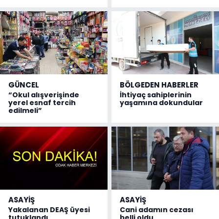
GÜNCEL
BÖLGEDEN HABERLER
“Okul alışverişinde
İhtiyaç sahiplerinin
yerel esnaf tercih
yaşamına dokundular
edilmeli”
ASAYİŞ
ASAYİŞ
Yakalanan DEAŞ üyesi
Cani adamın cezası
tutuklandı
belli oldu