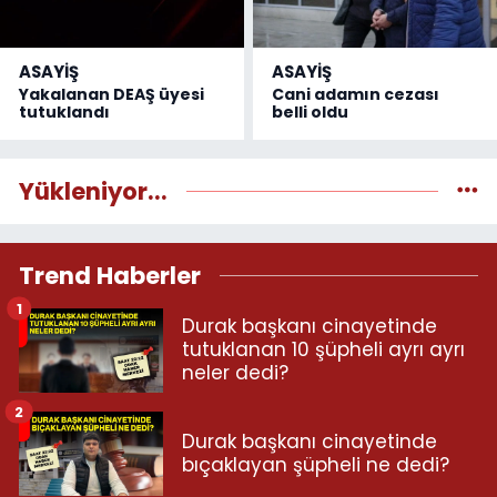
ASAYİŞ
ASAYİŞ
Yakalanan DEAŞ üyesi
Cani adamın cezası
tutuklandı
belli oldu
Yükleniyor...
Trend Haberler
1
Durak başkanı cinayetinde
tutuklanan 10 şüpheli ayrı ayrı
neler dedi?
2
Durak başkanı cinayetinde
bıçaklayan şüpheli ne dedi?