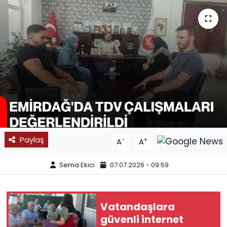
SPOR
11:11 MANŞET
Paylaş
-
+
A
A
Sema Ekici
07.07.2026 - 09:59
Vatandaşlara
güvenli internet