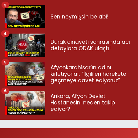
3
Sen neymişsin be abi!
4
Durak cinayeti sonrasında acı
detaylara ODAK ulaştı!
5
Afyonkarahisar’ın adını
kirletiyorlar: “İlgilileri harekete
geçmeye davet ediyoruz”
6
Ankara, Afyon Devlet
Hastanesini neden takip
ediyor?