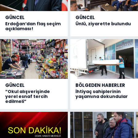
GÜNCEL
GÜNCEL
Erdoğan’dan flaş seçim
Ünlü, ziyarette bulundu
açıklaması!
GÜNCEL
BÖLGEDEN HABERLER
“Okul alışverişinde
İhtiyaç sahiplerinin
yerel esnaf tercih
yaşamına dokundular
edilmeli”