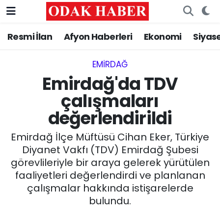
Resmi İlan
Afyon Haberleri
Ekonomi
Siyas
AFYONKARAHİSAR HABERLERİ
Nöbetçi Eczaneler
Resmi İlan
Hava Durumu
EMIRDAĞ‎
Emirdağ'da TDV
ASAYİŞ
Trafik Durumu
çalışmaları
değerlendirildi
GÜNCEL
Süper Lig Puan Durumu ve Fikstür
Emirdağ İlçe Müftüsü Cihan Eker, Türkiye
SİYASET
Tüm Manşetler
Diyanet Vakfı (TDV) Emirdağ Şubesi
görevlileriyle bir araya gelerek yürütülen
EĞİTİM
Son Dakika Haberleri
faaliyetleri değerlendirdi ve planlanan
çalışmalar hakkında istişarelerde
MAGAZİN
Haber Arşivi
bulundu.
SAĞLIK