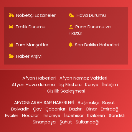
Nöbetçi Eczaneler
Hava Durumu
Trafik Durumu
Puan Durumu ve
Fikstür
Tüm Manşetler
Son Dakika Haberleri
Haber Arşivi
Afyon Haberleri
Afyon Namaz Vakitleri
Afyon Hava durumu
Lig Fikstürü
Künye
İletişim
Gizlilik Sözleşmesi
AFYONKARAHİSAR HABERLERİ
Başmakçı
Bayat
Bolvadin
Çay
Çobanlar
Dazkırı
Dinar
Emirdağ‎
Evciler‎
Hocalar
İhsaniye‎
İscehisar
Kızılören‎
Sandıklı‎
Sinanpaşa
Şuhut
Sultandağı