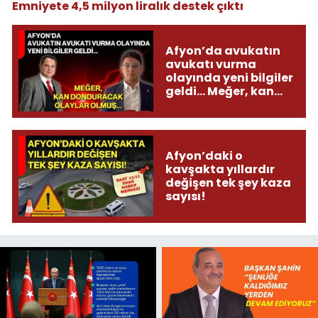
Emniyete 4,5 milyon liralık destek çıktı
Afyon’da avukatın
avukatı vurma
olayında yeni bilgiler
geldi... Meğer, kan
donduracak olaylar
olmuş...
Afyon’daki o
kavşakta yıllardır
değişen tek şey kaza
sayısı!