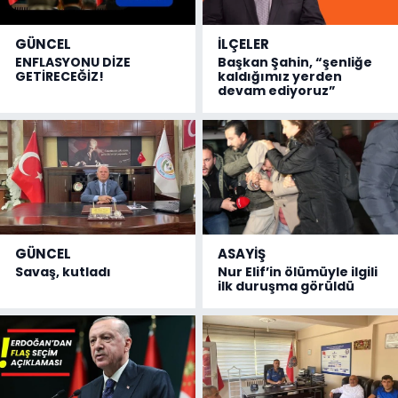
GÜNCEL
İLÇELER
ENFLASYONU DİZE
Başkan Şahin, “şenliğe
GETİRECEĞİZ!
kaldığımız yerden
devam ediyoruz”
GÜNCEL
ASAYİŞ
Savaş, kutladı
Nur Elif’in ölümüyle ilgili
ilk duruşma görüldü