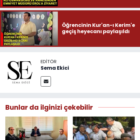
Öğrencinin Kur'an-ı Kerim'e
geçiş heyecanı paylaşıldı
EDITÖR
Sema Ekici
Bunlar da ilginizi çekebilir