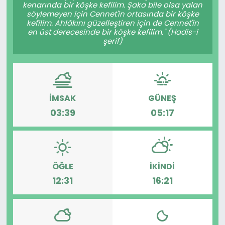
kenarında bir köşke kefilim. Şaka bile olsa yalan
söylemeyen için Cennet'in ortasında bir köşke
SPOR
kefilim. Ahlâkını güzelleştiren için de Cennet'in
en üst derecesinde bir köşke kefilim." (Hadis-i
şerif)
11:11 MANŞET
İMSAK
GÜNEŞ
03:39
05:17
ÖĞLE
İKINDI
12:31
16:21