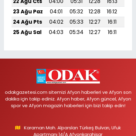
22 Ağu Cts
04:00
05:31
12:28
16:13
19:1
23 Ağu Paz
04:01
05:32
12:28
16:12
19:1
24 Ağu Pts
04:02
05:33
12:27
16:11
19:1
25 Ağu Sal
04:03
05:34
12:27
16:11
19:1
odakgazetesi.com sitemizi Afyon haberleri ve Afyon son
dakika için takip ediniz. Afyon haber, Afyon güncel, Afyon
spor ve Afyon magazin haberleri için bizi takip edin!
Karaman Mah. Alparslan Türkeş Bulvarı, Ufuk
Apartmanı 14/A Afyonkarahisar