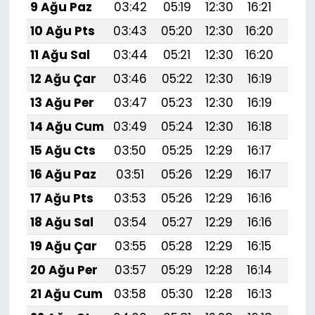
9 Ağu Paz
03:42
05:19
12:30
16:21
19:
10 Ağu Pts
03:43
05:20
12:30
16:20
19:3
11 Ağu Sal
03:44
05:21
12:30
16:20
19:
12 Ağu Çar
03:46
05:22
12:30
16:19
19:
13 Ağu Per
03:47
05:23
12:30
16:19
19:
14 Ağu Cum
03:49
05:24
12:30
16:18
19:
15 Ağu Cts
03:50
05:25
12:29
16:17
19:
16 Ağu Paz
03:51
05:26
12:29
16:17
19:
17 Ağu Pts
03:53
05:26
12:29
16:16
19:
18 Ağu Sal
03:54
05:27
12:29
16:16
19:
19 Ağu Çar
03:55
05:28
12:29
16:15
19:1
20 Ağu Per
03:57
05:29
12:28
16:14
19:1
21 Ağu Cum
03:58
05:30
12:28
16:13
19:1