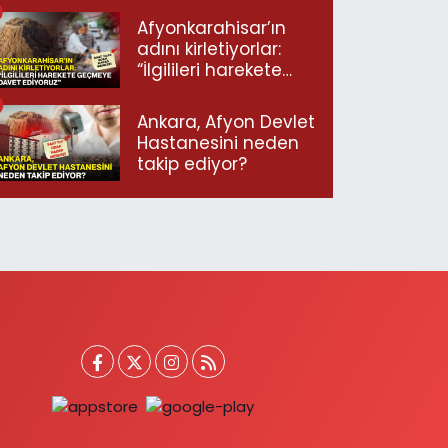
Afyonkarahisar’ın
adını kirletiyorlar:
“İlgilileri harekete
geçmeye davet
ediyoruz”
Ankara, Afyon Devlet
Hastanesini neden
takip ediyor?