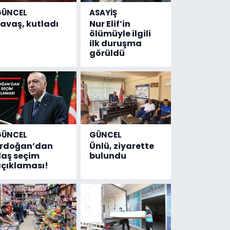
GÜNCEL
ASAYİŞ
avaş, kutladı
Nur Elif’in
ölümüyle ilgili
ilk duruşma
görüldü
GÜNCEL
GÜNCEL
Erdoğan’dan
Ünlü, ziyarette
laş seçim
bulundu
çıklaması!