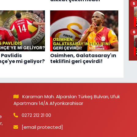
5
6
 Pavlidis
Osimhen, Galatasaray'ın
çe'ye mi geliyor?
teklifini geri çevirdi!
Karaman Mah. Alparslan Türkeş Bulvarı, Ufuk
Apartmanı 14/A Afyonkarahisar
0272 212 21 00
e
r,
[email protected]