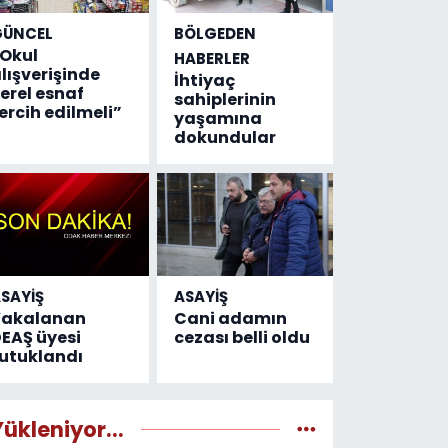
GÜNCEL
BÖLGEDEN
Okul
HABERLER
lışverişinde
İhtiyaç
erel esnaf
sahiplerinin
ercih edilmeli”
yaşamına
dokundular
SAYİŞ
ASAYİŞ
Yakalanan
Cani adamın
EAŞ üyesi
cezası belli oldu
utuklandı
Yükleniyor...