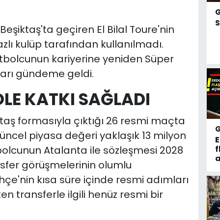
S
Beşiktaş'ta geçiren El Bilal Toure'nin
lı kulüp tarafından kullanılmadı.
tbolcunun kariyerine yeniden Süper
ları gündeme geldi.
OLE KATKI SAĞLADI
ktaş formasıyla çıktığı 26 resmi maçta
Güncel piyasa değeri yaklaşık 13 milyon
tbolcunun Atalanta ile sözleşmesi 2028
f
a
sfer görüşmelerinin olumlu
e'nin kısa süre içinde resmi adımları
n transferle ilgili henüz resmi bir