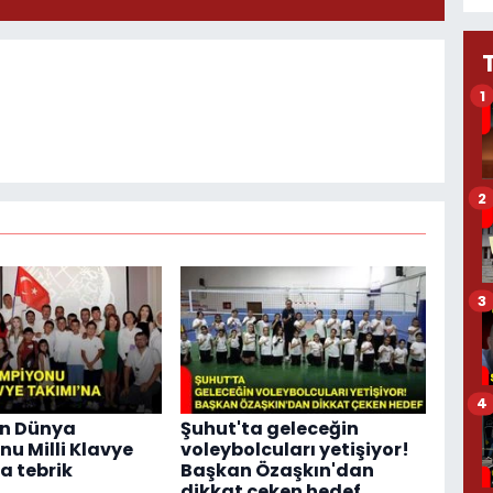
1
2
3
4
n Dünya
Şuhut'ta geleceğin
u Milli Klavye
voleybolcuları yetişiyor!
a tebrik
Başkan Özaşkın'dan
dikkat çeken hedef