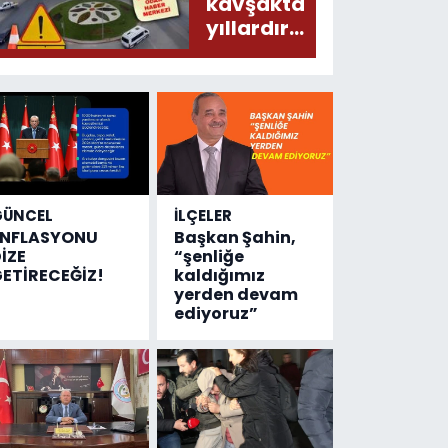
donduracak
kavşakta
olaylar
yıllardır
olmuş...
değişen
tek şey
kaza
sayısı!
GÜNCEL
İLÇELER
ENFLASYONU
Başkan Şahin,
İZE
“şenliğe
ETİRECEĞİZ!
kaldığımız
yerden devam
ediyoruz”