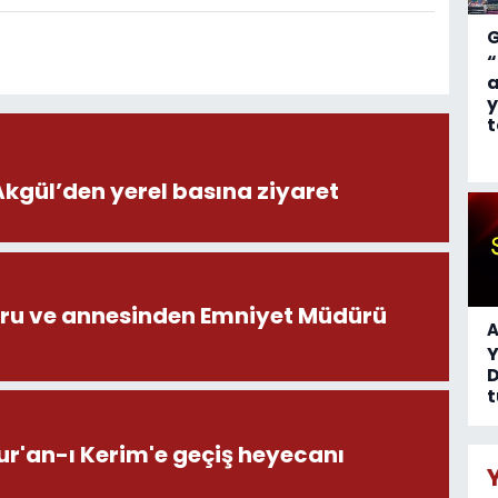
“
a
y
t
ül’den yerel basına ziyaret
ru ve annesinden Emniyet Müdürü
A
D
t
ur'an-ı Kerim'e geçiş heyecanı