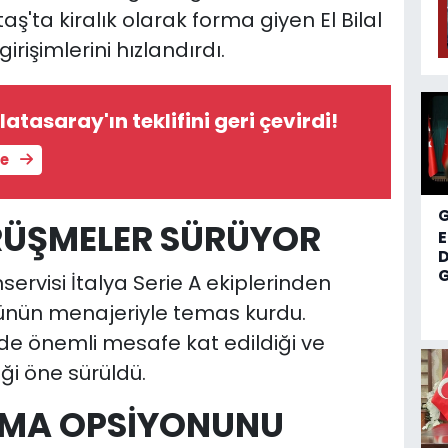
ş'ta kiralık olarak forma giyen El Bilal
rişimlerini hızlandırdı.
tasaray'ın teklifini geri çevirdi!
le
RÜŞMELER SÜRÜYOR
D
G
rvisi İtalya Serie A ekiplerinden
cünün menajeriyle temas kurdu.
de önemli mesafe kat edildiği ve
iği öne sürüldü.
ALMA OPSİYONUNU