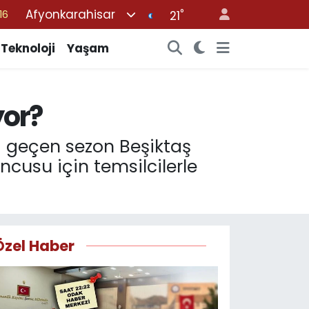
Afyonkarahisar
°
21
%0
08
Teknoloji
Yaşam
%0
12
yor?
70
da geçen sezon Beşiktaş
ncusu için temsilcilerle
Özel Haber