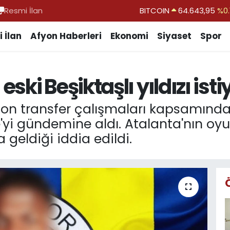
Resmi İlan
DOLAR
47,6704
EURO
55,0406
%-0.
 İlan
Afyon Haberleri
Ekonomi
Siyaset
Spor
STERLİN
64,2143
GRAM ALTIN
6500.87
%0.
ki Beşiktaşlı yıldızı isti
BİST100
13.799
%
 sezon transfer çalışmaları kapsamın
e'yi gündemine aldı. Atalanta'nın oyu
geldiği iddia edildi.