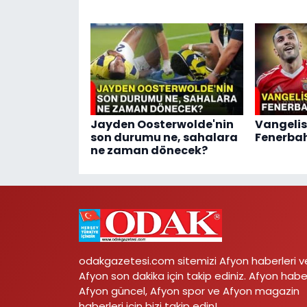
Jayden Oosterwolde'nin
Vangelis
son durumu ne, sahalara
Fenerbah
ne zaman dönecek?
odakgazetesi.com sitemizi Afyon haberleri v
Afyon son dakika için takip ediniz. Afyon habe
Afyon güncel, Afyon spor ve Afyon magazin
haberleri için bizi takip edin!