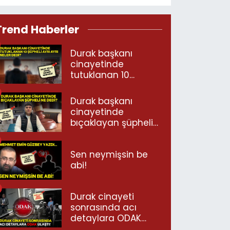
Trend Haberler
Durak başkanı
cinayetinde
tutuklanan 10
şüpheli ayrı ayrı
neler dedi?
Durak başkanı
cinayetinde
bıçaklayan şüpheli
ne dedi?
Sen neymişsin be
abi!
Durak cinayeti
sonrasında acı
detaylara ODAK
ulaştı!