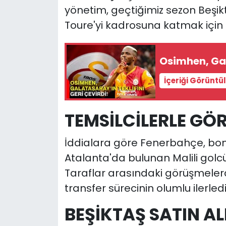
yönetim, geçtiğimiz sezon Beşikta
Toure'yi kadrosuna katmak için gi
Osimhen, Gala
İçeriği Görüntü
TEMSİLCİLERLE GÖ
İddialara göre Fenerbahçe, bonse
Atalanta'da bulunan Malili gol
Taraflar arasındaki görüşmeler
transfer sürecinin olumlu ilerled
BEŞİKTAŞ SATIN 