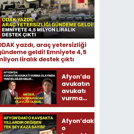
ODAK yazdı, araç yetersizliği
gündeme geldi! Emniyete 4,5
ilyon liralık destek çıktı
Afyon’da
avukatın
avukatı
vurma
olayında
yeni bilgiler
geldi...
Afyon’daki
Meğer, kan
o